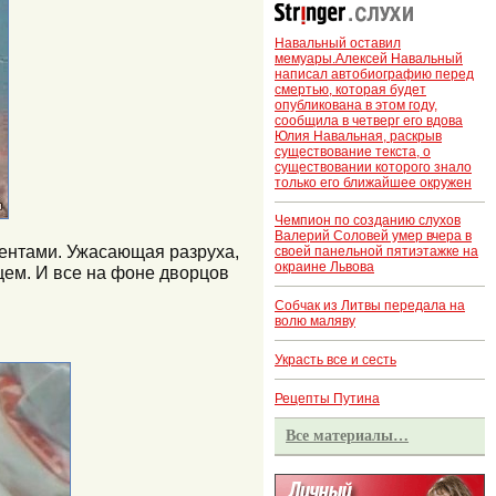
Навальный оставил
мемуары.Алексей Навальный
написал автобиографию перед
смертью, которая будет
опубликована в этом году,
сообщила в четверг его вдова
Юлия Навальная, раскрыв
существование текста, о
существовании которого знало
только его ближайшее окружен
Чемпион по созданию слухов
Валерий Соловей умер вчера в
иентами. Ужасающая разруха,
своей панельной пятиэтажке на
окраине Львова
бщем. И все на фоне дворцов
Собчак из Литвы передала на
волю маляву
Украсть все и сесть
Рецепты Путина
Все материалы…