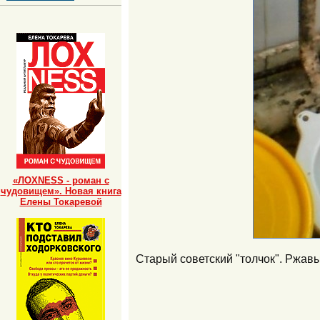
«ЛОХNESS - роман с
чудовищем». Новая книга
Елены Токаревой
Старый советский "толчок". Ржавы