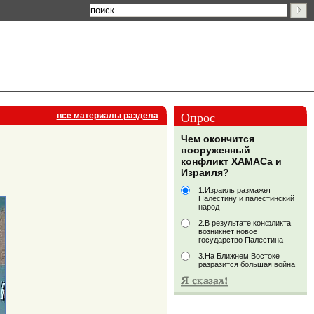
Опрос
все материалы раздела
Чем окончится
вооруженный
конфликт ХАМАСа и
Израиля?
1.Израиль размажет
Палестину и палестинский
народ
2.В результате конфликта
возникнет новое
государство Палестина
3.На Ближнем Востоке
разразится большая война