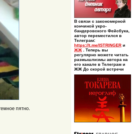
В связи с закономерной
кончиной укро-
бандеровского Фейсбука,
автор переместился в
Телеграм:
https://t.me/ISTRINGER
и
ЖЖ
. Теперь вы
регулярно можете читать
размышлизмы автора на
его канале в Телеграм и
ЖЖ До скорой встречи
темное пятно.