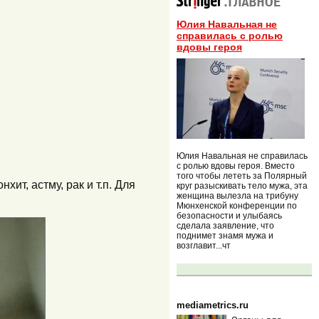
Юлия Навальная не
справилась с ролью
вдовы героя
Юлия Навальная не справилась
с ролью вдовы героя. Вместо
того чтобы лететь за Полярный
ит, астму, рак и т.п. Для
круг разыскивать тело мужа, эта
женщина вылезла на трибуну
Мюнхенской конференции по
безопасности и улыбаясь
сделала заявление, что
поднимет знамя мужа и
возглавит...чт
mediametrics.ru