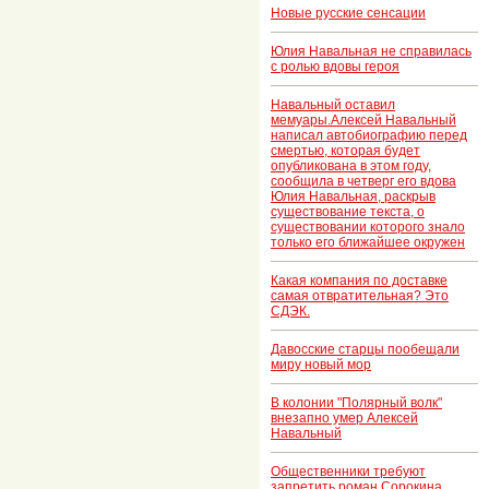
Новые русские сенсации
Юлия Навальная не справилась
с ролью вдовы героя
Навальный оставил
мемуары.Алексей Навальный
написал автобиографию перед
смертью, которая будет
опубликована в этом году,
сообщила в четверг его вдова
Юлия Навальная, раскрыв
существование текста, о
существовании которого знало
только его ближайшее окружен
Какая компания по доставке
самая отвратительная? Это
СДЭК.
Давосские старцы пообещали
миру новый мор
В колонии "Полярный волк"
внезапно умер Алексей
Навальный
Общественники требуют
запретить роман Сорокина