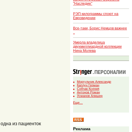
"Наследие"
РЭП-килограммы споют на
Евровидении
Все-таки, Борис Немцов важнее
..
Умерла владелица
двухмиллиардной коллекции
Нина Молева
Моргульчик Александр
Каплун Герман
Собчак Ксения
Антонов Роман
Усманов Алишер
Еще…
 одна из пациенток
Реклама