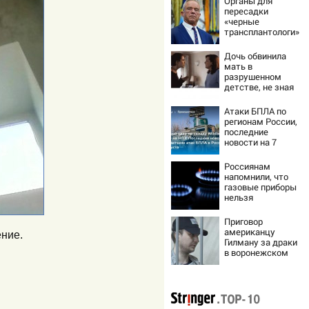
Органы для
пересадки
«черные
трансплантологи»
извлекали у еще
живых пациентов
Дочь обвинила
мать в
разрушенном
детстве, не зная
всей правды о
своём отце -
Атаки БПЛА по
история одной
регионам России,
семьи
последние
новости на 7
августа 2026:
последствия,
Россиянам
атаки на склады
напомнили, что
Wildberries,
газовые приборы
состояние
нельзя
пострадавших
ремонтировать
самостоятельно
Приговор
американцу
ение.
Гилману за драки
в воронежском
СИЗО
потребовали
ужесточить -
Новости на
Вести.ru