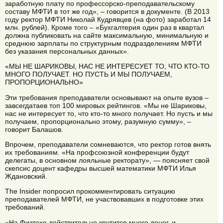
заработную плату по профессорско-преподавательскому
составу МФТИ в тот же год», – говорится в документе. (В 2013
году ректор МФТИ Николай Кудрявцев (на фото) заработал 14
млн. рублей). Кроме того – «Бухгалтерия один раз в квартал
должна публиковать на сайте максимальную, минимальную и
среднюю зарплаты по структурным подразделениям МФТИ
без указания персональных данных».
«МЫ НЕ ШАРИКОВЫ, НАС НЕ ИНТЕРЕСУЕТ ТО, ЧТО КТО-ТО
МНОГО ПОЛУЧАЕТ. НО ПУСТЬ И МЫ ПОЛУЧАЕМ,
ПРОПОРЦИОНАЛЬНО»
Эти требования преподаватели основывают на опыте вузов –
завсегдатаев топ 100 мировых рейтингов. «Мы не Шариковы,
нас не интересует то, что кто-то много получает. Но пусть и мы
получаем, пропорционально этому, разумную сумму», –
говорит Балашов.
Впрочем, преподаватели сомневаются, что ректор готов внять
их требованиям. «На профсоюзной конференции будут
делегаты, в основном лояльные ректорату», — поясняет свой
скепсис доцент кафедры высшей математики МФТИ Илья
Ждановский.
The Insider попросил прокомментировать ситуацию
преподавателей МФТИ, не участвовавших в подготовке этих
требований.
«На Физтехе действительно крутится много денег, и