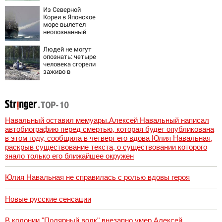
Из Северной
Кореи в Японское
море вылетел
неопознанный
снаряд
Людей не могут
опознать: четыре
человека сгорели
заживо в
страшном ДТП на
трассе
07/08/2026 –
Новости
Навальный оставил мемуары.Алексей Навальный написал
автобиографию перед смертью, которая будет опубликована
в этом году, сообщила в четверг его вдова Юлия Навальная,
раскрыв существование текста, о существовании которого
знало только его ближайшее окружен
Юлия Навальная не справилась с ролью вдовы героя
Новые русские сенсации
В колонии "Полярный волк" внезапно умер Алексей