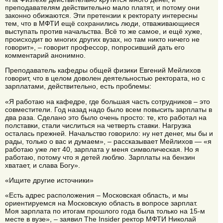
преподавателям действительно мало платят, и потому они
законно обижаются. Эти претензии к ректорату интересны
тем, что в МФТИ ещё сохранились люди, отваживающиеся
выступать против начальства. Всё то же самое, и ещё хуже,
происходит во многих других вузах, но там никто ничего не
говорит», – говорит профессор, попросивший дать его
комментарий анонимно.
Преподаватель кафедры общей физики Евгений Мейлихов
говорит, что в целом доволен деятельностью ректората, но с
зарплатами, действительно, есть проблемы:
«Я работаю на кафедре, где большая часть сотрудников – это
совместители. Год назад надо было всем повысить зарплаты в
два раза. Сделано это было очень просто: те, кто работал на
полставки, стали числиться на четверть ставки. Нагрузка
осталась прежней. Начальство говорило: ну нет денег, мы бы и
рады, только о вас и думаем», – рассказывает Мейлихов — «я
работаю уже лет 40, зарплата у меня символическая. Но я
работаю, потому что я детей люблю. Зарплаты на бензин
хватает, и слава Богу».
«Ищите другие источники»
«Есть адрес расположения – Московская область, и мы
ориентируемся на Московскую область в вопросе зарплат.
Моя зарплата по итогам прошлого года была только на 15-м
месте в вузе», – заявил The Insider ректор МФТИ Николай