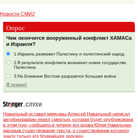
Новости СМИ2
Опрос
Чем окончится вооруженный конфликт ХАМАСа
и Израиля?
1.Израиль размажет Палестину и палестинский народ
2.В результате конфликта возникнет новое государство
Палестина
3.На Ближнем Востоке разразится большая война
Навальный оставил мемуары.Алексей Навальный написал
автобиографию перед смертью, которая будет опубликована
в этом году, сообщила в четверг его вдова Юлия Навальная,
раскрыв существование текста, о существовании которого
знало только его ближайшее окружен