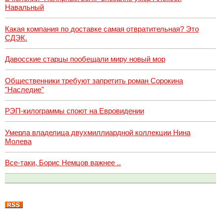
Навальный
Какая компания по доставке самая отвратительная? Это
СДЭК.
Давосские старцы пообещали миру новый мор
Общественники требуют запретить роман Сорокина
"Наследие"
РЭП-килограммы споют на Евровидении
Умерла владелица двухмиллиардной коллекции Нина
Молева
Все-таки, Борис Немцов важнее ..