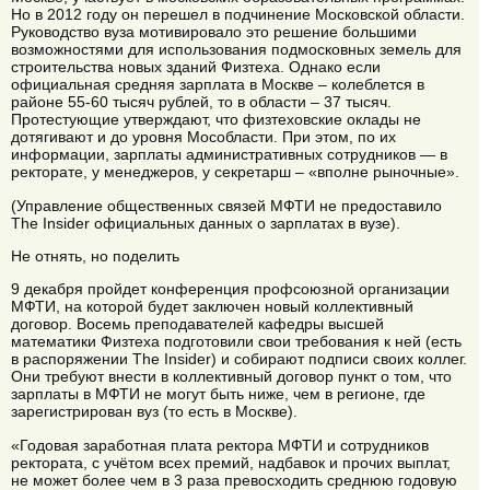
Но в 2012 году он перешел в подчинение Московской области.
Руководство вуза мотивировало это решение большими
возможностями для использования подмосковных земель для
строительства новых зданий Физтеха. Однако если
официальная средняя зарплата в Москве – колеблется в
районе 55-60 тысяч рублей, то в области – 37 тысяч.
Протестующие утверждают, что физтеховские оклады не
дотягивают и до уровня Мособласти. При этом, по их
информации, зарплаты административных сотрудников — в
ректорате, у менеджеров, у секретарш – «вполне рыночные».
(Управление общественных связей МФТИ не предоставило
The Insider официальных данных о зарплатах в вузе).
Не отнять, но поделить
9 декабря пройдет конференция профсоюзной организации
МФТИ, на которой будет заключен новый коллективный
договор. Восемь преподавателей кафедры высшей
математики Физтеха подготовили свои требования к ней (есть
в распоряжении The Insider) и собирают подписи своих коллег.
Они требуют внести в коллективный договор пункт о том, что
зарплаты в МФТИ не могут быть ниже, чем в регионе, где
зарегистрирован вуз (то есть в Москве).
«Годовая заработная плата ректора МФТИ и сотрудников
ректората, с учётом всех премий, надбавок и прочих выплат,
не может более чем в 3 раза превосходить среднюю годовую