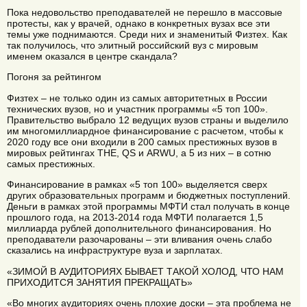
Пока недовольство преподавателей не перешло в массовые
протесты, как у врачей, однако в конкретных вузах все эти
темы уже поднимаются. Среди них и знаменитый Физтех. Как
так получилось, что элитный российский вуз с мировым
именем оказался в центре скандала?
Погоня за рейтингом
Физтех – не только один из самых авторитетных в России
технических вузов, но и участник программы «5 топ 100».
Правительство выбрало 12 ведущих вузов страны и выделило
им многомиллиардное финансирование с расчетом, чтобы к
2020 году все они входили в 200 самых престижных вузов в
мировых рейтингах THE, QS и ARWU, а 5 из них – в сотню
самых престижных.
Финансирование в рамках «5 топ 100» выделяется сверх
других образовательных программ и бюджетных поступлений.
Деньги в рамках этой программы МФТИ стал получать в конце
прошлого года, на 2013-2014 года МФТИ полагается 1,5
миллиарда рублей дополнительного финансирования. Но
преподаватели разочарованы – эти вливания очень слабо
сказались на инфраструктуре вуза и зарплатах.
«ЗИМОЙ В АУДИТОРИЯХ БЫВАЕТ ТАКОЙ ХОЛОД, ЧТО НАМ
ПРИХОДИТСЯ ЗАНЯТИЯ ПРЕКРАЩАТЬ»
«Во многих аудиториях очень плохие доски – эта проблема не