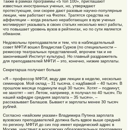
Также в рамках программы «5 топ 100», приглашают
известных иностранных ученых, но, утверждают
протестующие, они скорее дают разовые научно-популярные
лекции, чем работают на Физтех. Тратятся средства на
аффиляции – когда реально неработающих в вузе ученых
мотивируют указывать в своих статьях несколько мест работы,
что повышает уровень вузов в рейтингах, но по сути является
обманом.
Недовольны преподаватели и тем, что в наблюдательный
совет МФТИ вошел Владислав Сурков (по специальности –
режиссер театральных представлений, впрочем так и не
закончивший Институт культуры). Но главный раздражитель
для преподавателей МФТИ – это, конечно, низкие зарплаты.
Секретарша получает больше
«Я – профессор МФТИ, веду две лекции в неделю, несколько
семинаров. Мой оклад – 31 тысяча, с надбавкой – 40 тысяч. В
прошлом месяце подкинули ещё 30 тысяч. Хотят – подкинут,
не захотят – нет. Летом, например, я получал по 40 тысяч. По
нашей кафедре средняя зарплата – 35 тысяч», –
рассказывает Балашов. Бывают и зарплаты менее 30 тысяч
рублей.
Согласно «майским указам» Владимира Путина зарплата
вузовских преподавателей должна быть вдвое выше средней
по региону. МФТИ до сих пор имеет юридический адрес в
Москве, участвует в московских образовательных программах.