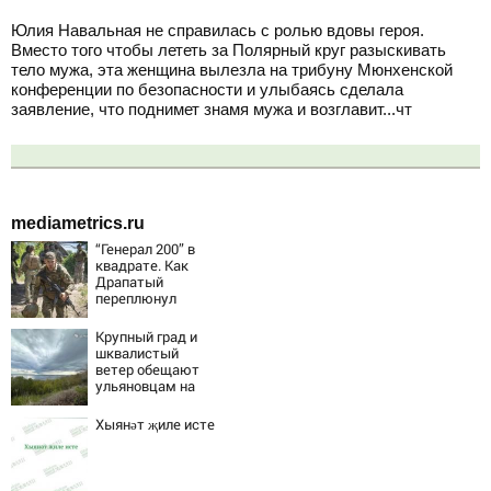
Юлия Навальная не справилась с ролью вдовы героя.
Вместо того чтобы лететь за Полярный круг разыскивать
тело мужа, эта женщина вылезла на трибуну Мюнхенской
конференции по безопасности и улыбаясь сделала
заявление, что поднимет знамя мужа и возглавит...чт
mediametrics.ru
“Генерал 200” в
квадрате. Как
Драпатый
переплюнул
Сырского
Крупный град и
шквалистый
ветер обещают
ульяновцам на
выходные
Хыянәт җиле исте