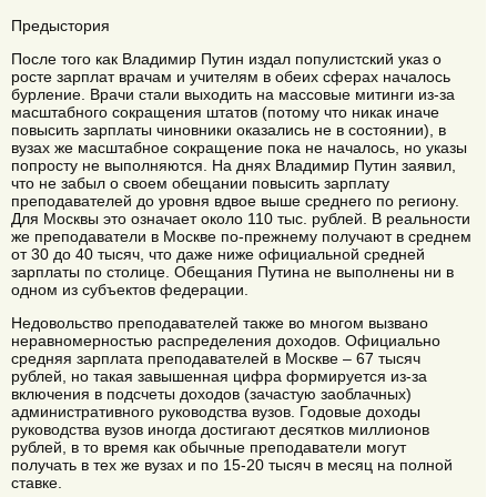
Предыстория
После того как Владимир Путин издал популистский указ о
росте зарплат врачам и учителям в обеих сферах началось
бурление. Врачи стали выходить на массовые митинги из-за
масштабного сокращения штатов (потому что никак иначе
повысить зарплаты чиновники оказались не в состоянии), в
вузах же масштабное сокращение пока не началось, но указы
попросту не выполняются. На днях Владимир Путин заявил,
что не забыл о своем обещании повысить зарплату
преподавателей до уровня вдвое выше среднего по региону.
Для Москвы это означает около 110 тыс. рублей. В реальности
же преподаватели в Москве по-прежнему получают в среднем
от 30 до 40 тысяч, что даже ниже официальной средней
зарплаты по столице. Обещания Путина не выполнены ни в
одном из субъектов федерации.
Недовольство преподавателей также во многом вызвано
неравномерностью распределения доходов. Официально
средняя зарплата преподавателей в Москве – 67 тысяч
рублей, но такая завышенная цифра формируется из-за
включения в подсчеты доходов (зачастую заоблачных)
административного руководства вузов. Годовые доходы
руководства вузов иногда достигают десятков миллионов
рублей, в то время как обычные преподаватели могут
получать в тех же вузах и по 15-20 тысяч в месяц на полной
ставке.