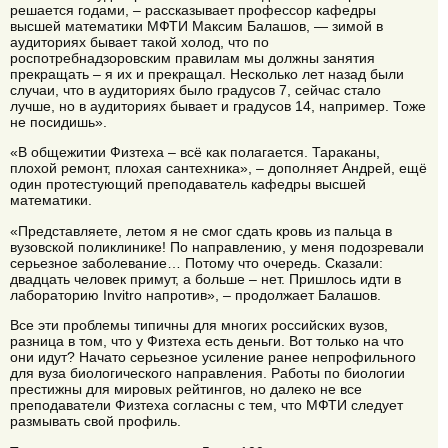
решается годами, – рассказывает профессор кафедры
высшей математики МФТИ Максим Балашов, — зимой в
аудиториях бывает такой холод, что по
роспотребнадзоровским правилам мы должны занятия
прекращать – я их и прекращал. Несколько лет назад были
случаи, что в аудиториях было градусов 7, сейчас стало
лучше, но в аудиториях бывает и градусов 14, например. Тоже
не посидишь».
«В общежитии Физтеха – всё как полагается. Тараканы,
плохой ремонт, плохая сантехника», – дополняет Андрей, ещё
один протестующий преподаватель кафедры высшей
математики.
«Представляете, летом я не смог сдать кровь из пальца в
вузовской поликлинике! По направлению, у меня подозревали
серьезное заболевание… Потому что очередь. Сказали:
двадцать человек примут, а больше – нет. Пришлось идти в
лабораторию Invitro напротив», – продолжает Балашов.
Все эти проблемы типичны для многих российских вузов,
разница в том, что у Физтеха есть деньги. Вот только на что
они идут? Начато серьезное усиление ранее непрофильного
для вуза биологического направления. Работы по биологии
престижны для мировых рейтингов, но далеко не все
преподаватели Физтеха согласны с тем, что МФТИ следует
размывать свой профиль.