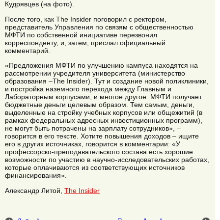
Кудрявцев (на фото).
После того, как The Insider поговорил с ректором,
представитель Управления по связям с общественностью
МФТИ по собственной инициативе перезвонил
корреспонденту, и, затем, прислал официальный
комментарий.
«Предложения МФТИ по улучшению кампуса находятся на
рассмотрении учредителя университета (министерство
образования –The Insider). Тут и создание новой поликлиники,
и постройка наземного перехода между Главным и
Лабораторным корпусами, и многое другое. МФТИ получает
бюджетные деньги целевым образом. Тем самым, деньги,
выделенные на стройку учебных корпусов или общежитий (в
рамках федеральных адресных инвестиционных программ),
не могут быть потрачены на зарплату сотрудников», –
говорится в его тексте. Хотите повышения доходов – ищите
его в других источниках, говорится в комментарии: «У
профессорско-преподавательского состава есть хорошие
возможности по участию в научно-исследовательских работах,
которые оплачиваются из соответствующих источников
финансирования».
Александр Литой,
The Insider