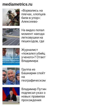
mediametrics.ru
«Ворвались на
плечах, хлопцев
били в упор»:
Алексеево-
Дружковка стала
могильником для
На видео попал
«птах Мадьяра»
момент наезда
легковушки на
пешеходов, где
пострадали
минимум восемь
Журналист
человек
«пожалел убийц
06/08/2026 –
ученого»? Ответ
Новости
Владимира
Ворсобина на
отклики
Группа из
читателей
Башкирии споёт
на
географическом
Северном полюсе
Владимир Путин
подписал указ о
новых правилах
прохождения
военной службы