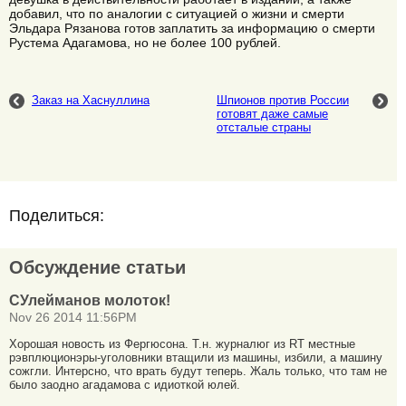
добавил, что по аналогии с ситуацией о жизни и смерти
Эльдара Рязанова готов заплатить за информацию о смерти
Рустема Адагамова, но не более 100 рублей.
Заказ на Хаснуллина
Шпионов против России
готовят даже самые
отсталые страны
Поделиться:
Обсуждение статьи
СУлейманов молоток!
Nov 26 2014 11:56PM
Хорошая новость из Фергюсона. Т.н. журналюг из RT местные
рэвплюционэры-уголовники втащили из машины, избили, а машину
сожгли. Интерсно, что врать будут теперь. Жаль только, что там не
было заодно агадамова с идиоткой юлей.