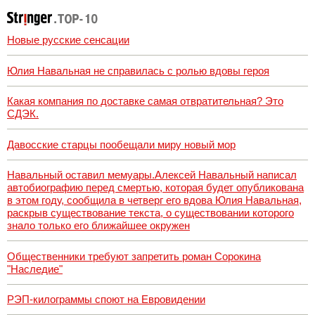
Новые русские сенсации
Юлия Навальная не справилась с ролью вдовы героя
Какая компания по доставке самая отвратительная? Это
СДЭК.
Давосские старцы пообещали миру новый мор
Навальный оставил мемуары.Алексей Навальный написал
автобиографию перед смертью, которая будет опубликована
в этом году, сообщила в четверг его вдова Юлия Навальная,
раскрыв существование текста, о существовании которого
знало только его ближайшее окружен
Общественники требуют запретить роман Сорокина
"Наследие"
РЭП-килограммы споют на Евровидении