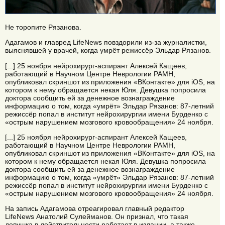
Не торопите Рязанова.
Адагамов и главред LifeNews повздорили из-за журналистки,
выяснявшей у врачей, когда умрёт режиссёр Эльдар Рязанов.
[...] 25 ноября нейрохирург-аспирант Алексей Кащеев,
работающий в Научном Центре Неврологии РАМН,
опубликовал скриншот из приложения «ВКонтакте» для iOS, на
котором к нему обращается некая Юля. Девушка попросила
доктора сообщить ей за денежное вознаграждение
информацию о том, когда «умрёт» Эльдар Рязанов: 87-летний
режиссёр попал в институт нейрохирургии имени Бурденко с
«острым нарушением мозгового кровообращения» 24 ноября.
[...] 25 ноября нейрохирург-аспирант Алексей Кащеев,
работающий в Научном Центре Неврологии РАМН,
опубликовал скриншот из приложения «ВКонтакте» для iOS, на
котором к нему обращается некая Юля. Девушка попросила
доктора сообщить ей за денежное вознаграждение
информацию о том, когда «умрёт» Эльдар Рязанов: 87-летний
режиссёр попал в институт нейрохирургии имени Бурденко с
«острым нарушением мозгового кровообращения» 24 ноября.
На запись Адагамова отреагировал главный редактор
LifeNews Анатолий Сулейманов. Он признал, что такая
девушка в действительности работает в издании, а также