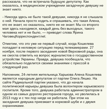
рассказала, что не встречала будущую депутатку. Как
оказалось, в медицинском учреждении загадочную девушку не
знает никто.
- Никогда здесь не было такой девушки, никогда я не слышала
о ней. Начала просто ходить и спрашивать, кто такая Алена,
кто ее знает, но оказалось, никто ее не знает. Мы со второго
мая здесь находимся, каждый день без выходных, такого
человека нет и не было, — приводит слова Ярина
ЧаговецКорреспондент.net.
Отметим, что это уже не первый случай, когда Кошелева
попадает в неловкую ситуацию перед телекамерами. 27
ноября, после первого заседания новой Верховной рады, она
не смогла ответить на вопрос журналистов о государственном
устройстве Украины. Правда, девушка пообещала, что
обязательно поделится своими знаниями с прессой в
следующий раз.
Напомним, 24-летняя жительница Харькова Алена Кошелева
является народным депутатом от партии Олега Ляшко. На
сайте Радикальной партии указано, что до начала
политической карьеры девушка была волонтером харьковского
госпиталя. Кроме того, девушка работала администратором в
одном из самых дорогих ресторанов города, но уволилась в
2013 году и с тех пор нигде не работала. При этом на
заседания девушка приезжает в норковой шубе и с двумя
охранниками.