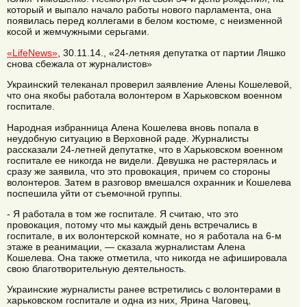
который и выпало начало работы нового парламента, она
появилась перед коллегами в белом костюме, с неизменной
косой и жемчужными серьгами.
«LifeNews»
, 30.11.14., «24-летняя депутатка от партии Ляшко
снова сбежала от журналистов»
Украинский телеканал проверил заявление Алены Кошелевой,
что она якобы работала волонтером в Харьковском военном
госпитале.
Народная избранница Алена Кошелева вновь попала в
неудобную ситуацию в Верховной раде. Журналисты
рассказали 24-летней депутатке, что в Харьковском военном
госпитале ее никогда не видели. Девушка не растерялась и
сразу же заявила, что это провокация, причем со стороны
волонтеров. Затем в разговор вмешался охранник и Кошелева
поспешила уйти от съемочной группы.
- Я работала в том же госпитале. Я считаю, что это
провокация, потому что мы каждый день встречались в
госпитале, в их волонтерской комнате, но я работала на 6-м
этаже в реанимации, — сказала журналистам Алена
Кошелева. Она также отметила, что никогда не афишировала
свою благотворительную деятельность.
Украинские журналисты ранее встретились с волонтерами в
харьковском госпитале и одна из них, Ярина Чаговец,