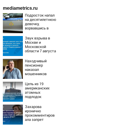
mediametrics.ru
Подросток напал
на десятилетнюю
девочку,
ворвавшись в
квартиру
Звук взрыва в
Москве и
Московской
области 7 августа
2026 года:
Причины,
Находчивый
источник, откуда
пенсионер
был громкий
наказал
хлопок
мошенников
изощренным
способом
Цепь из 19
американских
атомных
подлодок
«окружает»
Россию и Китай:
Захарова
это инструмент
иронично
первого
прокомментиров
массированного
ала запрет
удара
дипмиссиям США
за рубежом