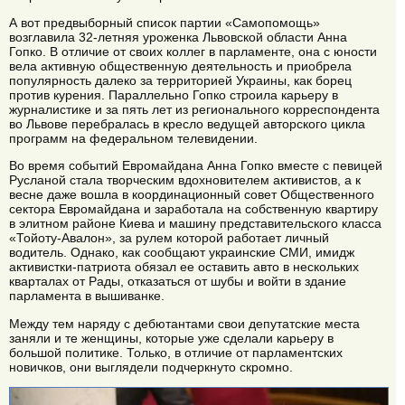
А вот предвыборный список партии «Самопомощь»
возглавила 32-летняя уроженка Львовской области Анна
Гопко. В отличие от своих коллег в парламенте, она с юности
вела активную общественную деятельность и приобрела
популярность далеко за территорией Украины, как борец
против курения. Параллельно Гопко строила карьеру в
журналистике и за пять лет из регионального корреспондента
во Львове перебралась в кресло ведущей авторского цикла
программ на федеральном телевидении.
Во время событий Евромайдана Анна Гопко вместе с певицей
Русланой стала творческим вдохновителем активистов, а к
весне даже вошла в координационный совет Общественного
сектора Евромайдана и заработала на собственную квартиру
в элитном районе Киева и машину представительского класса
«Тойоту-Авалон», за рулем которой работает личный
водитель. Однако, как сообщают украинские СМИ, имидж
активистки-патриота обязал ее оставить авто в нескольких
кварталах от Рады, отказаться от шубы и войти в здание
парламента в вышиванке.
Между тем наряду с дебютантами свои депутатские места
заняли и те женщины, которые уже сделали карьеру в
большой политике. Только, в отличие от парламентских
новичков, они выглядели подчеркнуто скромно.