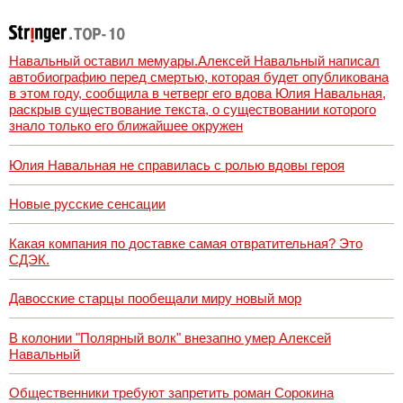
вешать флаги
ЛГБТ*
Навальный оставил мемуары.Алексей Навальный написал
автобиографию перед смертью, которая будет опубликована
в этом году, сообщила в четверг его вдова Юлия Навальная,
раскрыв существование текста, о существовании которого
знало только его ближайшее окружен
Юлия Навальная не справилась с ролью вдовы героя
Новые русские сенсации
Какая компания по доставке самая отвратительная? Это
СДЭК.
Давосские старцы пообещали миру новый мор
В колонии "Полярный волк" внезапно умер Алексей
Навальный
Общественники требуют запретить роман Сорокина