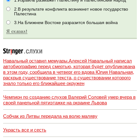
1.Израиль размажет Палестину и палестинский народ
2.В результате конфликта возникнет новое государство
Палестина
3.На Ближнем Востоке разразится большая война
Навальный оставил мемуары.Алексей Навальный написал
автобиографию перед смертью, которая будет опубликована
в этом году, сообщила в четверг его вдова Юлия Навальная,
раскрыв существование текста, о существовании которого
знало только его ближайшее окружен
Чемпион по созданию слухов Валерий Соловей умер вчера в
своей панельной пятиэтажке на окраине Львова
Собчак из Литвы передала на волю маляву
Украсть все и сесть