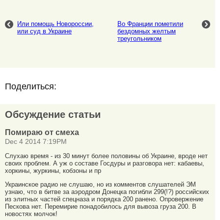
Или помощь Новороссии,
Во Франции пометили
или суд в Украине
бездомных желтым
треугольником
Поделиться:
Обсуждение статьи
Помираю от смеха
Dec 4 2014 7:19PM
Слухаю время - из 30 минут более половины об Украине, вроде нет
своих проблем. А уж о составе Госдуры и разговора нет: кабаевы,
хоркины, журкины, кобзоны и пр
Украинское радио не слушаю, но из комментов слушателей ЭМ
узнаю, что в битве за аэродром Донецка погибли 299(!?) российских
из элитных частей спецназа и порядка 200 ранено. Опровержение
Пескова нет. Перемирие понадобилось для вывоза груза 200. В
новостях молчок!