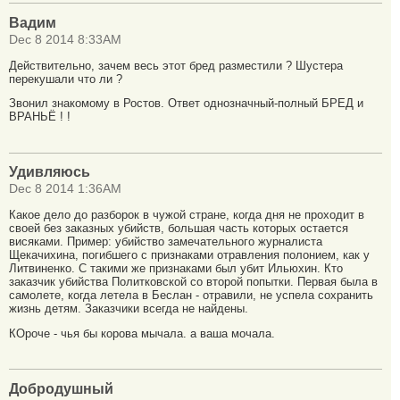
Вадим
Dec 8 2014 8:33AM
Действительно, зачем весь этот бред разместили ? Шустера
перекушали что ли ?
Звонил знакомому в Ростов. Ответ однозначный-полный БРЕД и
ВРАНЬЁ ! !
Удивляюсь
Dec 8 2014 1:36AM
Какое дело до разборок в чужой стране, когда дня не проходит в
своей без заказных убийств, большая часть которых остается
висяками. Пример: убийство замечательного журналиста
Щекачихина, погибшего с признаками отравления полонием, как у
Литвиненко. С такими же признаками был убит Ильюхин. Кто
заказчик убийства Политковской со второй попытки. Первая была в
самолете, когда летела в Беслан - отравили, не успела сохранить
жизнь детям. Заказчики всегда не найдены.
КОроче - чья бы корова мычала. а ваша мочала.
Добродушный