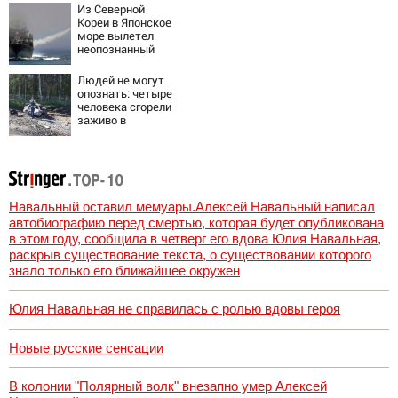
Из Северной
Кореи в Японское
море вылетел
неопознанный
снаряд
Людей не могут
опознать: четыре
человека сгорели
заживо в
страшном ДТП на
трассе
07/08/2026 –
Новости
Навальный оставил мемуары.Алексей Навальный написал
автобиографию перед смертью, которая будет опубликована
в этом году, сообщила в четверг его вдова Юлия Навальная,
раскрыв существование текста, о существовании которого
знало только его ближайшее окружен
Юлия Навальная не справилась с ролью вдовы героя
Новые русские сенсации
В колонии "Полярный волк" внезапно умер Алексей