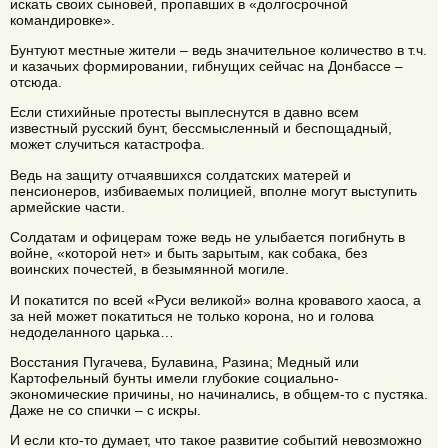
искать своих сыновей, пропавших в «долгосрочной
командировке».
Бунтуют местные жители – ведь значительное количество в т.ч.
и казачьих формировании, гибнущих сейчас на Донбассе –
отсюда.
Если стихийные протесты выплеснутся в давно всем
известный русский бунт, бессмысленный и беспощадный,
может случиться катастрофа.
Ведь на защиту отчаявшихся солдатских матерей и
пенсионеров, избиваемых полицией, вполне могут выступить
армейские части.
Солдатам и офицерам тоже ведь не улыбается погибнуть в
войне, «которой нет» и быть зарытым, как собака, без
воинских почестей, в безымянной могиле.
И покатится по всей «Руси великой» волна кровавого хаоса, а
за ней может покатиться не только корона, но и голова
недоделанного царька…
Восстания Пугачева, Булавина, Разина; Медный или
Картофельный бунты имели глубокие социально-
экономические причины, но начинались, в общем-то с пустяка.
Даже не со спички – с искры.
И если кто-то думает, что такое развитие событий невозможно