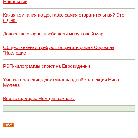
Навальный
Какая компания по доставке самая отвратительная? Это
СДЭК.
Давосские старцы пообещали миру новый мор
Общественники требуют запретить роман Сорокина
"Наследие"
РЭП-килограммы споют на Евровидении
Умерла владелица двухмиллиардной коллекции Нина
Молева
Все-таки, Борис Немцов важнее ..