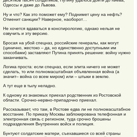
десятков тысяч солдатиков, Путину удалось дойти до Киева,
Одессы и даже до Львова.
Ну и что? Как это поможет ему? Поднимет цену на нефть?
Отменит санкции? Наверное, наоборот…
Не хочется вдаваться в конспирологию, однако нельзя не
озвучить и эту версию.
Бросая на убой спецназ, российские генералы, как могут
(цинично, жестоко – да, но единственно доступными им
способами) заставляют Путина принять решение: войну нужно
заканчивать.
Логика проста: если спецназ, если элита ничего не может
сделать, то или полномасштабная объявленная война (а
значит– война со всем миром) или – штыки в землю.
А тут еще в тылу неладно.
К одному из знакомых приехал родственник из Ростовской
области. Срочно-нервно-припадочно приехал.
Рассказывает, что там, в Ростове едва ли не полномасштабное
восстание. По приказу Москвы заблокирована телефонная и
электронная связь с регионом, туда срочно брошены
подразделения Внутренних войск и полиция.
Бунтуют солдатские матери, съехавшиеся со всей страны