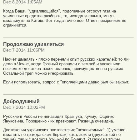
Dec 8 2014 1:05AM
Когда Ваши, "удивляющийся", подопечные отсосут газа на
усиленные средства разборок, то, исходя из опыта, могут
шмальнуть по Китаю. Вот тогда точно все. Ответ презрением не
ограничится.
Продолжаю удивляться
Dec 7 2014 11:06PM
Насчет шмалять - плохо переняли опыт русских карателей: то ли
дело в Чечне, когда Грозный сравняли с землей и укокошили
несколько десятков тысяч человек, преимущественно русских.
Остальной треп можно игнорировать.
Если использовать, вопрос с "ополченцами давно был бы закрыт.
Добродушный
Dec 7 2014 10:02PM
Русские в России не ненавидят Кравчука, Кучму, Ющенко,
Януковича, Порошенко - их презирают. Разница очевидна.
Достижения украинских постоветских "независимых": 1) умение
шмалять по гражданским бортам, как с земли (двухсоткой по
тушке), так и с воздуха (сушкой по Боингу), 2) газку из трубы