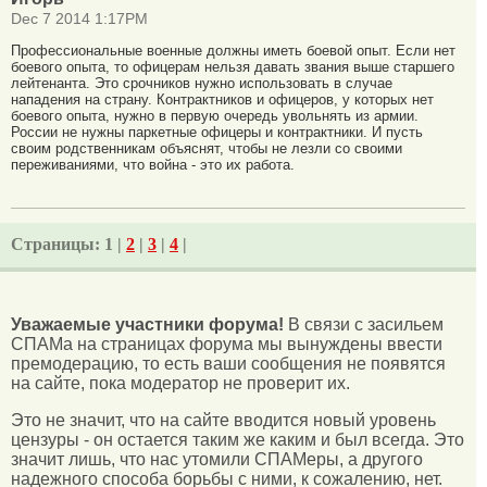
Dec 7 2014 1:17PM
Профессиональные военные должны иметь боевой опыт. Если нет
боевого опыта, то офицерам нельзя давать звания выше старшего
лейтенанта. Это срочников нужно использовать в случае
нападения на страну. Контрактников и офицеров, у которых нет
боевого опыта, нужно в первую очередь увольнять из армии.
России не нужны паркетные офицеры и контрактники. И пусть
своим родственникам объяснят, чтобы не лезли со своими
переживаниями, что война - это их работа.
Страницы:
1 |
2
|
3
|
4
|
Уважаемые участники форума!
В связи с засильем
СПАМа на страницах форума мы вынуждены ввести
премодерацию, то есть ваши сообщения не появятся
на сайте, пока модератор не проверит их.
Это не значит, что на сайте вводится новый уровень
цензуры - он остается таким же каким и был всегда. Это
значит лишь, что нас утомили СПАМеры, а другого
надежного способа борьбы с ними, к сожалению, нет.