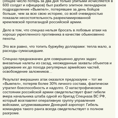
(общее число потерь за два дня только убитыми исчисляется в
600 солдат и офицеров) был разбито элитное легендарное
подразделение «Вымпел», потерявшее за день бойцов
больше, чем за всю свою историю, со всей очевидностью
показали несостоятельность разрекламированной
кремлевской пропагандой российской армии.
Дело в том, что спецназ нельзя бросать в лобовые атаки на
хорошо укрепленного противника в качестве обыкновенно
пехоты.
Это все равно, что топить буржуйку долларами: тепла мало, а
расходы сумасшедшие.
Спецназ предназначен для совершенно других задач:
внезапные налеты из сасад, неожиданные захваты объектов и
удержание их до похода регулярных армейских частей,
освобождение заложников…
Результат вчерашних атак оказался предсказуем – тот же
«Вымпел», потеряв более 30% личного состава, фактически
утратил боеспособность и надолго. О катастрофическом
состоянии российской армии свидетельствует факт гибели
вчера начальника штаба одной из бригад Спецназа ВС РФ,
который возглавлял оперативную группу управления
войсками, штурмовавшими Донецкий аэропорт. Гибель
командира такого ранга всегда свидетельствует о полном
разгроме.