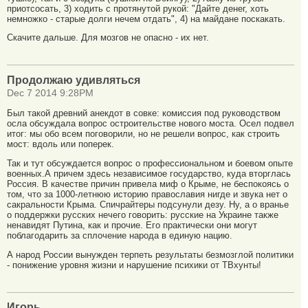
приотсосать, 3) ходить с протянутой рукой: "Дайте денег, хоть
немножко - старые долги нечем отдать", 4) на майдане поскакать.
Скачите дальше. Для мозгов не опасно - их нет.
Продолжаю удивляться
Dec 7 2014 9:28PM
Был такой древний анекдот в совке: комиссия под руководством
осла обсуждала вопрос остроительстве нового моста. Осел подвел
итог: мы обо всем поговорили, но не решели вопрос, как строить
мост: вдоль или поперек.
Так и тут обсуждается вопрос о профессиональном и боевом опыте
военных.А причем здесь независимое государство, куда вторглась
Россия. В качестве причин привела миф о Крыме, не беспокоясь о
том, что за 1000-летнюю историю православия нигде и звука нет о
сакральности Крыма. Спичрайтеры подсунули дезу. Ну, а о вранье
о поддержки русских нечего говорить: русские на Украине также
ненавидят Путина, как и прочие. Его практически они могут
поблагодарить за сплочение народа в единую нацию.
А народ России вынужден терпеть результаты безмозглой политики
- понижение уровня жизни и нарушение психики от ТВхунты!
Игорь