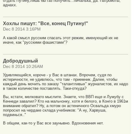
отдать Путину,лишь бы газ получить...пичалька, да. Патроиоты,
аднахх.
Хохлы пишут: "Все, конец Путину!"
Dec 8 2014 3:16PM
А какой смысл русским спасать этот режим, именующий их не
иначе, как "русскими фашистами"?
Добродушный
Dec 8 2014 10:26AM
Удивляющийся, короче - у Вас в штанах. Впрочем, судя по
истеричности, не удивлюсь, что там - приемник. Далее, чтобы
каждый день мочить по заказу "талантливых" журналистов, их надо
в таком количестве поставлять. Таки-откуда?
Вы, кстати, мелковато мыслите. Знаете, что ВВП еще и Лумубу с
Кеннеди завалил? Кто на мальчонку, хотя и белого, в Конго в 1961м
внимание обратил? Ну, а потом он астеничного Освальда хмуро
попросил на чердаке склада учебников: "А ну, Харвуша,
подвинься.."
В общем, как-то у Вас все заунывно. Вдохновения нет.