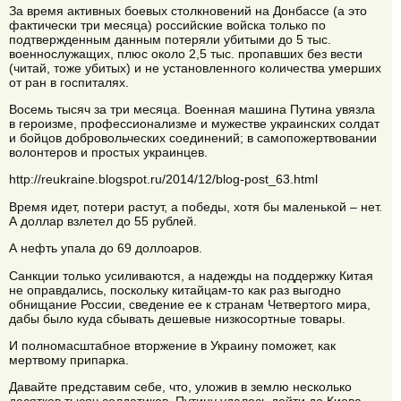
За время активных боевых столкновений на Донбассе (а это
фактически три месяца) российские войска только по
подтвержденным данным потеряли убитыми до 5 тыс.
военнослужащих, плюс около 2,5 тыс. пропавших без вести
(читай, тоже убитых) и не установленного количества умерших
от ран в госпиталях.
Восемь тысяч за три месяца. Военная машина Путина увязла
в героизме, профессионализме и мужестве украинских солдат
и бойцов добровольческих соединений; в самопожертвовании
волонтеров и простых украинцев.
http://reukraine.blogspot.ru/2014/12/blog-post_63.html
Время идет, потери растут, а победы, хотя бы маленькой – нет.
А доллар взлетел до 55 рублей.
А нефть упала до 69 доллоаров.
Санкции только усиливаются, а надежды на поддержку Китая
не оправдались, поскольку китайцам-то как раз выгодно
обнищание России, сведение ее к странам Четвертого мира,
дабы было куда сбывать дешевые низкосортные товары.
И полномасштабное вторжение в Украину поможет, как
мертвому припарка.
Давайте представим себе, что, уложив в землю несколько