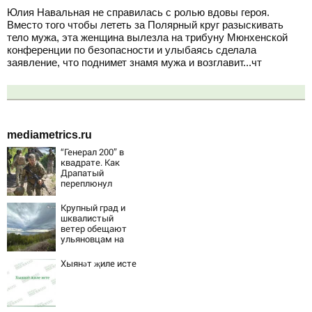
Юлия Навальная не справилась с ролью вдовы героя.
Вместо того чтобы лететь за Полярный круг разыскивать
тело мужа, эта женщина вылезла на трибуну Мюнхенской
конференции по безопасности и улыбаясь сделала
заявление, что поднимет знамя мужа и возглавит...чт
mediametrics.ru
“Генерал 200” в
квадрате. Как
Драпатый
переплюнул
Сырского
Крупный град и
шквалистый
ветер обещают
ульяновцам на
выходные
Хыянәт җиле исте