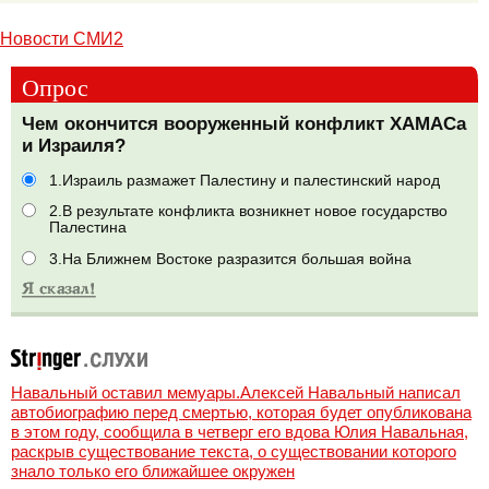
Новости СМИ2
Опрос
Чем окончится вооруженный конфликт ХАМАСа
и Израиля?
1.Израиль размажет Палестину и палестинский народ
2.В результате конфликта возникнет новое государство
Палестина
3.На Ближнем Востоке разразится большая война
Навальный оставил мемуары.Алексей Навальный написал
автобиографию перед смертью, которая будет опубликована
в этом году, сообщила в четверг его вдова Юлия Навальная,
раскрыв существование текста, о существовании которого
знало только его ближайшее окружен