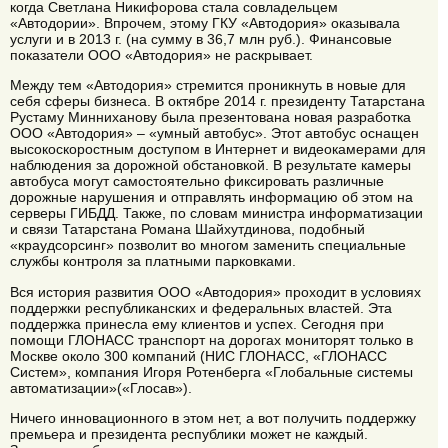
когда Светлана Никифорова стала совладельцем
«Автодории». Впрочем, этому ГКУ «Автодория» оказывала
услуги и в 2013 г. (на сумму в 36,7 млн руб.). Финансовые
показатели ООО «Автодория» не раскрывает.
Между тем «Автодория» стремится проникнуть в новые для
себя сферы бизнеса. В октябре 2014 г. президенту Татарстана
Рустаму Минниханову была презентована новая разработка
ООО «Автодория» – «умный автобус». Этот автобус оснащен
высокоскоростным доступом в Интернет и видеокамерами для
наблюдения за дорожной обстановкой. В результате камеры
автобуса могут самостоятельно фиксировать различные
дорожные нарушения и отправлять информацию об этом на
серверы ГИБДД. Также, по словам министра информатизации
и связи Татарстана Романа Шайхутдинова, подобный
«краудсорсинг» позволит во многом заменить специальные
службы контроля за платными парковками.
Вся история развития ООО «Автодория» проходит в условиях
поддержки республиканских и федеральных властей. Эта
поддержка принесла ему клиентов и успех. Сегодня при
помощи ГЛОНАСС транспорт на дорогах мониторят только в
Москве около 300 компаний (НИС ГЛОНАСС, «ГЛОНАСС
Систем», компания Игоря Ротенберга «Глобальные системы
автоматизации»(«Глосав»).
Ничего инновационного в этом нет, а вот получить поддержку
премьера и президента республики может не каждый.