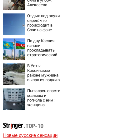
Алексеево-
Дружковка стала
могильником для
Отдых под звуки
«птах Мадьяра»
сирен: что
происходит в
Сочи на фоне
массированных
атак
По дну Каспия
беспилотников
начали
прокладывать
стратегический
интернет-кабель
В Усть-
Коксинском
районе мужчина
выпал из лодки в
Катунь и пропал
Пыталась спасти
малыша и
погибла с ним:
женщина
разбилась
насмерть на
глазах у детей
06/08/2026 –
Новости
Новые русские сенсации