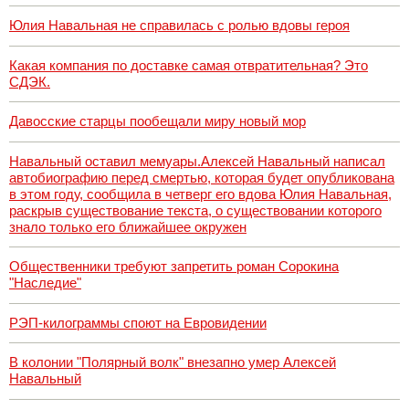
Юлия Навальная не справилась с ролью вдовы героя
Какая компания по доставке самая отвратительная? Это
СДЭК.
Давосские старцы пообещали миру новый мор
Навальный оставил мемуары.Алексей Навальный написал
автобиографию перед смертью, которая будет опубликована
в этом году, сообщила в четверг его вдова Юлия Навальная,
раскрыв существование текста, о существовании которого
знало только его ближайшее окружен
Общественники требуют запретить роман Сорокина
"Наследие"
РЭП-килограммы споют на Евровидении
В колонии "Полярный волк" внезапно умер Алексей
Навальный