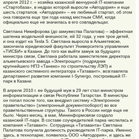
апреля 2012 г. – хозяйка казанской венчурной IT-компании
«Стартобаза», в недрах которой выросли «Автодория» и еще
шесть стартапов. «Автодория» – ее любимый стартап, об этом
она говорила еще три года назад местным СМИ, когда
официально еще не значилась в его совладельцах.
Светлана Никифорова (до замужества Палатова) – эффектная
шатенка модельной внешности, ей 32 года, у нее трое детей,
и она ездит на Tesla S. Светлана выросла в Альметевске,
закончила юридический факультет Университета управления
«ТИСБИ» в Казани. До того как выйти замуж за будущего
министра связи, Светлана работала заместителем директора
альметьевского завода «Электрощит» (подрядчик
крупнейшего НПЗ «Танеко» по строительству ЛЭП) и
казанского системного интегратора «Татавант», возглавляла
департамент развития компании I-Synergo, построившей IT-
парк в Казани.
В апреле 2010 г. ее будущий муж в 29 лет стал министром
информатизации и связи Республики Татарстан. В министры
он попал после того, как внедрил систему «Электронное
правительство» (электронный документооборот) во все
правительственные структуры. Такого в России нигде еще не
было. Через месяц, в мае, Мининформсвязи создало
казанский IT-парк. В составе соучредителей парка числилась и
компания «Татавант». Сотрудница «Татаванта» Светлана
Палатова получила должность руководителя IT-парка. Именно
здесь, в технопарке, появилось ООО «Автодория», и здесь же