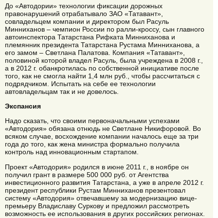
До «Автодории» технологии фиксации дорожных
правонарушений отрабатывало ЗАО «Татавант»,
совладельцем компании и директором был Расуль
Минниханов – чемпион России по ралли-кроссу, сын главного
автоинспектора Татарстана Рифката Минниханова и
племянник президента Татарстана Рустама Минниханова, а
его замом – Светлана Палатова. Компания «Татавант»,
половиной которой владел Расуль, была учреждена в 2008 г.,
а в 2012 г. обанкротилась по собственной инициативе после
того, как не смогла найти 1,4 млн руб., чтобы рассчитаться с
подрядчиком. Испытать на себе ее технологии
автовладельцам так и не довелось.
Экспансия
Надо сказать, что своими первоначальными успехами
«Автодория» обязана отнюдь не Светлане Никифоровой. Во
всяком случае, восхождение компании началось еще за три
года до того, как жена министра формально получила
контроль над инновационным стартапом.
Проект «Автодория» родился в июне 2011 г., в ноябре он
получил грант в размере 500 000 руб. от Агентства
инвестиционного развития Татарстана, а уже в апреле 2012 г.
президент республики Рустам Минниханов презентовал
систему «Автодория» отвечавшему за модернизацию вице-
премьеру Владиславу Суркову и предложил рассмотреть
возможность ее использования в других российских регионах.