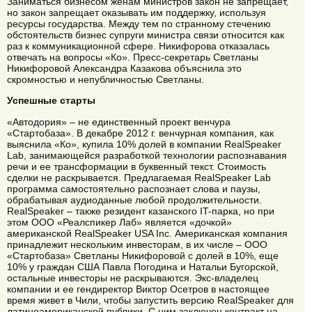
Заниматься бизнесом женам министров закон не запрещает,
но закон запрещает оказывать им поддержку, используя
ресурсы государства. Между тем по странному стечению
обстоятельств бизнес супруги министра связи относится как
раз к коммуникационной сфере. Никифорова отказалась
отвечать на вопросы «Ко». Пресс-секретарь Светланы
Никифоровой Александра Казакова объяснила это
скромностью и непубличностью Светланы.
Успешные старты
«Автодория» – не единственный проект венчура
«Стартобаза». В декабре 2012 г. венчурная компания, как
выяснила «Ко», купила 10% долей в компании RealSpeaker
Lab, занимающейся разработкой технологии распознавания
речи и ее трансформации в буквенный текст. Стоимость
сделки не раскрывается. Предлагаемая RealSpeaker Lab
программа самостоятельно распознает слова и паузы,
обрабатывая аудиоданные любой продолжительности.
RealSpeaker – также резидент казанского IT-парка, но при
этом ООО «Реалспикер Лаб» является «дочкой»
американской RealSpeaker USA Inc. Американская компания
принадлежит нескольким инвесторам, в их числе – ООО
«Стартобаза» Светланы Никифоровой с долей в 10%, еще
10% у граждан США Павла Погодина и Натальи Бугорской,
остальные инвесторы не раскрываются. Экс-владелец
компании и ее гендиректор Виктор Осетров в настоящее
время живет в Чили, чтобы запустить версию RealSpeaker для
латиноамериканской публики. С ним заключен контракт на