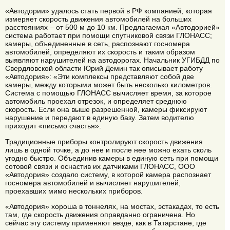
«Автодории» удалось стать первой в РФ компанией, которая
измеряет скорость движения автомобилей на больших
расстояниях – от 500 м до 10 км. Предлагаемая «Автодорией»
система работает при помощи спутниковой связи ГЛОНАСС;
камеры, объединенные в сеть, распознают госномера
автомобилей, определяют их скорость и таким образом
выявляют нарушителей на автодорогах. Начальник УГИБДД по
Свердловской области Юрий Демин так описывает работу
«Автодория»: «Эти комплексы представляют собой две
камеры, между которыми может быть несколько километров.
Система с помощью ГЛОНАСС вычисляет время, за которое
автомобиль проехал отрезок, и определяет среднюю
скорость. Если она выше разрешенной, камеры фиксируют
нарушение и передают в единую базу. Затем водителю
приходит «письмо счастья».
Традиционные приборы контролируют скорость движения
лишь в одной точке, а до нее и после нее можно ехать сколь
угодно быстро. Объединив камеры в единую сеть при помощи
сотовой связи и оснастив их датчиками ГЛОНАСС, ООО
«Автодория» создало систему, в которой камера распознает
госномера автомобилей и вычисляет нарушителей,
проехавших мимо нескольких приборов.
«Автодория» хороша в тоннелях, на мостах, эстакадах, то есть
там, где скорость движения оправданно ограничена. Но
сейчас эту систему применяют везде, как в Татарстане, где