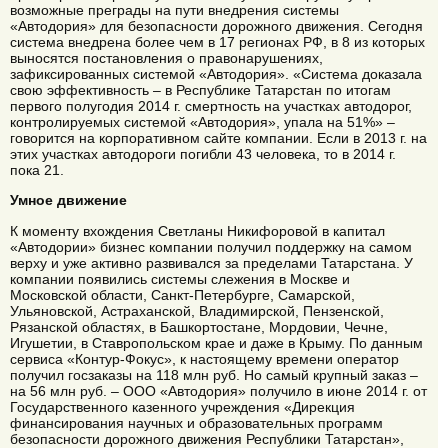
возможные преграды на пути внедрения системы
«Автодория» для безопасности дорожного движения. Сегодня
система внедрена более чем в 17 регионах РФ, в 8 из которых
выносятся постановления о правонарушениях,
зафиксированных системой «Автодория». «Система доказала
свою эффективность – в Республике Татарстан по итогам
первого полугодия 2014 г. смертность на участках автодорог,
контролируемых системой «Автодория», упала на 51%» –
говорится на корпоративном сайте компании. Если в 2013 г. на
этих участках автодороги погибли 43 человека, то в 2014 г.
пока 21.
Умное движение
К моменту вхождения Светланы Никифоровой в капитал
«Автодории» бизнес компании получил поддержку на самом
верху и уже активно развивался за пределами Татарстана. У
компании появились системы слежения в Москве и
Московской области, Санкт-Петербурге, Самарской,
Ульяновской, Астраханской, Владимирской, Пензенской,
Рязанской областях, в Башкортостане, Мордовии, Чечне,
Игушетии, в Ставропольском крае и даже в Крыму. По данным
сервиса «Контур-Фокус», к настоящему времени оператор
получил госзаказы на 118 млн руб. Но самый крупный заказ –
на 56 млн руб. – ООО «Автодория» получило в июне 2014 г. от
Государственного казенного учреждения «Дирекция
финансирования научных и образовательных программ
безопасности дорожного движения Республики Татарстан»,