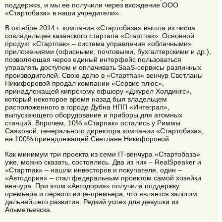
поддержка, и мы ее получили через вхождение ООО
«Стартобаза» в наши учредители».
В октябре 2014 г. компания «Стартобаза» вышла из числа
совладельцев казанского стартапа «Стартпак». Основной
продукт «Стартпак» – система управления «облачными»
приложениями (офисными, почтовыми, бухгалтерскими и др.),
позволяющая через единый интерфейс пользоваться
управлять доступом и оплачивать SaaS-сервисы различных
производителей. Свою долю в «Стартпак» венчур Светланы
Никифоровой продал компании «Сервис плюс»,
принадлежащей кипрскому офшору «Джурел Холдингс»,
который некоторое время назад был владельцем
расположенного в городе Дубна НПП «Интеграл»,
выпускающего оборудование и приборы для атомных
станций. Впрочем, 10% «Старпак» остались у Риммы
Саяховой, генерального директора компании «Стартобаза»,
на 100% принадлежащей Светлане Никифоровой.
Как минимум три проекта из семи IT-венчура «Стартобаза»
уже, можно сказать, состоялись. Два из них – RealSpeaker и
«Стартпак» – нашли инвесторов и покупателя, один –
«Автодория» – стал федеральным проектом самой хозяйки
венчура. При этом «Автодория» получила поддержку
премьера и первого вице-премьера, что является залогом
дальнейшего развития. Редкий успех для девушки из
Альметьевска.