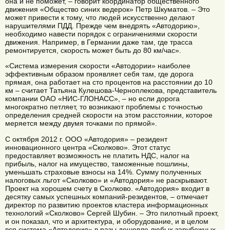
она и не поможет, – говорит координатор общественного
движения «Общество синих ведерок» Петр Шкуматов. – Это
может привести к тому, что людей искусственно делают
нарушителями ПДД. Прежде чем внедрять «Автодорию»,
необходимо навести порядок с ограничениями скорости
движения. Например, в Германии даже там, где трасса
ремонтируется, скорость может быть до 80 км/час».
«Система измерения скорости «Автодории» наиболее
эффективным образом проявляет себя там, где дорога
прямая, она работает на сто процентов на расстоянии до 10
км – считает Татьяна Кулешова-Черноплекова, представитель
компании ОАО «НИС-ГЛОНАСС», – но если дорога
многократно петляет, то возникают проблемы с точностью
определения средней скорости на этом расстоянии, которое
меряется между двумя точками по прямой».
С октября 2012 г. ООО «Автодория» – резидент
инновационного центра «Сколково». Этот статус
предоставляет возможность не платить НДС, налог на
прибыль, налог на имущество, таможенные пошлины,
уменьшать страховые взносы на 14%. Сумму полученных
налоговых льгот «Сколково» и «Автодория» не раскрывают.
Проект на хорошем счету в Сколково. «Автодория» входит в
десятку самых успешных компаний-резидентов, – отмечает
директор по развитию проектов кластера информационных
технологий «Сколково» Сергей Шубин. – Это пилотный проект,
и он показал, что и архитектура, и оборудование, и в целом
вся система «Автодория» в разы дешевле любых зарубежных