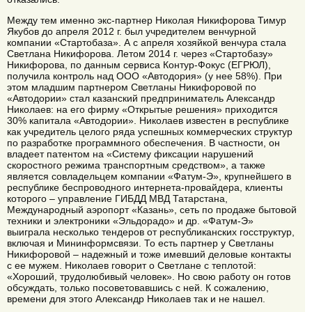
Между тем именно экс-партнер Николая Никифорова Тимур
Якубов до апреля 2012 г. был учредителем венчурной
компании «Стартобаза». А с апреля хозяйкой венчура стала
Светлана Никифорова. Летом 2014 г. через «Стартобазу»
Никифорова, по данным сервиса Контур-Фокус (ЕГРЮЛ),
получила контроль над ООО «Автодория» (у нее 58%). При
этом младшим партнером Светланы Никифоровой по
«Автодории» стал казанский предприниматель Александр
Николаев: на его фирму «Открытые решения» приходится
30% капитала «Автодории». Николаев известен в республике
как учредитель целого ряда успешных коммерческих структур
по разработке программного обеспечения. В частности, он
владеет патентом на «Систему фиксации нарушений
скоростного режима транспортным средством», а также
является совладельцем компании «Фатум-Э», крупнейшего в
республике беспроводного интернета-провайдера, клиенты
которого – управление ГИБДД МВД Татарстана,
Международный аэропорт «Казань», сеть по продаже бытовой
техники и электроники «Эльдорадо» и др. «Фатум-Э»
выиграла несколько тендеров от республиканских госструктур,
включая и Мининформсвязи. То есть партнер у Светланы
Никифоровой – надежный и тоже имевший деловые контакты
с ее мужем. Николаев говорит о Светлане с теплотой:
«Хороший, трудолюбивый человек». Но свою работу он готов
обсуждать, только посоветовавшись с ней. К сожалению,
времени для этого Александр Николаев так и не нашел.