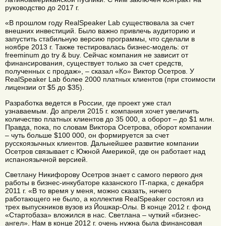
руководство до 2017 г.
«В прошлом году RealSpeaker Lab существовала за счет
внешних инвестиций. Было важно привлечь аудиторию и
запустить стабильную версию программы, что сделали в
ноябре 2013 г. Также тестировалась бизнес-модель: от
freeminum до try & buy. Сейчас компания не зависит от
финансирования, существует только за счет средств,
полученных с продаж», – сказал «Ко» Виктор Осетров. У
RealSpeaker Lab более 2000 платных клиентов (при стоимости
лицензии от $5 до $35).
Разработка ведется в России, где проект уже стал
узнаваемым. До апреля 2015 г. компания хочет увеличить
количество платных клиентов до 35 000, а оборот – до $1 млн.
Правда, пока, по словам Виктора Осетрова, оборот компании
– чуть больше $100 000, он формируется за счет
русскоязычных клиентов. Дальнейшее развитие компании
Осетров связывает с Южной Америкой, где он работает над
испаноязычной версией.
Светлану Никифорову Осетров знает с самого первого дня
работы в бизнес-инкубаторе казанского IT-парка, с декабря
2011 г. «В то время у меня, можно сказать, ничего
работающего не было, а коллектив RealSpeaker состоял из
трех выпускников вузов из Йошкар-Олы. В конце 2012 г. фонд
«Стартобаза» вложился в нас. Светлана – чуткий «бизнес-
ангел». Нам в конце 2012 г. очень нужна была финансовая