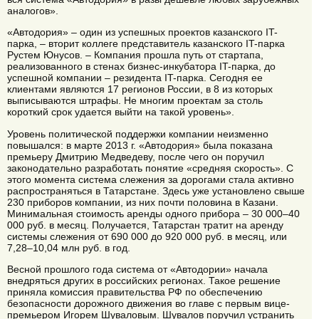
аналогов».
«Автодория» – один из успешных проектов казанского IT-
парка, – вторит коллеге представитель казанского IT-парка
Рустем Юнусов. – Компания прошла путь от стартапа,
реализованного в стенах бизнес-инкубатора IT-парка, до
успешной компании – резидента IT-парка. Сегодня ее
клиентами являются 17 регионов России, в 8 из которых
выписываются штрафы. Не многим проектам за столь
короткий срок удается выйти на такой уровень».
Уровень политической поддержки компании неизменно
повышался: в марте 2013 г. «Автодория» была показана
премьеру Дмитрию Медведеву, после чего он поручил
законодательно разработать понятие «средняя скорость». С
этого момента система слежения за дорогами стала активно
распространяться в Татарстане. Здесь уже установлено свыше
230 приборов компании, из них почти половина в Казани.
Минимальная стоимость аренды одного прибора – 30 000–40
000 руб. в месяц. Получается, Татарстан тратит на аренду
системы слежения от 690 000 до 920 000 руб. в месяц, или
7,28–10,04 млн руб. в год.
Весной прошлого года система от «Автодории» начала
внедряться других в российских регионах. Такое решение
приняла комиссия правительства РФ по обеспечению
безопасности дорожного движения во главе с первым вице-
премьером Игорем Шуваловым. Шувалов поручил устранить