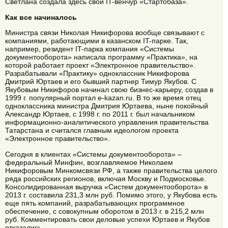
Светлана создала здесь свой IT-венчур «Стартобаза».
Как все начиналось
Министра связи Николая Никифорова вообще связывают с
компаниями, работающими в казанском IT-парке. Так,
например, резидент IT-парка компания «Системы
документооборота» написала программу «Практика», на
которой работает проект «Электронное правительство».
Разрабатывали «Практику» одноклассник Никифорова
Дмитрий Юртаев и его бывший партнер Тимур Якубов. С
Якубовым Никифоров начинал свою бизнес-карьеру, создав в
1999 г. популярный портал e-kazan.ru. В то же время отец
одноклассника министра Дмитрия Юртаева, ныне покойный
Александр Юртаев, с 1998 г. по 2011 г. был начальником
информационно-аналитического управления правительства
Татарстана и считался главным идеологом проекта
«Электронное правительство».
Сегодня в клиентах «Системы документооборота» –
федеральный Минфин, возглавляемое Николаем
Никифоровым Минкомсвязи РФ, а также правительства целого
ряда российских регионов, включая Москву и Подмосковье.
Консолидированная выручка «Систем документооборота» в
2013 г. составила 231,3 млн руб. Помимо этого, у Якубова есть
еще пять компаний, разрабатывающих программное
обеспечение, с совокупным оборотом в 2013 г. в 215,2 млн
руб. Комментировать свои деловые успехи Юртаев и Якубов
отказались.