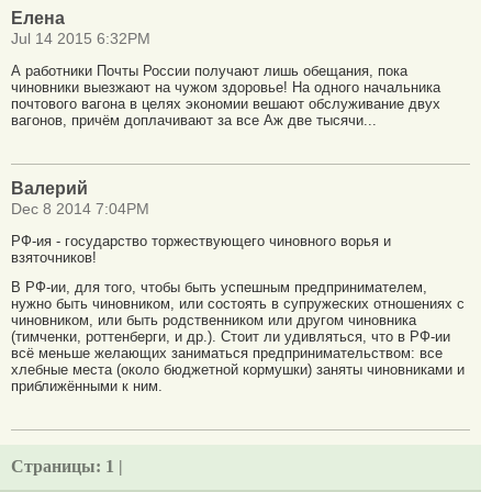
Елена
Jul 14 2015 6:32PM
А работники Почты России получают лишь обещания, пока
чиновники выезжают на чужом здоровье! На одного начальника
почтового вагона в целях экономии вешают обслуживание двух
вагонов, причём доплачивают за все Аж две тысячи...
Валерий
Dec 8 2014 7:04PM
РФ-ия - государство торжествующего чиновного ворья и
взяточников!
В РФ-ии, для того, чтобы быть успешным предпринимателем,
нужно быть чиновником, или состоять в супружеских отношениях с
чиновником, или быть родственником или другом чиновника
(тимченки, роттенберги, и др.). Стоит ли удивляться, что в РФ-ии
всё меньше желающих заниматься предпринимательством: все
хлебные места (около бюджетной кормушки) заняты чиновниками и
приближёнными к ним.
Страницы:
1 |