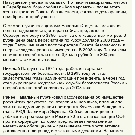
Патрушевой участка площадью 4,5 тысячи квадратных метров
в Серебряном бору сообщал «Коммерсантъ», после этого
жена секретаря Совета безопасности, согласно декларациям,
приобрела второй участок.
Стоимость участка с домами Навальный оценил, исходя из
цен на недвижимость, которая сейчас продается в
Серебряном бору по $750 тысяч за сто квадратных метров. В
рубли цена была пересчитана по курсу доллара 2008 года –
тогда Патрушев занял пост секретаря Совета безопасности и
впервые задекларировал имущество. В 2008 году Патрушевы
совместно заработали около 3,5 млн рублей – в 300 раз
меньше стоимости участка.
Николай Патрушев с 1974 года работал в органах
государственной безопасности. В 1998 году он стал
заместителем главы администрации президента, а через год
стал директором Федеральной службы безопасности России и
проработал на этой должности до 2008 года.
Ранее Навальный публиковал расследования об имуществе
российских депутатов, сенаторов и чиновников, в том числе
замглавы администрации президента Вячеслава Володина и
главы РЖД Владимира Якунина. Сейчас оппозиционер
добивается реализации в России 20-й статьи конвенции ООН
против коррупции, которая предполагает наказание за
незаконное обогащение – превышение стоимости активов
должностного лица над его законными доходами. На момент