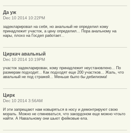
Да уж
Dec 10 2014 10:22PM
задекларировал на себя, но анальный не определил кому
принадлежит участок, а цену определил... Пора анальному на
нары, плохо на Госдеп работает...
Циркач авальный
Dec 10 2014 10:19PM
участок задекларирован, кому принадлежит неустановлено... По
размерам подходит... Как подходят еще 200 участков... Жаль, что
авальный не под стражей... Меньше было бы дебилизма!
Цирк
Dec 10 2014 3:56AM
И эти запрещают нам ковыряться в носу и демонтрируют свою
мораль. Можно не спмневаться, что закордоном еще можно чтоьто
найти. А Навальному они шьют фейковые ела.