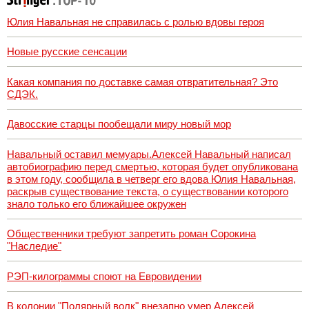
прогноз на
выборы
Юлия Навальная не справилась с ролью вдовы героя
президента
Франции 2027,
последние
Новые русские сенсации
новости
Какая компания по доставке самая отвратительная? Это
СДЭК.
Давосские старцы пообещали миру новый мор
Навальный оставил мемуары.Алексей Навальный написал
автобиографию перед смертью, которая будет опубликована
в этом году, сообщила в четверг его вдова Юлия Навальная,
раскрыв существование текста, о существовании которого
знало только его ближайшее окружен
Общественники требуют запретить роман Сорокина
"Наследие"
РЭП-килограммы споют на Евровидении
В колонии "Полярный волк" внезапно умер Алексей