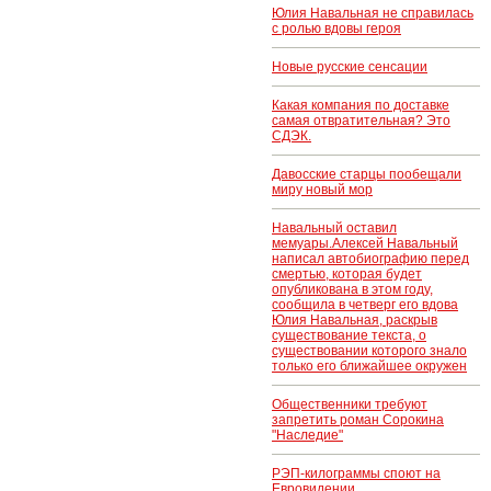
Юлия Навальная не справилась
с ролью вдовы героя
Новые русские сенсации
Какая компания по доставке
самая отвратительная? Это
СДЭК.
Давосские старцы пообещали
миру новый мор
Навальный оставил
мемуары.Алексей Навальный
написал автобиографию перед
смертью, которая будет
опубликована в этом году,
сообщила в четверг его вдова
Юлия Навальная, раскрыв
существование текста, о
существовании которого знало
только его ближайшее окружен
Общественники требуют
запретить роман Сорокина
"Наследие"
РЭП-килограммы споют на
Евровидении