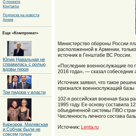
О проекте
Контакты
Подписка на новости
Архив
Еще «Компромат»
Министерство обороны России пла
расположенной в Армении, только
источник в Генштабе ВС России.
Юлия Навальная не
справилась с ролью
«Последние военнослужащие по пр
вдовы героя
2016 года», — сказал собеседник 
Источник заявил, что такое решен
признался военнослужащий базы
Три пидора у власти
102-я российская военная база ра
1995 году. Ее основу составила 12
объединенной системы ПВО стран
Численность личного состава базы
Киркоров, Милявская
Источник:
Lenta.ru
и Собчак были не
совсем голые