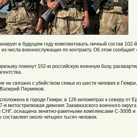
нирует в будущем году комплектовать личный состав 102-й
 из числа военнослужащих по контракту. Об этом сообщает
изыву покинут 102-ю российскую военную базу, раскварт
агентства.
ие не связано с убийством семьи из шести человек в Гюмри
 Валерий Пермяков.
сположена в городе Гюмри, в 126 километрах к северу от Е
7-я мотострелковая дивизия Закавказского военного округа.
 СНГ, оснащена зенитно-ракетными комплексами С-300В и 
 составляет около четырех тысяч человек.