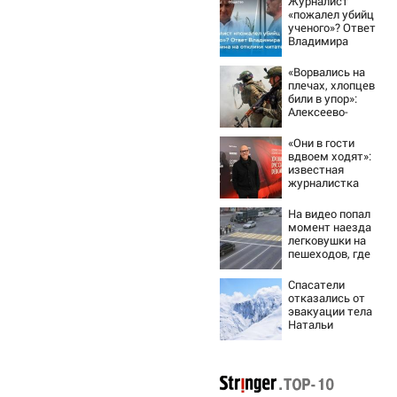
Журналист
«пожалел убийц
ученого»? Ответ
Владимира
Ворсобина на
отклики
«Ворвались на
читателей
плечах, хлопцев
били в упор»:
Алексеево-
Дружковка стала
могильником для
«Они в гости
«птах Мадьяра»
вдвоем ходят»:
известная
журналистка
подтвердила
роман
На видео попал
Бондарчука и
момент наезда
Исаковой
легковушки на
пешеходов, где
пострадали
минимум восемь
Спасатели
человек
отказались от
06/08/2026 –
эвакуации тела
Новости
Натальи
Наговицыной с
семитысячника