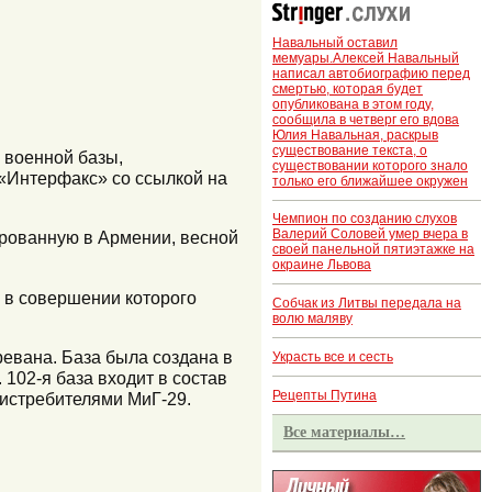
Навальный оставил
мемуары.Алексей Навальный
написал автобиографию перед
смертью, которая будет
опубликована в этом году,
сообщила в четверг его вдова
Юлия Навальная, раскрыв
существование текста, о
 военной базы,
существовании которого знало
 «Интерфакс» со ссылкой на
только его ближайшее окружен
Чемпион по созданию слухов
Валерий Соловей умер вчера в
ированную в Армении, весной
своей панельной пятиэтажке на
окраине Львова
, в совершении которого
Собчак из Литвы передала на
волю маляву
ревана. База была создана в
Украсть все и сесть
 102-я база входит в состав
Рецепты Путина
истребителями МиГ-29.
Все материалы…