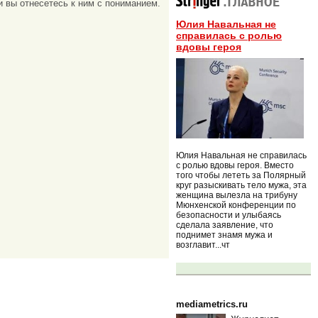
и вы отнесетесь к ним с пониманием.
Юлия Навальная не
справилась с ролью
вдовы героя
Юлия Навальная не справилась
с ролью вдовы героя. Вместо
того чтобы лететь за Полярный
круг разыскивать тело мужа, эта
женщина вылезла на трибуну
Мюнхенской конференции по
безопасности и улыбаясь
сделала заявление, что
поднимет знамя мужа и
возглавит...чт
mediametrics.ru