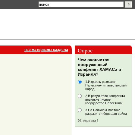
Опрос
все материалы раздела
Чем окончится
вооруженный
конфликт ХАМАСа и
Израиля?
1.Израиль размажет
Палестину и палестинский
народ
2.В результате конфликта
возникнет новое
государство Палестина
3.На Ближнем Востоке
разразится большая война