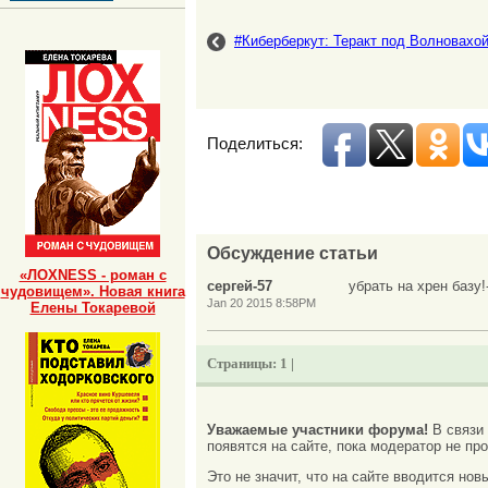
#Киберберкут: Теракт под Волновахо
Поделиться:
Обсуждение статьи
«ЛОХNESS - роман с
сергей-57
убрать на хрен базу!
чудовищем». Новая книга
Jan 20 2015 8:58PM
Елены Токаревой
Страницы:
1 |
Уважаемые участники форума!
В связи
появятся на сайте, пока модератор не про
Это не значит, что на сайте вводится но