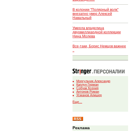
В колонии "Полярный волк"
внезапно умер Алексей
Навальный
Умерла владелица
двухмиллиардной коллекции
Нина Молева
Все-таки, Борис Немцов важнее
..
Моргульчик Александр
Каплун Герман
Собчак Ксения
Антонов Роман
Усманов Алишер
Еще…
Реклама