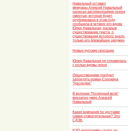
Навальный оставил
мемуары.Алексей Навальный
написал автобиографию перед
смертью, которая будет
опубликована в этом году,
сообщила в четверг его вдова
Юлия Навальная, раскрыв
существование текста, о
существовании которого знало
только его ближайшее окружен
Новые русские сенсации
Юлия Навальная не справилась
с ролью вдовы героя
Общественники требуют
запретить роман Сорокина
"Наследие"
В колонии "Полярный волк"
внезапно умер Алексей
Навальный
Какая компания по доставке
самая отвратительная? Это
СДЭК.
РЭП-килограммы споют на