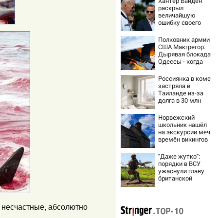
Хантер Байден
раскрыл
величайшую
ошибку своего
отца:
бездействие
Полковник армии
против Трампа
США Макгрегор:
Дырявая блокада
Одессы - когда
же в
командовании
Россиянка в коме
ВМФ России за
застряла в
это полетят
Таиланде из-за
головы?
долга в 30 млн
Норвежский
школьник нашёл
на экскурсии меч
времён викингов
"Даже жутко":
порядки в ВСУ
ужаснули главу
британской
армии
и несчастные, абсолютно