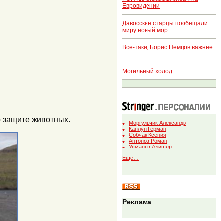
Евровидении
Давосские старцы пообещали
миру новый мор
Все-таки, Борис Немцов важнее
..
Могильный холод
о защите животных.
Моргульчик Александр
Каплун Герман
Собчак Ксения
Антонов Роман
Усманов Алишер
Еще…
Реклама