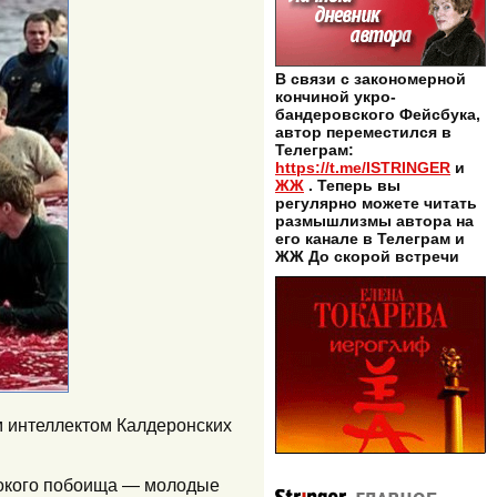
В связи с закономерной
кончиной укро-
бандеровского Фейсбука,
автор переместился в
Телеграм:
https://t.me/ISTRINGER
и
ЖЖ
. Теперь вы
регулярно можете читать
размышлизмы автора на
его канале в Телеграм и
ЖЖ До скорой встречи
м интеллектом Калдеронских
стокого побоища — молодые