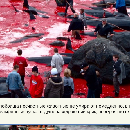
 побоища несчастные животные не умирают немедленно, в ни
дельфины испускают душераздирающий крик, невероятно с