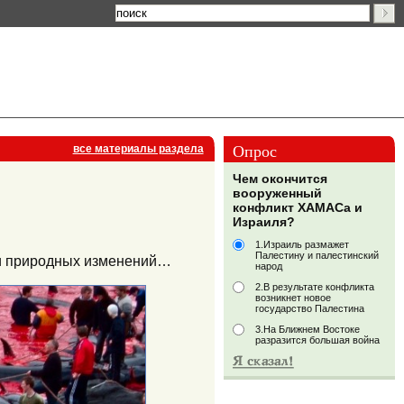
Опрос
все материалы раздела
Чем окончится
вооруженный
конфликт ХАМАСа и
Израиля?
1.Израиль размажет
Палестину и палестинский
или природных изменений…
народ
2.В результате конфликта
возникнет новое
государство Палестина
3.На Ближнем Востоке
разразится большая война