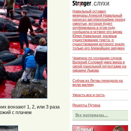
Навальный оставил
мемуары.Алексей Навальный
написал автобиографию перед
смертью, которая будет
опубликована в этом году,
сообщила в четверг его вдова
Юлия Навальная, раскрыв
существование текста, о
существовании которого знало
только его ближайшее окружен
Чемпион по созданию слухов
Валерий Соловей умер вчера в
своей панельной пятиэтажке на
окраине Львова
Собчак из Литвы передала на
волю маляву
Украсть все и сесть
Рецепты Путина
х вонзают 1, 2, или 3 раза
хожий с плачем
Все материалы…