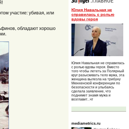
Я!
Юлия Навальная не
том участие: убивая, или
справилась с ролью
вдовы героя
льфинов, обладают хорошо
ми.
Юлия Навальная не справилась
с ролью вдовы героя. Вместо
того чтобы лететь за Полярный
круг разыскивать тело мужа, эта
женщина вылезла на трибуну
Мюнхенской конференции по
безопасности и улыбаясь
сделала заявление, что
поднимет знамя мужа и
возглавит...чт
mediametrics.ru