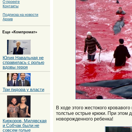
О проекте
Контакты
Подписка на новости
Архив
Еще «Компромат»
Юлия Навальная не
справилась с ролью
вдовы героя
Три пидора у власти
В ходе этого жестокого кровавого
толстые острые крюки. При этом 
новорожденного ребенка!
Киркоров, Милявская
и Собчак были не
совсем голые