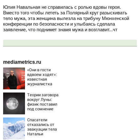
Юлия Навальная не справилась с ролью вдовы героя.
Вместо того чтобы лететь за Полярный круг разыскивать
тело мужа, эта женщина вылезла на трибуну Мюнхенской
конференции по безопасности и улыбаясь сделала
заявление, что поднимет знамя мужа и возглавит...чт
mediametrics.ru
«Они в гости
вдвоем ходят»:
известная
журналистка
подтвердила
роман
Теории заговора
Бондарчука и
вокруг Луны:
Исаковой
физик поставил
под сомнение
снимки NASA
Спасатели
отказались от
эвакуации тела
Натальи
Наговицыной с