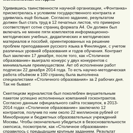
Удивившись таинственности научной организации, «Фонтанка»
присмотрелась к условиям государственного контракта и
удивилась ещё больше. Согласно заданию, результатом
должен был стать труд в 12 печатных листов, что примерно
соответствует сотне страниц формата А4. Он должен был
включать не менее пяти комплектов информационно-
методических учебных, дидактических и методических
материалов и пособий, ориентированных на решение
проблем преподавания русского языка в Финляндии, с учетом
различных уровней образования и годов обучения. Контракт
был заключен 17 декабря, после того, как «Столичное
образование» выиграло конкурс у двух конкурентов с
минимальным преимуществом. Акт об исполнении работ
подписан 22 декабря 2014 года. То есть научно-методическая
работа объёмом в 100 страниц была выполнена
специалистами «Столичного образования» за 2 рабочих дня.
Так не бывает.
Скептицизм журналистов был поколеблен внушительным
пакетом успешно исполненных компанией госконтрактов.
Согласно данным официального сайта госзакупок, в 2013-
2014 годах «Столичное образование» заключило 12
контрактов, получив по ним около 22 миллионов рублей от
Минобрнауки и бюджетных образовательных учреждений
Москвы. Чтобы окончательно убедиться в безосновательности
скепсиса, посмотрели, как «Столичное образование»
справилось с предыдущим крупным заданием. Результат