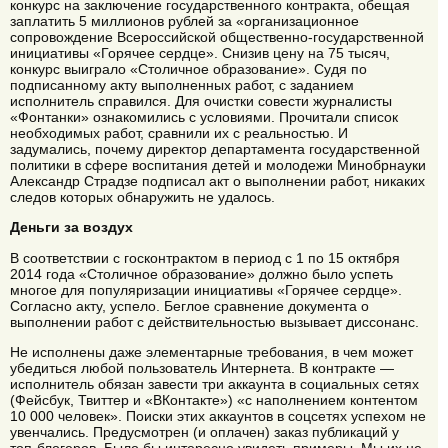
конкурс на заключение государственного контракта, обещая
заплатить 5 миллионов рублей за «организационное
сопровождение Всероссийской общественно-государственной
инициативы «Горячее сердце». Снизив цену на 75 тысяч,
конкурс выиграло «Столичное образование». Судя по
подписанному акту выполненных работ, с заданием
исполнитель справился. Для очистки совести журналисты
«Фонтанки» ознакомились с условиями. Прочитали список
необходимых работ, сравнили их с реальностью. И
задумались, почему директор департамента государственной
политики в сфере воспитания детей и молодежи Минобрнауки
Александр Страдзе подписал акт о выполнении работ, никаких
следов которых обнаружить не удалось.
Деньги за воздух
В соответствии с госконтрактом в период с 1 по 15 октября
2014 года «Столичное образование» должно было успеть
многое для популяризации инициативы «Горячее сердце».
Согласно акту, успело. Беглое сравнение документа о
выполнении работ с действительностью вызывает диссонанс.
Не исполнены даже элементарные требования, в чем может
убедиться любой пользователь Интернета. В контракте —
исполнитель обязан завести три аккаунта в социальных сетях
(Фейсбук, Твиттер и «ВКонтакте») «с наполнением контентом
10 000 человек». Поиски этих аккаунтов в соцсетях успехом не
увенчались. Предусмотрен (и оплачен) заказ публикаций у