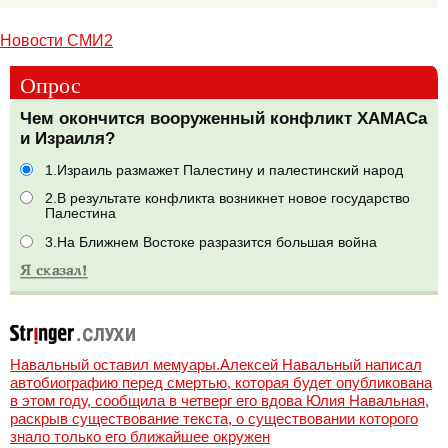
Новости СМИ2
Опрос
Чем окончится вооруженный конфликт ХАМАСа
и Израиля?
1.Израиль размажет Палестину и палестинский народ
2.В результате конфликта возникнет новое государство
Палестина
3.На Ближнем Востоке разразится большая война
Навальный оставил мемуары.Алексей Навальный написал
автобиографию перед смертью, которая будет опубликована
в этом году, сообщила в четверг его вдова Юлия Навальная,
раскрыв существование текста, о существовании которого
знало только его ближайшее окружен