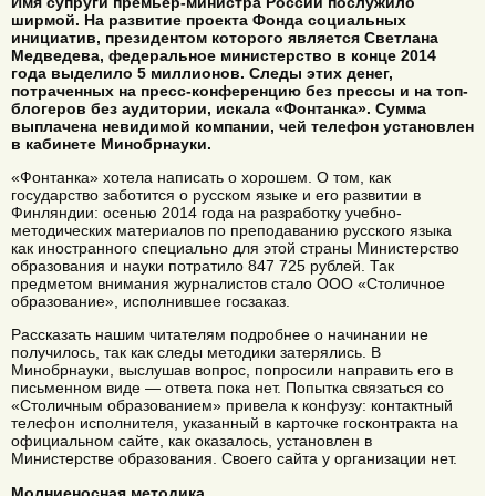
Имя супруги премьер-министра России послужило
ширмой. На развитие проекта Фонда социальных
инициатив, президентом которого является Светлана
Медведева, федеральное министерство в конце 2014
года выделило 5 миллионов. Следы этих денег,
потраченных на пресс-конференцию без прессы и на топ-
блогеров без аудитории, искала «Фонтанка». Сумма
выплачена невидимой компании, чей телефон установлен
в кабинете Минобрнауки.
«Фонтанка» хотела написать о хорошем. О том, как
государство заботится о русском языке и его развитии в
Финляндии: осенью 2014 года на разработку учебно-
методических материалов по преподаванию русского языка
как иностранного специально для этой страны Министерство
образования и науки потратило 847 725 рублей. Так
предметом внимания журналистов стало ООО «Столичное
образование», исполнившее госзаказ.
Рассказать нашим читателям подробнее о начинании не
получилось, так как следы методики затерялись. В
Минобрнауки, выслушав вопрос, попросили направить его в
письменном виде — ответа пока нет. Попытка связаться со
«Столичным образованием» привела к конфузу: контактный
телефон исполнителя, указанный в карточке госконтракта на
официальном сайте, как оказалось, установлен в
Министерстве образования. Своего сайта у организации нет.
Молниеносная методика