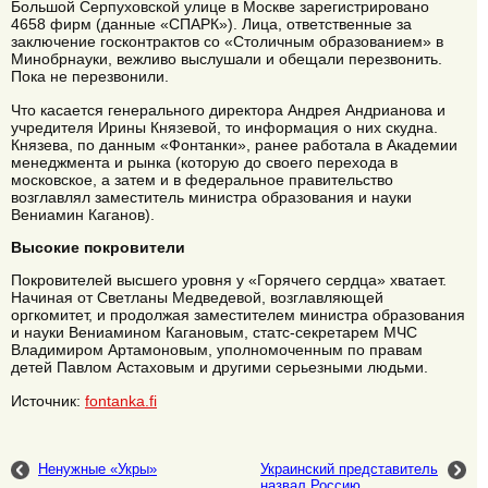
Большой Серпуховской улице в Москве зарегистрировано
4658 фирм (данные «СПАРК»). Лица, ответственные за
заключение госконтрактов со «Столичным образованием» в
Минобрнауки, вежливо выслушали и обещали перезвонить.
Пока не перезвонили.
Что касается генерального директора Андрея Андрианова и
учредителя Ирины Князевой, то информация о них скудна.
Князева, по данным «Фонтанки», ранее работала в Академии
менеджмента и рынка (которую до своего перехода в
московское, а затем и в федеральное правительство
возглавлял заместитель министра образования и науки
Вениамин Каганов).
Высокие покровители
Покровителей высшего уровня у «Горячего сердца» хватает.
Начиная от Светланы Медведевой, возглавляющей
оргкомитет, и продолжая заместителем министра образования
и науки Вениамином Кагановым, статс-секретарем МЧС
Владимиром Артамоновым, уполномоченным по правам
детей Павлом Астаховым и другими серьезными людьми.
Источник:
fontanka.fi
Ненужные «Укры»
Украинский представитель
назвал Россию