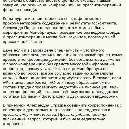
по связям с общественностью фонда Александр Пашкин
заверил, что осенью ни конференций, ни пресс-конференций
фонд не проводил.
Когда журналист поинтересовался, как фонд может
прокомментировать содержание и результаты госконтракта,
Александр Пашкин предположил, что это могло быть
мероприятие Минобрнауки, проведенное без ведома фонда.
А пресс-конференция могла быть закрытая, поэтому о ней
прессе и неизвестно.
Даже если и в самом деле специалисты «Столичного
образования» осуществили дерзкий новаторский проект, сумев
провести конференцию движения без организатора движения
и пресс-конференцию без средств массовой информации,
непонятно, почему у заказчика в лице Минобрнауки не
возникло вопросов: все же согласно заданию журналисты
должны были на мероприятии присутствовать. В случае, если
«Фонтанка» ошибается, «Столичному образованию» не
составит труда опровергнуть недостойные инсинуации, ведь
после конференций, согласно всё тому же контракту, должно
остаться 1,5 тысячи фотографий и двухчасовой видеоролик.
В приемной Александра Страдзе соединить корреспондента с
директором департамента отказались, переадресовав в
пресс-службу министерства. Пресс-служба попросила
письменный запрос, который и был незамедлительно
отправлен.