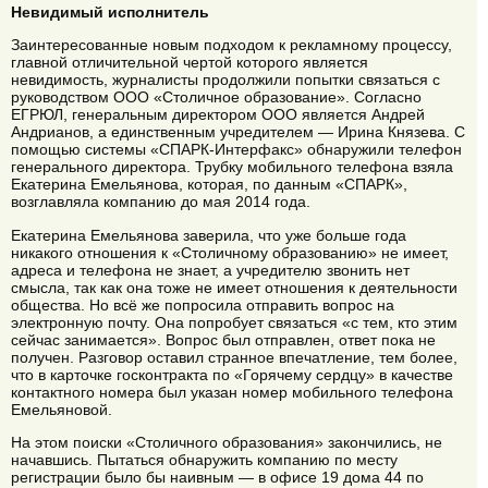
Невидимый исполнитель
Заинтересованные новым подходом к рекламному процессу,
главной отличительной чертой которого является
невидимость, журналисты продолжили попытки связаться с
руководством ООО «Столичное образование». Согласно
ЕГРЮЛ, генеральным директором ООО является Андрей
Андрианов, а единственным учредителем — Ирина Князева. С
помощью системы «СПАРК-Интерфакс» обнаружили телефон
генерального директора. Трубку мобильного телефона взяла
Екатерина Емельянова, которая, по данным «СПАРК»,
возглавляла компанию до мая 2014 года.
Екатерина Емельянова заверила, что уже больше года
никакого отношения к «Столичному образованию» не имеет,
адреса и телефона не знает, а учредителю звонить нет
смысла, так как она тоже не имеет отношения к деятельности
общества. Но всё же попросила отправить вопрос на
электронную почту. Она попробует связаться «с тем, кто этим
сейчас занимается». Вопрос был отправлен, ответ пока не
получен. Разговор оставил странное впечатление, тем более,
что в карточке госконтракта по «Горячему сердцу» в качестве
контактного номера был указан номер мобильного телефона
Емельяновой.
На этом поиски «Столичного образования» закончились, не
начавшись. Пытаться обнаружить компанию по месту
регистрации было бы наивным — в офисе 19 дома 44 по