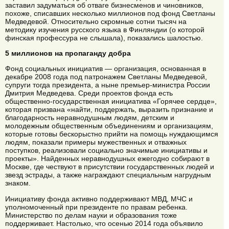
заставил задуматься об отваге бизнесменов и чиновников,
похоже, списавших несколько миллионов под фонд Светланы
Медведевой. Относительно скромные сотни тысяч на
методику изучения русского языка в Финляндии (о которой
финская профессура не слышала), показались шалостью.
5 миллионов на пропаганду добра
Фонд социальных инициатив — организация, основанная в
декабре 2008 года под патронажем Светланы Медведевой,
супруги тогда президента, а ныне премьер-министра России
Дмитрия Медведева. Среди проектов фонда есть
общественно-государственная инициатива «Горячее сердце»,
которая призвана «найти, поддержать, выразить признание и
благодарность неравнодушным людям, детским и
молодежным общественным объединениям и организациям,
которые готовы бескорыстно прийти на помощь нуждающимся
людям, показали примеры мужественных и отважных
поступков, реализовали социально значимые инициативы и
проекты». Найденных неравнодушных ежегодно собирают в
Москве, где чествуют в присутствии государственных людей и
звезд эстрады, а также награждают специальным нагрудным
знаком.
Инициативу фонда активно поддерживают МВД, МЧС и
уполномоченный при президенте по правам ребенка.
Министерство по делам науки и образования тоже
поддерживает. Настолько, что осенью 2014 года объявило