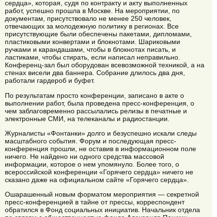
сердца», которая, судя по контракту и акту выполненных
работ, успешно прошла в Москве. На мероприятии, по
документам, присутствовало не менее 250 человек,
отвечающих за молодежную политику в регионах. Все
присутствующие были обеспечены пакетами, дипломами,
пластиковыми конвертами и блокнотами. Шариковыми
ручками и карандашами, чтобы в блокнотах писать, и
ластиками, чтобы стирать, если написал неправильно.
Конференц-зал был оборудован всевозможной техникой, а на
стенах висели два баннера. Собрание длилось два дня,
работали гардероб и буфет.
По результатам просто конференции, записано в акте о
выполнении работ, была проведена пресс-конференция, о
чем заблаговременно рассылались релизы в печатные и
электронные СМИ, на телеканалы и радиостанции.
Журналисты «Фонтанки» долго и безуспешно искали следы
масштабного события. Форум и последующая пресс-
конференция прошли, не оставив в информационном поле
ничего. Не найдено ни одного средства массовой
информации, которое о нем упомянуло. Более того, о
всероссийской конференции «Горячего сердца» ничего не
сказано даже на официальном сайте «Горячего сердца».
Ошарашенный новым форматом мероприятия — секретной
пресс-конференцией в тайне от прессы, корреспондент
обратился в Фонд социальных инициатив. Начальник отдела