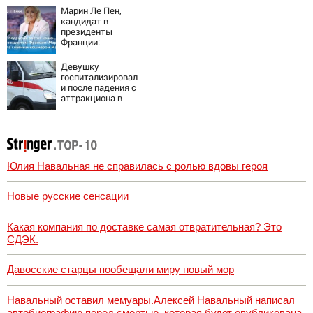
семитысячника
Марин Ле Пен,
кандидат в
президенты
Франции:
биография,
личная жизнь, как
Девушку
относится к
госпитализировал
России и Украине,
и после падения с
прогноз на
аттракциона в
выборы
городском парке
президента
Франции 2027,
последние
новости
Юлия Навальная не справилась с ролью вдовы героя
Новые русские сенсации
Какая компания по доставке самая отвратительная? Это
СДЭК.
Давосские старцы пообещали миру новый мор
Навальный оставил мемуары.Алексей Навальный написал
автобиографию перед смертью, которая будет опубликована