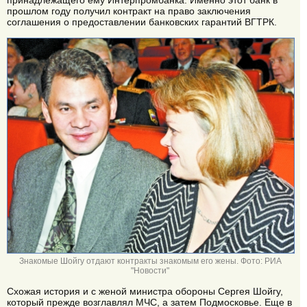
принадлежащего ему Интерпромбанка. Именно этот банк в
прошлом году получил контракт на право заключения
соглашения о предоставлении банковских гарантий ВГТРК.
Знакомые Шойгу отдают контракты знакомым его жены. Фото: РИА
"Новости"
Схожая история и с женой министра обороны Сергея Шойгу,
который прежде возглавлял МЧС, а затем Подмосковье. Еще в