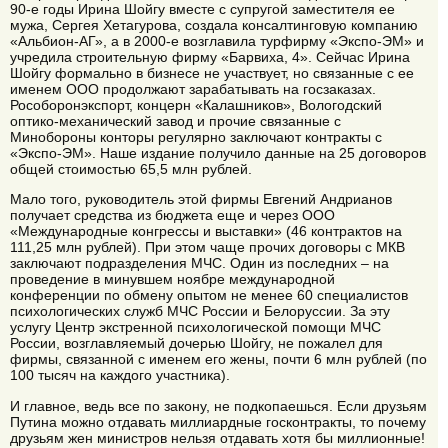
90-е годы Ирина Шойгу вместе с супругой заместителя ее
мужа, Сергея Хетагурова, создала консалтинговую компанию
«Альбион-АГ», а в 2000-е возглавила турфирму «Экспо-ЭМ» и
учредила строительную фирму «Барвиха, 4». Сейчас Ирина
Шойгу формально в бизнесе не участвует, но связанные с ее
именем ООО продолжают зарабатывать на госзаказах.
Рособоронэкспорт, концерн «Калашников», Вологодский
оптико-механический завод и прочие связанные с
Минобороны конторы регулярно заключают контракты с
«Экспо-ЭМ». Наше издание получило данные на 25 договоров
общей стоимостью 65,5 млн рублей.
Мало того, руководитель этой фирмы Евгений Андрианов
получает средства из бюджета еще и через ООО
«Международные конгрессы и выставки» (46 контрактов на
111,25 млн рублей). При этом чаще прочих договоры с МКВ
заключают подразделения МЧС. Один из последних – на
проведение в минувшем ноябре международной
конференции по обмену опытом не менее 60 специалистов
психологических служб МЧС России и Белоруссии. За эту
услугу Центр экстренной психологической помощи МЧС
России, возглавляемый дочерью Шойгу, не пожалел для
фирмы, связанной с именем его жены, почти 6 млн рублей (по
100 тысяч на каждого участника).
И главное, ведь все по закону, не подкопаешься. Если друзьям
Путина можно отдавать миллиардные госконтракты, то почему
друзьям жен министров нельзя отдавать хотя бы миллионные!