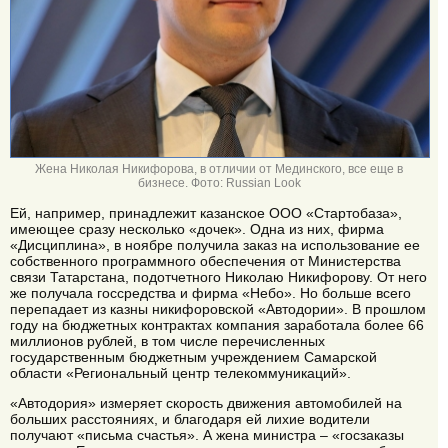
Жена Николая Никифорова, в отличии от Мединского, все еще в
бизнесе. Фото: Russian Look
Ей, например, принадлежит казанское ООО «Стартобаза»,
имеющее сразу несколько «дочек». Одна из них, фирма
«Дисциплина», в ноябре получила заказ на использование ее
собственного программного обеспечения от Министерства
связи Татарстана, подотчетного Николаю Никифорову. От него
же получала госсредства и фирма «Небо». Но больше всего
перепадает из казны никифоровской «Автодории». В прошлом
году на бюджетных контрактах компания заработала более 66
миллионов рублей, в том числе перечисленных
государственным бюджетным учреждением Самарской
области «Региональный центр телекоммуникаций».
«Автодория» измеряет скорость движения автомобилей на
больших расстояниях, и благодаря ей лихие водители
получают «письма счастья». А жена министра – «госзаказы