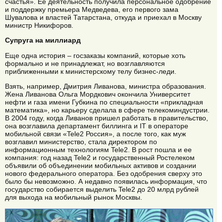
счастья». Ее деятельность получила персональное одобрение
и поддержку премьера Медведева, его первого зама
Шувалова и властей Татарстана, откуда и приехал в Москву
министр Никифоров.
Супруга на миллиард
Еще одна история – госзаказы компаний, которые хоть
формально и не принадлежат, но возглавляются
приближенными к министерскому телу бизнес-леди.
Взять, например, Дмитрия Ливанова, министра образования.
Жена Ливанова Ольга Мордкович окончила Университет
нефти и газа имени Губкина по специальности «прикладная
математика», но карьеру сделала в сфере телекоминдустрии.
В 2004 году, когда Ливанов пришел работать в правительство,
она возглавила департамент биллинга и IT в операторе
мобильной связи «Tele2 Россия», а после того, как муж
возглавил министерство, стала директором по
информационным технологиям Tele2. В рост пошла и ее
компания: год назад Tele2 и государственный Ростелеком
объявили об объединении мобильных активов и создании
нового федерального оператора. Без одобрения сверху это
было бы невозможно. А недавно появилась информация, что
государство собирается выделить Tele2 до 20 млрд рублей
для выхода на мобильный рынок Москвы.