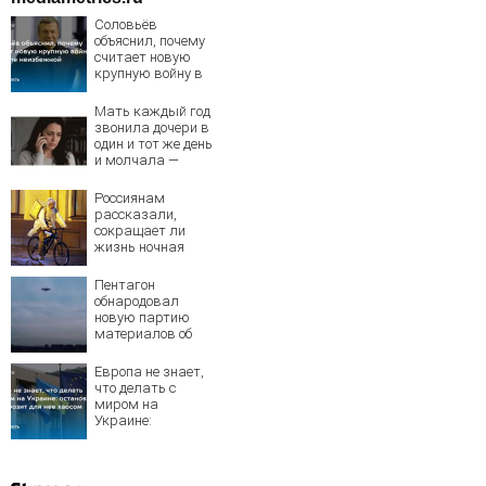
Соловьёв
объяснил, почему
считает новую
крупную войну в
Европе
неизбежной
Мать каждый год
звонила дочери в
один и тот же день
и молчала —
причина
раскрылась
Россиянам
слишком поздно:
рассказали,
история одной
сокращает ли
семьи
жизнь ночная
работа
Пентагон
обнародовал
новую партию
материалов об
НЛО - Новости на
Вести.ru
Европа не знает,
что делать с
миром на
Украине:
остановка боев
грозит для нее
хаосом