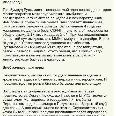
миллиарды.
Так, Зумруд Рустамова – независимый член совета директоров
Магнитогорского металлургического комбината и
председатель его комитета по кадрам и вознаграждениям.
Чем больше прибыль комбината, тем соответственно и ее
личное вознаграждение больше. За последние 4 года эта
компания, по данным базы СКРИН, получила 84 госзаказа на
общую сумму 1,17 миллиарда рублей. Причем подавляющая
часть этой суммы досталась ММК в минувшем декабре. Всего
за два дня Уралвагонзавод подписал с комбинатом
Рустамовой как минимум 69 контрактов на поставку стали,
балок и рельсов. Видимо, кто-то решил, что в кризис надо
помогать деньгами не только экономике в целом, но и
министерскому бизнесу в частности.
Внебрачные партнеры
Неудивительно, что какие-то государственные тендерные
крохи перепадают и бизнес-партнерам министерских жен. И
неважно, идет ли речь о бизнесе бывшем или настоящем.
Вот супруга вице-премьера и руководителя аппарата
правительства Сергея Приходько Наталья в ЕГРЮЛ значится
создателем Мытищинского городского яхт-клуба на
Пироговском водохранилище в Подмосковье. Закрытый клуб
для своих. А для своих ничего не жалко. Соучредитель яхт-
клуба Виталий Жогин попутно возглавляет совет директоров