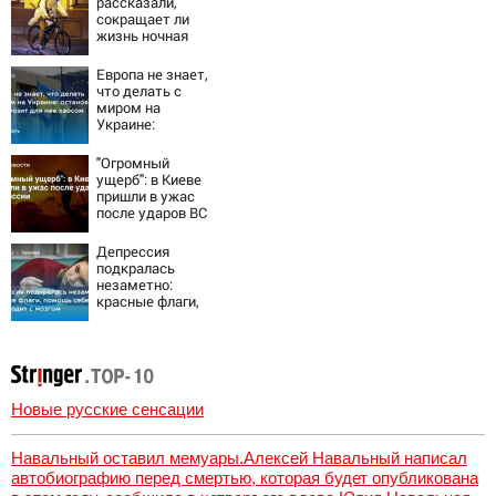
рассказали,
сокращает ли
жизнь ночная
работа
Европа не знает,
что делать с
миром на
Украине:
остановка боев
грозит для нее
"Огромный
хаосом
ущерб": в Киеве
пришли в ужас
после ударов ВС
России
Депрессия
подкралась
незаметно:
красные флаги,
помощь себе и
что происходит с
мозгом
Новые русские сенсации
Навальный оставил мемуары.Алексей Навальный написал
автобиографию перед смертью, которая будет опубликована