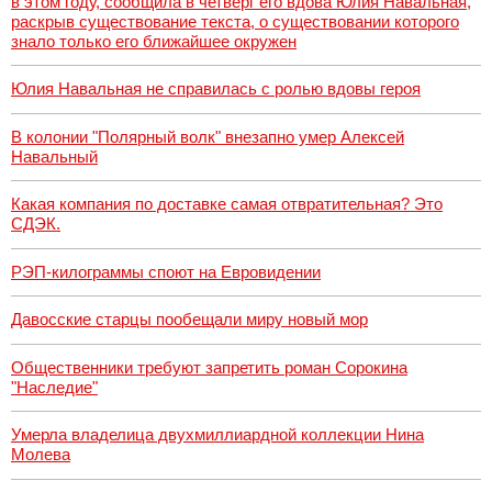
в этом году, сообщила в четверг его вдова Юлия Навальная,
раскрыв существование текста, о существовании которого
знало только его ближайшее окружен
Юлия Навальная не справилась с ролью вдовы героя
В колонии "Полярный волк" внезапно умер Алексей
Навальный
Какая компания по доставке самая отвратительная? Это
СДЭК.
РЭП-килограммы споют на Евровидении
Давосские старцы пообещали миру новый мор
Общественники требуют запретить роман Сорокина
"Наследие"
Умерла владелица двухмиллиардной коллекции Нина
Молева