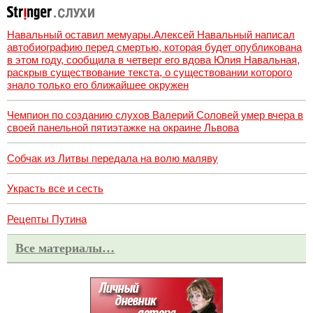
Навальный оставил мемуары.Алексей Навальный написал
автобиографию перед смертью, которая будет опубликована
в этом году, сообщила в четверг его вдова Юлия Навальная,
раскрыв существование текста, о существовании которого
знало только его ближайшее окружен
Чемпион по созданию слухов Валерий Соловей умер вчера в
своей панельной пятиэтажке на окраине Львова
Собчак из Литвы передала на волю маляву
Украсть все и сесть
Рецепты Путина
Все материалы…