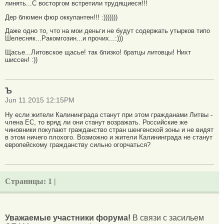
линять...С восторгом встретили трудящиеся!!!
Дер блюмен фюр оккупантен!!! :)))))))
Даже одно то, что на мои деньги не будут содержать утырков типо
Шелесняк...Ракомгозин...и прочих...:)))
Щасье...Литовское щасье! так близко! братцы литовцы! Нихт
шиссен! :))
Ъ
Jun 11 2015 12:15PM
Ну если жители Калининграда станут при этом гражданами Литвы -
члена ЕС, то вряд ли они станут возражать. Российские же
чиновники покупают гражданство стран шенгенской зоны и не видят
в этом ничего плохого. Возможно и жители Калининграда не станут
европейскому гражданству сильно огорчаться?
Страницы:
1 |
Уважаемые участники форума!
В связи с засильем