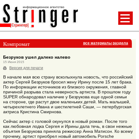
Компромат
все материалы раздела
Безруков ушел далеко налево
15 Июня 2015
Версия для печати
В начале мая всю страну всколыхнула новость, что российский
актер Сергей Безруков бросил жену Ирину после 15 лет брака.
По информации источников из близкого окружения, главной
причиной разрыва стала неверность артиста. В прошлом году
SUPER обнародовал наличие у Безрукова еще одной семьи
на стороне, где растут двое маленьких детей. Мать малышей,
четырехлетнего Ивана и шестилетней Саши, — петербургская
актриса Кристина Смирнова.
Сейчас актер с головой окунулся в новый роман. После того
как любовная лодка Сергея и Ирины дала течь, в свои нежные
объятия Безрукова приняла режиссер Анна Матисон. Ко всему
прочему, артист приобрел новый автомобиль Porsche