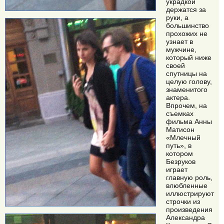
украдкой
держатся за
руки, а
большинство
прохожих не
узнает в
мужчине,
который ниже
своей
спутницы на
целую голову,
знаменитого
актера.
Впрочем, на
съемках
фильма Анны
Матисон
«Млечный
путь», в
котором
Безруков
играет
главную роль,
влюбленные
иллюстрируют
строчки из
произведения
Александра