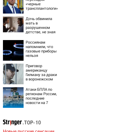
«черные
трансплантологи»
извлекали у еще
живых пациентов
Дочь обвинила
мать в
разрушенном
детстве, не зная
всей правды о
своём отце -
Россиянам
история одной
напомнили, что
семьи
газовые приборы
нельзя
ремонтировать
самостоятельно
Приговор
американцу
Гилману за драки
в воронежском
СИЗО
потребовали
Атаки БПЛА по
ужесточить -
регионам России,
Новости на
последние
Вести.ru
новости на 7
августа 2026:
последствия,
атаки на склады
Wildberries,
состояние
пострадавших
Новые русские сенсации