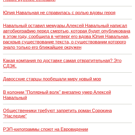
Юлия Навальная не справилась с ролью вдовы героя
Навальный оставил мемуары.Алексей Навальный написал
автобиографию перед смертью, которая будет опубликована
в этом году, сообщила в четверг его вдова Юлия Навальная,
раскрыв существование текста, о существовании которого
знало только его ближайшее окружен
Какая компания по доставке самая отвратительная? Это
СДЭК.
Давосские старцы пообещали миру новый мор
В колонии "Полярный волк" внезапно умер Алексей
Навальный
Общественники требуют запретить роман Сорокина
"Наследие"
РЭП-килограммы споют на Евровидении