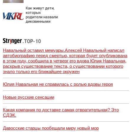
лучника» против
России
Как живут дети,
которых
родители назвали
диковинными
именами?
Навальный оставил мемуары.Алексей Навальный написал
автобиографию перед смертью, которая будет опубликована
в этом году, сообщила в четверг его вдова Юлия Навальная,
раскрыв существование текста, о существовании которого
знало только его ближайшее окружен
Юлия Навальная не справилась с ролью вдовы героя
Новые русские сенсации
Какая компания по доставке самая отвратительная? Это
СДЭК.
Давосские старцы пообещали миру новый мор