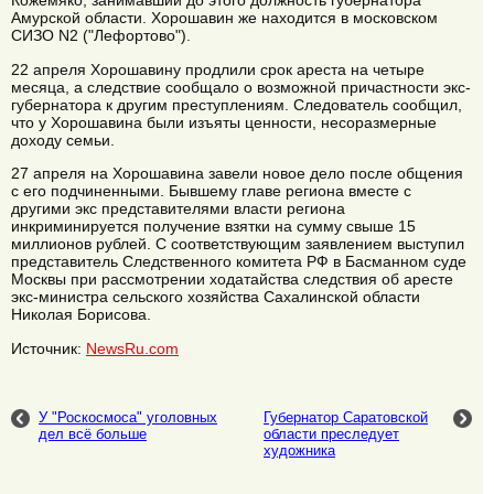
Кожемяко, занимавший до этого должность губернатора
Амурской области. Хорошавин же находится в московском
СИЗО N2 ("Лефортово").
22 апреля Хорошавину продлили срок ареста на четыре
месяца, а следствие сообщало о возможной причастности экс-
губернатора к другим преступлениям. Следователь сообщил,
что у Хорошавина были изъяты ценности, несоразмерные
доходу семьи.
27 апреля на Хорошавина завели новое дело после общения
с его подчиненными. Бывшему главе региона вместе с
другими экс представителями власти региона
инкриминируется получение взятки на сумму свыше 15
миллионов рублей. С соответствующим заявлением выступил
представитель Следственного комитета РФ в Басманном суде
Москвы при рассмотрении ходатайства следствия об аресте
экс-министра сельского хозяйства Сахалинской области
Николая Борисова.
Источник:
NewsRu.com
У "Роскосмоса" уголовных
Губернатор Саратовской
дел всё больше
области преследует
художника