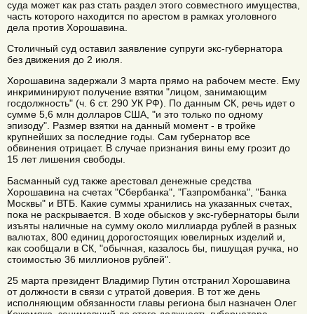
суда может как раз стать раздел этого совместного имущества,
часть которого находится по арестом в рамках уголовного
дела против Хорошавина.
Столичный суд оставил заявление супруги экс-губернатора
без движения до 2 июля.
Хорошавина задержали 3 марта прямо на рабочем месте. Ему
инкриминируют получение взятки "лицом, занимающим
госдолжность" (ч. 6 ст. 290 УК РФ). По данным СК, речь идет о
сумме 5,6 млн долларов США, "и это только по одному
эпизоду". Размер взятки на данный момент - в тройке
крупнейших за последние годы. Сам губернатор все
обвинения отрицает. В случае признания вины ему грозит до
15 лет лишения свободы.
Басманный суд также арестовал денежные средства
Хорошавина на счетах "Сбербанка", "Газпромбанка", "Банка
Москвы" и ВТБ. Какие суммы хранились на указанных счетах,
пока не раскрывается. В ходе обысков у экс-губернаторы были
изъяты наличные на сумму около миллиарда рублей в разных
валютах, 800 единиц дорогостоящих ювелирных изделий и,
как сообщали в СК, "обычная, казалось бы, пишущая ручка, но
стоимостью 36 миллионов рублей".
25 марта президент Владимир Путин отстранил Хорошавина
от должности в связи с утратой доверия. В тот же день
исполняющим обязанности главы региона был назначен Олег