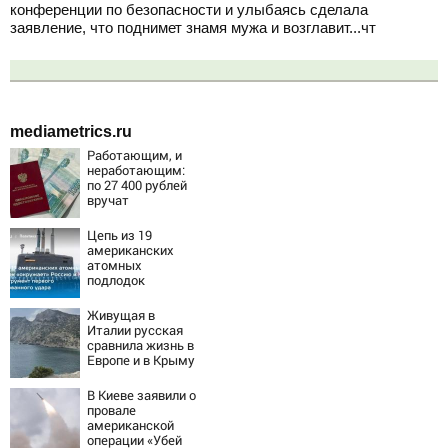
конференции по безопасности и улыбаясь сделала
заявление, что поднимет знамя мужа и возглавит...чт
mediametrics.ru
Работающим, и
неработающим:
по 27 400 рублей
вручат
пенсионерам в
сентябре -
Цепь из 19
PrimaMedia.ru
американских
атомных
подлодок
«окружает»
Россию и Китай:
Живущая в
это инструмент
Италии русская
первого
сравнила жизнь в
массированного
Европе и в Крыму
удара
В Киеве заявили о
провале
американской
операции «Убей