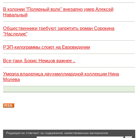
В колонии "Полярный волк" внезапно умер Алексей
Навальный
Общественники требуют запретить роман Сорокина
"Наследие"
РЭП-килограммы споют на Евровидении
Все-таки, Борис Немцов важнее ..
Умерла владелица двухмиллиардной коллекции Нина
Молева
Pедакция не отвечает за содержание заимствованных материалов