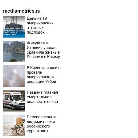
mediametrics.ru
Цепь из 19
американских
атомных
подлодок
«окружает»
Россию и Китай:
Живущая в
это инструмент
Италии русская
первого
сравнила жизнь в
массированного
Европе и в Крыму
удара
В Киеве заявили о
провале
американской
операции «Убей
лучника» против
России
Названа главная
смертельная
опасность секса
Переполненные
людьми пляжи
российского
курортного
города сняли на