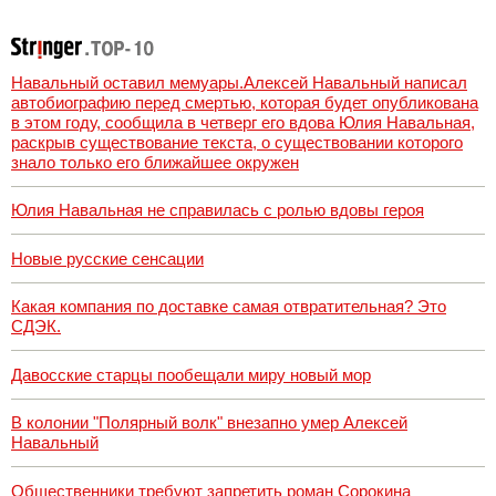
видео
Навальный оставил мемуары.Алексей Навальный написал
автобиографию перед смертью, которая будет опубликована
в этом году, сообщила в четверг его вдова Юлия Навальная,
раскрыв существование текста, о существовании которого
знало только его ближайшее окружен
Юлия Навальная не справилась с ролью вдовы героя
Новые русские сенсации
Какая компания по доставке самая отвратительная? Это
СДЭК.
Давосские старцы пообещали миру новый мор
В колонии "Полярный волк" внезапно умер Алексей
Навальный
Общественники требуют запретить роман Сорокина