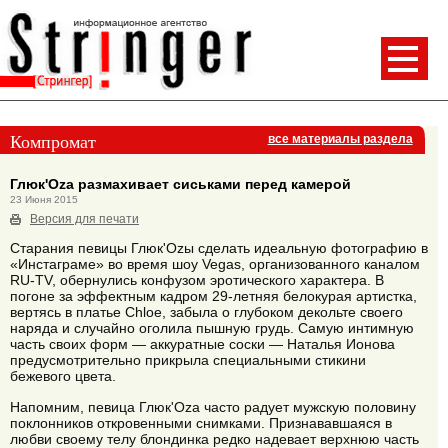
Компромат
все материалы раздела
Глюк'Oza размахивает сиськами перед камерой
23 Июня 2015
Версия для печати
Старания певицы Глюк'Ozы сделать идеальную фотографию в
«Инстаграме» во время шоу Vegas, организованного каналом
RU-TV, обернулись конфузом эротического характера. В
погоне за эффектным кадром 29-летняя белокурая артистка,
вертясь в платье Chloe, забыла о глубоком декольте своего
наряда и случайно оголила пышную грудь. Самую интимную
часть своих форм — аккуратные соски — Наталья Ионова
предусмотрительно прикрыла специальными стикини
бежевого цвета.
Напомним, певица Глюк'Oza часто радует мужскую половину
поклонников откровенными снимками. Признававшаяся в
любви своему телу блондинка редко надевает верхнюю часть