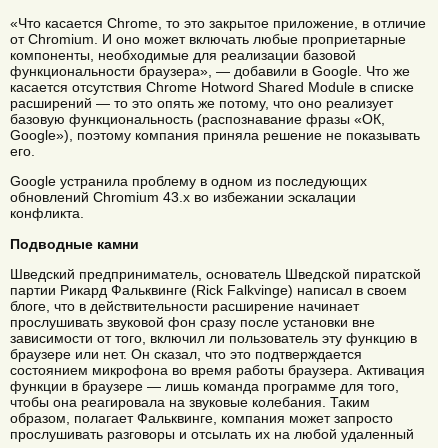
«Что касается Chrome, то это закрытое приложение, в отличие
от Chromium. И оно может включать любые проприетарные
компоненты, необходимые для реализации базовой
функциональности браузера», — добавили в Google. Что же
касается отсутствия Chrome Hotword Shared Module в списке
расширений — то это опять же потому, что оно реализует
базовую функциональность (распознавание фразы «ОК,
Google»), поэтому компания приняла решение не показывать
его.
Google устранила проблему в одном из последующих
обновлений Chromium 43.x во избежании эскалации
конфликта.
Подводные камни
Шведский предприниматель, основатель Шведской пиратской
партии Рикард Фальквинге (Rick Falkvinge) написал в своем
блоге, что в действительности расширение начинает
прослушивать звуковой фон сразу после установки вне
зависимости от того, включил ли пользователь эту функцию в
браузере или нет. Он сказал, что это подтверждается
состоянием микрофона во время работы браузера. Активация
функции в браузере — лишь команда программе для того,
чтобы она реагировала на звуковые колебания. Таким
образом, полагает Фальквинге, компания может запросто
прослушивать разговоры и отсылать их на любой удаленный