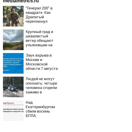
mediametrics.ru
“Генерал 200” в
квадрате. Как
Драпатый
переплюнул
Сырского
Крупный град и
шквалистый
ветер обещают
ульяновцам на
выходные
Звук взрыва в
Москве и
Московской
области 7 августа
2026 года:
Причины,
Людей не могут
источник, откуда
опознать: четыре
был громкий
человека сгорели
хлопок
заживо в
страшном ДТП на
трассе
Над
07/08/2026 –
Екатеринбургом
Новости
сбили восемь
БПЛА:
эвакуированы
800 сотрудников
Wildberries