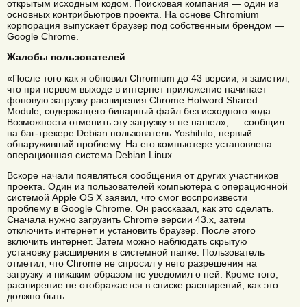
открытым исходным кодом. Поисковая компания — один из
основных контрибьютров проекта. На основе Chromium
корпорация выпускает браузер под собственным брендом —
Google Chrome.
Жалобы пользователей
«После того как я обновил Chromium до 43 версии, я заметил,
что при первом выходе в интернет приложение начинает
фоновую загрузку расширения Chrome Hotword Shared
Module, содержащего бинарный файл без исходного кода.
Возможности отменить эту загрузку я не нашел», — сообщил
на баг-трекере Debian пользователь Yoshihito, первый
обнаруживший проблему. На его компьютере установлена
операционная система Debian Linux.
Вскоре начали появляться сообщения от других участников
проекта. Один из пользователей компьютера с операционной
системой Apple OS X заявил, что смог воспроизвести
проблему в Google Chrome. Он рассказал, как это сделать.
Сначала нужно загрузить Chrome версии 43.x, затем
отключить интернет и установить браузер. После этого
включить интернет. Затем можно наблюдать скрытую
установку расширения в системной папке. Пользователь
отметил, что Chrome не спросил у него разрешения на
загрузку и никаким образом не уведомил о ней. Кроме того,
расширение не отображается в списке расширений, как это
должно быть.