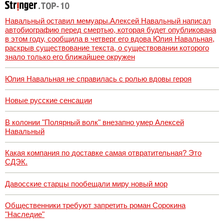
Навальный оставил мемуары.Алексей Навальный написал
автобиографию перед смертью, которая будет опубликована
в этом году, сообщила в четверг его вдова Юлия Навальная,
раскрыв существование текста, о существовании которого
знало только его ближайшее окружен
Юлия Навальная не справилась с ролью вдовы героя
Новые русские сенсации
В колонии "Полярный волк" внезапно умер Алексей
Навальный
Какая компания по доставке самая отвратительная? Это
СДЭК.
Давосские старцы пообещали миру новый мор
Общественники требуют запретить роман Сорокина
"Наследие"