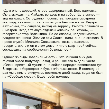
«Дом очень хороший, отреставрированный. Есть парковка.
Окна выходят на Майдан, во двор и на собор. Есть минус —
вид на крышу. Сотрудники посольства, которые смотрели
квартиру, сказали, что это плохо для безопасности. Внутри
автономка, три санузла, выход на террасу. Высота потолков —
5 метров. Вход в тамбур отделен кованой решеткой», —
говорит риелтор Валентина. По ее словам, недвижимостью
владеет женщина. Жил ли там Саакашвили, она не сказала. В
пресс-службе Михаила Саакашвили также отказались
говорить, жил ли он в этом доме, и что с квартирой сейчас,
сославшись на соображения безопасности.
Однако жильцы заверили «Вести», что Михаил в их дом
въехал около полугода назад, и раньше его видели часто.
«Очень приятный мужик, он и сейчас нередко появляется тут.
В кортеже «Мерседес» и бусик «Фольксваген». В последний
раз мы с ним столкнулись несколько дней назад, когда он был
на «Свободе слова». Ведет себя вежливо.