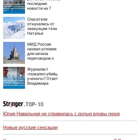
последние
новости на 7
августа 2026:
последствия,
Спасатели
атаки на склады
отказались от
Wildberries,
эвакуации тела
состояние
Натальи
пострадавших
Наговицыной с
семитысячника
МИД России
назвал условие
для начала
переговоров о
мире с Украиной
Журналист
«пожалел убийц
ученого»? Ответ
Владимира
Ворсобина на
отклики
читателей
Юлия Навальная не справилась с ролью вдовы героя
Новые русские сенсации