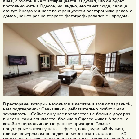
Киев, с охотой в него возвращается. Я думал, что он будет
постоянно жить в Одессе, но, видно, его тянет сюда, сердце
его тут. Иногда ужинает во французском ресторанчике рядом с
домом, как-то раз на террасе фотографировался с народом».
В ресторане, который находится в десятке шагов от парадной,
нам подтвердили: Саакашвили действительно любит к ним
захаживать. «Сейчас он у нас появляется не больше двух раз
в месяц, сами понимаете, больше в Одессе живет. А так он с
какой-то периодичностью раньше приходил. Самые
популярные заказы у него — фреш, вода, куриный бульон,
оливье, вечером очень редко он может взять алкоголь — 50
грамм текилы, как аперитив для аппетита. Когда с охраной, то