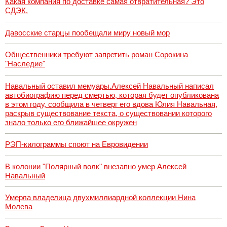
Какая компания по доставке самая отвратительная? Это
СДЭК.
Давосские старцы пообещали миру новый мор
Общественники требуют запретить роман Сорокина
"Наследие"
Навальный оставил мемуары.Алексей Навальный написал
автобиографию перед смертью, которая будет опубликована
в этом году, сообщила в четверг его вдова Юлия Навальная,
раскрыв существование текста, о существовании которого
знало только его ближайшее окружен
РЭП-килограммы споют на Евровидении
В колонии "Полярный волк" внезапно умер Алексей
Навальный
Умерла владелица двухмиллиардной коллекции Нина
Молева