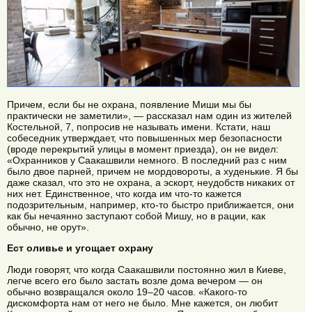
Причем, если бы не охрана, появление Миши мы бы
практически не заметили», — рассказал нам один из жителей
Костельной, 7, попросив не называть имени. Кстати, наш
собеседник утверждает, что повышенных мер безопасности
(вроде перекрытий улицы в момент приезда), он не видел:
«Охранников у Саакашвили немного. В последний раз с ним
было двое парней, причем не мордовороты, а худенькие. Я бы
даже сказал, что это не охрана, а эскорт, неудобств никаких от
них нет. Единственное, что когда им что-то кажется
подозрительным, например, кто-то быстро приближается, они
как бы нечаянно заступают собой Мишу, но в рации, как
обычно, не орут».
Ест оливье и угощает охрану
Люди говорят, что когда Саакашвили постоянно жил в Киеве,
легче всего его было застать возле дома вечером — он
обычно возвращался около 19–20 часов. «Какого-то
дискомфорта нам от него не было. Мне кажется, он любит