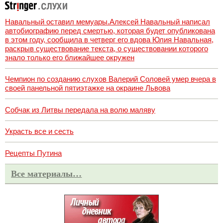
Навальный оставил мемуары.Алексей Навальный написал
автобиографию перед смертью, которая будет опубликована
в этом году, сообщила в четверг его вдова Юлия Навальная,
раскрыв существование текста, о существовании которого
знало только его ближайшее окружен
Чемпион по созданию слухов Валерий Соловей умер вчера в
своей панельной пятиэтажке на окраине Львова
Собчак из Литвы передала на волю маляву
Украсть все и сесть
Рецепты Путина
Все материалы…