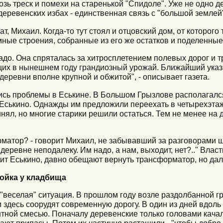
зь треск и помехи на старенькой "Спидоле". Уже не одно 
еревенских избах - единственная связь с "большой землей"
, Михаил. Когда-то тут стоял и отцовский дом, от которого
ые строения, собранные из его же остатков и поделенные
до. Она спряталась за хитросплетением полевых дорог и т
х в нынешнем году грандиозный урожай. Ближайший указа
деревни вполне крупной и обжитой", - описывает газета.
сь проблемы в Еськине. В Большом Грызлове располагался 
 Еськино. Однажды им предложили переехать в четырехэта
нял, но многие старики решили остаться. Тем не менее на 
рматор? - говорит Михаил, не забывавший за разговорами ш
 деревне неподалеку. Им надо, а нам, выходит, нет?.." Влас
дит Еськино, давно обещают вернуть трансформатор, но дал
ройка у кладбища
 "веселая" ситуация. В прошлом году возле раздолбанной 
м здесь соорудят современную дорогу. В один из дней вдол
тной смесью. Поначалу деревенские только головами качали