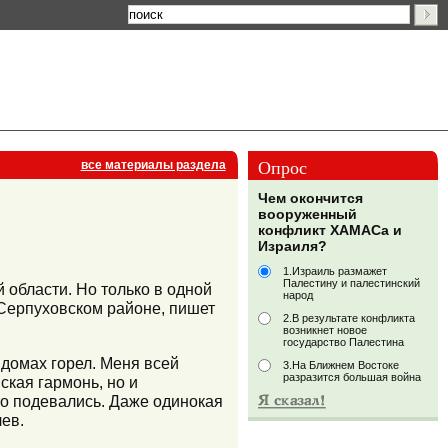
Опрос
все материалы раздела
Чем окончится
вооруженный
конфликт ХАМАСа и
Израиля?
1.Израиль размажет
Палестину и палестинский
 области. Но только в одной
народ
в Серпуховском районе, пишет
2.В результате конфликта
возникнет новое
государство Палестина
 домах горел. Меня всей
3.На Ближнем Востоке
разразится большая война
ская гармонь, но и
-то подевались. Даже одинокая
лев.