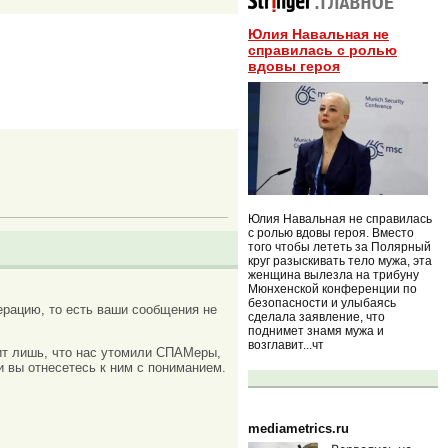
Юлия Навальная не
справилась с ролью
вдовы героя
Юлия Навальная не справилась
с ролью вдовы героя. Вместо
того чтобы лететь за Полярный
круг разыскивать тело мужа, эта
женщина вылезла на трибуну
Мюнхенской конференции по
безопасности и улыбаясь
рацию, то есть ваши сообщения не
сделала заявление, что
поднимет знамя мужа и
возглавит...чт
ачит лишь, что нас утомили СПАМеры,
и вы отнесетесь к ним с пониманием.
mediametrics.ru