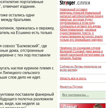
десятилетие портативные
, отмечает издание.
Навальный оставил
мемуары.Алексей Навальный
 тоже остались одни
написал автобиографию перед
 между братьями.
смертью, которая будет
опубликована в этом году,
сообщила в четверг его вдова
ропинок, прижалась к овражку,
Юлия Навальная, раскрыв
тель на Еськино есть только
существование текста, о
существовании которого знало
только его ближайшее окружен
совхоз "Балковский", где
Чемпион по созданию слухов
жные дома, отстроенные
Валерий Соловей умер вчера в
деревне с тех пор поставили
своей панельной пятиэтажке на
окраине Львова
Собчак из Литвы передала на
угать наглое куриное племя с
волю маляву
ти Липицкого сельского
ьше слов дело не идет.
Украсть все и сесть
Рецепты Путина
грунтовки поставили фанерный
Все материалы…
ь будущего полотна разложили
, видя, как неделя за