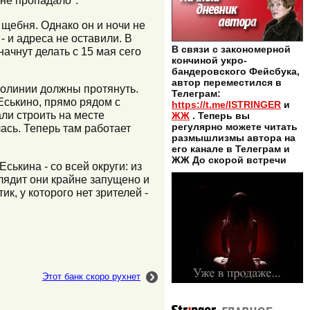
 не пропадало".
 щебня. Однако он и ночи не
- и адреса не оставили. В
В связи с закономерной
ачнут делать с 15 мая сего
кончиной укро-
бандеровского Фейсбука,
автор переместился в
ролинии должны протянуть.
Телеграм:
 Еськино, прямо рядом с
https://t.me/ISTRINGER
и
али строить на месте
ЖЖ
. Теперь вы
регулярно можете читать
ась. Теперь там работает
размышлизмы автора на
его канале в Телеграм и
ЖЖ До скорой встречи
ькина - со всей округи: из
лядит они крайне запущено и
к, у которого нет зрителей -
Этот банк скоро рухнет