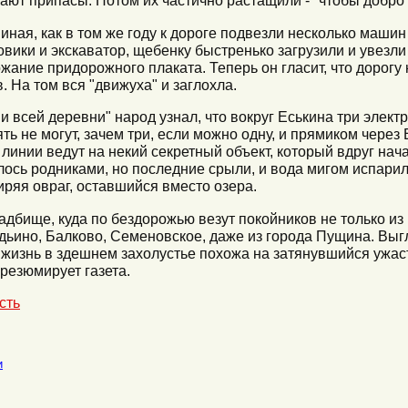
жают припасы. Потом их частично растащили - "чтобы добро
ная, как в том же году к дороге подвезли несколько машин
вики и экскаватор, щебенку быстренько загрузили и увезли 
ние придорожного плаката. Теперь он гласит, что дорогу н
. На том вся "движуха" и заглохла.
 всей деревни" народ узнал, что вокруг Еськина три элект
ять не могут, зачем три, если можно одну, и прямиком через
 линии ведут на некий секретный объект, который вдруг нач
лось родниками, но последние срыли, и вода мигом испарил
иряя овраг, оставшийся вместо озера.
бище, куда по бездорожью везут покойников не только из Ес
ьино, Балково, Семеновское, даже из города Пущина. Выг
 жизнь в здешнем захолустье похожа на затянувшийся ужасти
 резюмирует газета.
сть
и