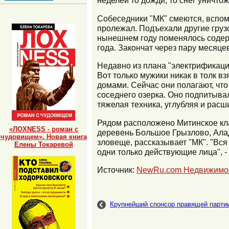
неделей то дожди, то снег уничто
Собеседники "МК" смеются, вспоми
пролежал. Подъехали другие грузо
нынешнем году поменялось содержа
года. Закончат через пару месяцев
Недавно из плана "электрификации
Вот только мужики никак в толк вз
домами. Сейчас они полагают, что
соседнего озерка. Оно подпитыва
тяжелая техника, углубляя и расш
Рядом расположено Митинское клад
«ЛОХNESS - роман с
деревень Большое Грызлово, Алад
чудовищем». Новая книга
зловеще, рассказывает "МК". "Вся
Елены Токаревой
одни только действующие лица", -
Источник:
NewRu.com Недвижимо
Крупнейший спонсор правящей парти