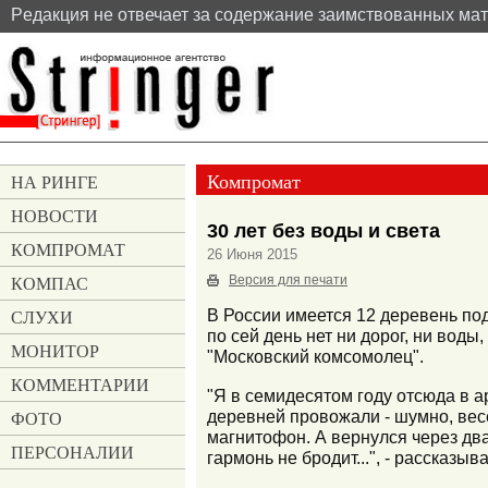
Pедакция не отвечает за содержание заимствованных ма
Компромат
НА РИНГЕ
НОВОСТИ
30 лет без воды и света
КОМПРОМАТ
26 Июня 2015
КОМПАС
Версия для печати
СЛУХИ
В России имеется 12 деревень под
по сей день нет ни дорог, ни вод
МОНИТОР
"Московский комсомолец".
КОММЕНТАРИИ
"Я в семидесятом году отсюда в а
деревней провожали - шумно, весе
ФОТО
магнитофон. А вернулся через два
ПЕРСОНАЛИИ
гармонь не бродит...", - рассказ