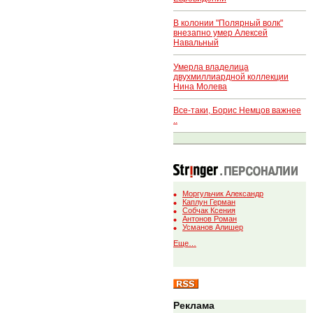
В колонии "Полярный волк"
внезапно умер Алексей
Навальный
Умерла владелица
двухмиллиардной коллекции
Нина Молева
Все-таки, Борис Немцов важнее
..
Моргульчик Александр
Каплун Герман
Собчак Ксения
Антонов Роман
Усманов Алишер
Еще…
Реклама