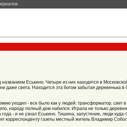
териалов
 названием Еськино. Четыре из них находятся в Московской
ы, ни даже света. Находится эта богом забытая деревенька 
рмию уходил - все было как у людей: трансформатор, свет в
ло, народу полный дом набился. Играла не только деревен
 года - и не узнал Еськино. Тишина, запустение, люди куда
ывает корреспонденту газеты местный житель Владимир Собо