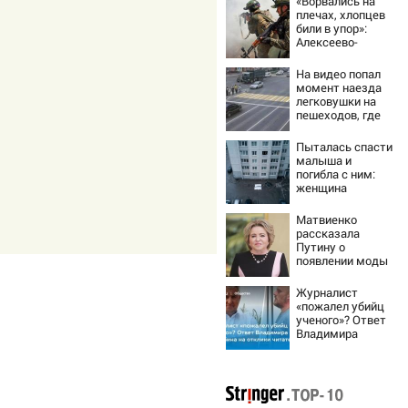
«Ворвались на
плечах, хлопцев
били в упор»:
Алексеево-
Дружковка стала
могильником для
На видео попал
«птах Мадьяра»
момент наезда
легковушки на
пешеходов, где
пострадали
минимум восемь
Пыталась спасти
человек
малыша и
06/08/2026 –
погибла с ним:
Новости
женщина
разбилась
насмерть на
Матвиенко
глазах у детей
рассказала
06/08/2026 –
Путину о
Новости
появлении моды
на семью и детей
у российских
Журналист
студентов
«пожалел убийц
ученого»? Ответ
Владимира
Ворсобина на
отклики
читателей