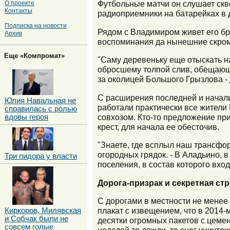
Футбольные матчи он слушает скво
О проекте
Контакты
радиоприемники на батарейках в д
Подписка на новости
Рядом с Владимиром живет его брат
Архив
воспоминания да нынешние скромн
Еще «Компромат»
"Саму деревеньку еще отыскать на
обросшему толпой слив, обещающи
за околицей Большого Грызлова - 
С расширения последней и начали
Юлия Навальная не
работали практически все жители
справилась с ролью
совхозом. Кто-то предложение при
вдовы героя
крест, для начала ее обесточив.
"Знаете, где всплыл наш трансфо
огородных грядок. - В Аладьино, в
Три пидора у власти
поселения, в состав которого вхо
Дорога-призрак и секретная ст
С дорогами в местности не менее
плакат с извещением, что в 2014-
Киркоров, Милявская
и Собчак были не
десятки огромных пакетов с цемен
совсем голые