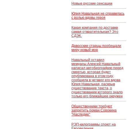
Новые русские сенсации
Юлия Навальная не справилась
с ролью вдовы героя
Какая компания по доставке
самая отвратительная? Это
СДЭК.
Давосские старцы пообещали
миру новый мор
Навальный оставил
мемуары.Алексей Навальный
написал автобиографию перед
смертью, которая будет
опубликована в этом году,
сообщила в четверг его вдова
Юлия Навальная, раскрыв
существование текста, о
существовании которого знало
только его ближайшее окружен
Общественники требуют
запретить роман Сорокина
"Наследие"
РЭП-килограммы споют на
Евровидении