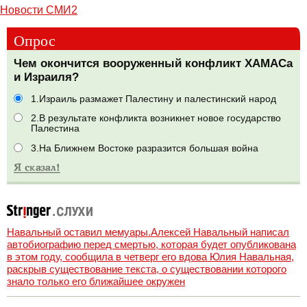
Новости СМИ2
Опрос
Чем окончится вооруженный конфликт ХАМАСа
и Израиля?
1.Израиль размажет Палестину и палестинский народ
2.В результате конфликта возникнет новое государство
Палестина
3.На Ближнем Востоке разразится большая война
Навальный оставил мемуары.Алексей Навальный написал
автобиографию перед смертью, которая будет опубликована
в этом году, сообщила в четверг его вдова Юлия Навальная,
раскрыв существование текста, о существовании которого
знало только его ближайшее окружен