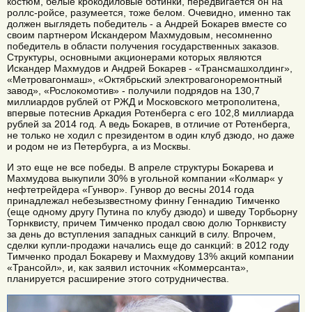
костюм, белые крокодиловые ботинки, передвигается он на
роллс-ройсе, разумеется, тоже белом. Очевидно, именно так
должен выглядеть победитель - а Андрей Бокарев вместе со
своим партнером Искандером Махмудовым, несомненно
победитель в области получения государственных заказов.
Структуры, основными акционерами которых являются
Искандер Махмудов и Андрей Бокарев - «Трансмашхолдинг»,
«Метровагонмаш», «Октябрьский электровагоноремонтный
завод», «Рослокомотив» - получили подрядов на 130,7
миллиардов рублей от РЖД и Московского метрополитена,
впервые потеснив Аркадия Ротенберга с его 102,8 миллиарда
рублей за 2014 год. А ведь Бокарев, в отличие от Ротенберга,
не только не ходил с президентом в один клуб дзюдо, но даже
и родом не из Петербурга, а из Москвы.
И это еще не все победы. В апреле структуры Бокарева и
Махмудова выкупили 30% в угольной компании «Колмар« у
нефтетрейдера «Гунвор». Гунвор до весны 2014 года
принадлежал небезызвестному финну Геннадию Тимченко
(еще одному другу Путина по клубу дзюдо) и шведу Торбьорну
Торнквисту, причем Тимченко продал свою долю Торнквисту
за день до вступления западных санкций в силу. Впрочем,
сделки купли-продажи начались еще до санкций: в 2012 году
Тимченко продал Бокареву и Махмудову 13% акций компании
«Трансойл», и, как заявил источник «Коммерсанта»,
планируется расширение этого сотрудничества.