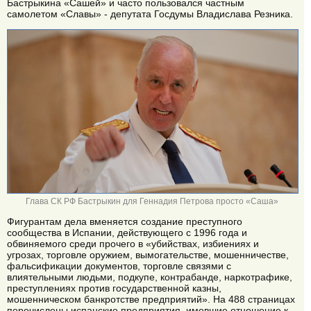
Бастрыкина «Сашей» и часто пользовался частным
самолетом «Славы» - депутата Госдумы Владислава Резника.
Глава СК РФ Бастрыкин для Геннадия Петрова просто «Саша»
Фигурантам дела вменяется создание преступного
сообщества в Испании, действующего с 1996 года и
обвиняемого среди прочего в «убийствах, избиениях и
угрозах, торговле оружием, вымогательстве, мошенничестве,
фальсификации документов, торговле связями с
влиятельными людьми, подкупе, контрабанде, наркотрафике,
преступлениях против государственной казны,
мошенническом банкротстве предприятий». На 488 страницах
перечислены испанские предприятия, имевшие отношение к