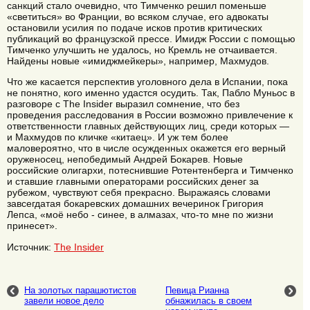
санкций стало очевидно, что Тимченко решил поменьше
«светиться» во Франции, во всяком случае, его адвокаты
остановили усилия по подаче исков против критических
публикаций во французской прессе. Имидж России с помощью
Тимченко улучшить не удалось, но Кремль не отчаивается.
Найдены новые «имиджмейкеры», например, Махмудов.
Что же касается перспектив уголовного дела в Испании, пока
не понятно, кого именно удастся осудить. Так, Пабло Муньос в
разговоре с The Insider выразил сомнение, что без
проведения расследования в России возможно привлечение к
ответственности главных действующих лиц, среди которых —
и Махмудов по кличке «китаец». И уж тем более
маловероятно, что в числе осужденных окажется его верный
оруженосец, непобедимый Андрей Бокарев. Новые
российские олигархи, потеснившие Ротентенберга и Тимченко
и ставшие главными операторами российских денег за
рубежом, чувствуют себя прекрасно. Выражаясь словами
завсегдатая бокаревских домашних вечеринок Григория
Лепса, «моё небо - синее, в алмазах, что-то мне по жизни
принесет».
Источник:
The Insider
На золотых парашютистов
Певица Рианна
завели новое дело
обнажилась в своем