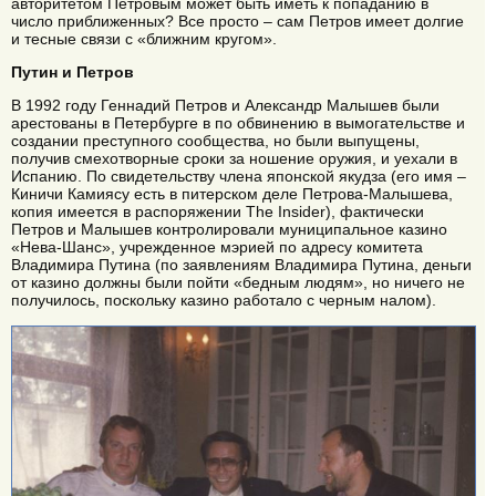
авторитетом Петровым может быть иметь к попаданию в
число приближенных? Все просто – сам Петров имеет долгие
и тесные связи с «ближним кругом».
Путин и Петров
В 1992 году Геннадий Петров и Александр Малышев были
арестованы в Петербурге в по обвинению в вымогательстве и
создании преступного сообщества, но были выпущены,
получив смехотворные сроки за ношение оружия, и уехали в
Испанию. По свидетельству члена японской якудза (его имя –
Киничи Камиясу есть в питерском деле Петрова-Малышева,
копия имеется в распоряжении The Insider), фактически
Петров и Малышев контролировали муниципальное казино
«Нева-Шанс», учрежденное мэрией по адресу комитета
Владимира Путина (по заявлениям Владимира Путина, деньги
от казино должны были пойти «бедным людям», но ничего не
получилось, поскольку казино работало с черным налом).