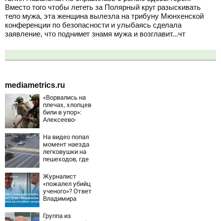
Вместо того чтобы лететь за Полярный круг разыскивать
тело мужа, эта женщина вылезла на трибуну Мюнхенской
конференции по безопасности и улыбаясь сделала
заявление, что поднимет знамя мужа и возглавит...чт
mediametrics.ru
«Ворвались на
плечах, хлопцев
били в упор»:
Алексеево-
Дружковка стала
могильником для
На видео попал
«птах Мадьяра»
момент наезда
легковушки на
пешеходов, где
пострадали
минимум восемь
Журналист
человек
«пожалел убийц
06/08/2026 –
ученого»? Ответ
Новости
Владимира
Ворсобина на
отклики
Группа из
читателей