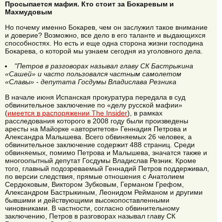
Просыпается мафия. Кто стоит за Бокаревым и
Махмудовым
Но почему именно Бокарев, чем он заслужил такое внимание
и доверие? Возможно, все дело в его таланте и выдающихся
способностях. Но есть и еще одна сторона жизни господина
Бокарева, о которой мы узнаем сегодня из уголовного дела.
"Петров в разговорах называл главу СК Бастрыкина
«Сашей» и часто пользовался частным самолетом
«Славы» - депутата Госдумы Владислава Резника
В начале июня Испанская прокуратура передала в суд
обвинительное заключение по «делу русской мафии»
(
имеется в распоряжении The Insider
), в рамках
расследования которого в 2008 году были произведены
аресты на Майорке «авторитетов» Геннадия Петрова и
Александра Малышева. Всего обвиняемых 26 человек, а
обвинительное заключение содержит 488 страниц. Среди
обвиняемых, помимо Петрова и Малышева, значатся также и
многоопытный депутат Госдумы Владислав Резник. Кроме
того, главный подозреваемый Геннадий Петров поддерживал,
по версии следствия, прямые отношения с Анатолием
Сердюковым, Виктором Зубковым, Германом Грефом,
Александром Бастрыкиным, Леонидом Рейманом и другими
бывшими и действующими высокопоставленными
чиновниками. В частности, согласно обвинительному
заключению, Петров в разговорах называл главу СК