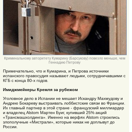
Криминальному авторитету Кумарину (Барсукову) повезло меньше, чем
Геннадию Петрову
Примечательно, что и Кумарина, и Петрова источники
испанского правосудия называют людьми, сотрудничавшими с
КГБ с конца 80-х годов.
Имиджмейкеры Кремля за рубежом
Уголовное дело в Испании не мешает Искандру Махмудову и
Андрею Бокареву выстраивать лоббистские связи во Франции.
Их главный партнер в этой стране - французский миллиардер
и владелец Alstom Мартен Буиг, купивший 25% акций
«Трансмашхолдинга». Именно на верфях Alstom строились
злополучные «Мистрали», которые никак не доплывут до
России.