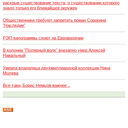
раскрыв существование текста, о существовании которого
знало только его ближайшее окружен
Общественники требуют запретить роман Сорокина
"Наследие"
РЭП-килограммы споют на Евровидении
В колонии "Полярный волк" внезапно умер Алексей
Навальный
Умерла владелица двухмиллиардной коллекции Нина
Молева
Все-таки, Борис Немцов важнее ..