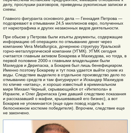
делу, прослушки разговоров, приведены рукописные записки и
схемы.
Главного фигуранта основного дела — Геннадия Петрова —
подозревают в отмывании 24,5 миллионов евро, полученных
от наркотрафика и других незаконных видов деятельности.
При обыске у Петрова были изъяты документы, содержащие
информацию об операциях по отмыванию денег через
компанию Vera Metallurgica, дочернюю структуру Уральской
горно-металлургической компании (УГМК). УГМК сегодня
считается главным активом Бокарева и Махмудова, но тогда, в
первой половине 2000-х главными владельцами были
Махмудов и Дерипаска, а Бокарев был лишь бенефициаром.
Именно поэтому Бокареву и тут пока удается выйти сухим из
воды. Следствие выделило в отдельное производство дело по
отмыванию средств и там фигурируют и Искандер Махмудов
по кличке «китаец», и хорошо известный в криминальном
мире Михаил Черный, скрывающийся от «Интепола» в
Израиле, и Олег Дерипаска (уже давший следствию показания
и рассказавший о мафии, крышевавшей его бизнес), а вот
Бокарев не упоминается (еще один повод ходить в
белоснежном костюме победителя). Впрочем, следствие еще
не закончено.