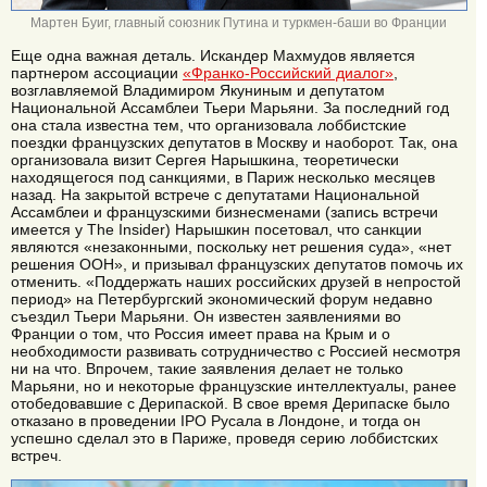
Мартен Буиг, главный союзник Путина и туркмен-баши во Франции
Еще одна важная деталь. Искандер Махмудов является
партнером ассоциации
«Франко-Российский диалог»
,
возглавляемой Владимиром Якуниным и депутатом
Национальной Ассамблеи Тьери Марьяни. За последний год
она стала известна тем, что организовала лоббистские
поездки французских депутатов в Москву и наоборот. Так, она
организовала визит Сергея Нарышкина, теоретически
находящегося под санкциями, в Париж несколько месяцев
назад. На закрытой встрече с депутатами Национальной
Ассамблеи и французскими бизнесменами (запись встречи
имеется у The Insider) Нарышкин посетовал, что санкции
являются «незаконными, поскольку нет решения суда», «нет
решения ООН», и призывал французских депутатов помочь их
отменить. «Поддержать наших российских друзей в непростой
период» на Петербургский экономический форум недавно
съездил Тьери Марьяни. Он известен заявлениями во
Франции о том, что Россия имеет права на Крым и о
необходимости развивать сотрудничество с Россией несмотря
ни на что. Впрочем, такие заявления делает не только
Марьяни, но и некоторые французские интеллектуалы, ранее
отобедовавшие с Дерипаской. В свое время Дерипаске было
отказано в проведении IPO Русала в Лондоне, и тогда он
успешно сделал это в Париже, проведя серию лоббистских
встреч.