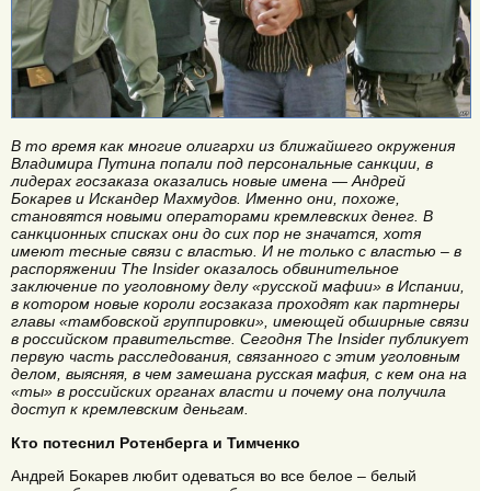
В то время как многие олигархи из ближайшего окружения
Владимира Путина попали под персональные санкции, в
лидерах госзаказа оказались новые имена — Андрей
Бокарев и Искандер Махмудов. Именно они, похоже,
становятся новыми операторами кремлевских денег. В
санкционных списках они до сих пор не значатся, хотя
имеют тесные связи с властью. И не только с властью – в
распоряжении The Insider оказалось обвинительное
заключение по уголовному делу «русской мафии» в Испании,
в котором новые короли госзаказа проходят как партнеры
главы «тамбовской группировки», имеющей обширные связи
в российском правительстве. Сегодня The Insider публикует
первую часть расследования, связанного с этим уголовным
делом, выясняя, в чем замешана русская мафия, с кем она на
«ты» в российских органах власти и почему она получила
доступ к кремлевским деньгам.
Кто потеснил Ротенберга и Тимченко
Андрей Бокарев любит одеваться во все белое – белый