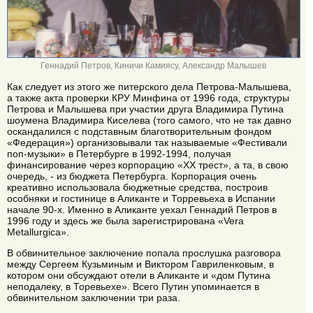
Геннадий Петров, Киничи Камиясу, Александр Малышев
Как следует из этого же питерского дела Петрова-Малышева,
а также акта проверки КРУ Минфина от 1996 года, структуры
Петрова и Малышева при участии друга Владимира Путина
шоумена Владимира Киселева (того самого, что не так давно
оскандалился с подставным благотворительным фондом
«Федерация») организовывали так называемые «Фестивали
поп-музыки» в Петербурге в 1992-1994, получая
финансирование через корпорацию «XX трест», а та, в свою
очередь, - из бюджета Петербурга. Корпорация очень
креативно использовала бюджетные средства, построив
особняки и гостинице в Аликанте и Торревьеха в Испании
начале 90-х. Именно в Аликанте уехал Геннадий Петров в
1996 году и здесь же была зарегистрирована «Vera
Metallurgica».
В обвинительное заключение попала прослушка разговора
между Сергеем Кузьминым и Виктором Гавриленковым, в
котором они обсуждают отели в Аликанте и «дом Путина
неподалеку, в Торевьехе». Всего Путин упоминается в
обвинительном заключении три раза.