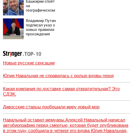
Башкирии споёт
на
географическом
Северном полюсе
Владимир Путин
подписал указ о
новых правилах
прохождения
военной службы
Новые русские сенсации
Юлия Навальная не справилась с ролью вдовы героя
Какая компания по доставке самая отвратительная? Это
СДЭК.
Давосские старцы пообещали миру новый мор
Навальный оставил мемуары.Алексей Навальный написал
автобиографию перед смертью, которая будет опубликована
в этом году, сообщила в четверг его вдова Юлия Навальная,