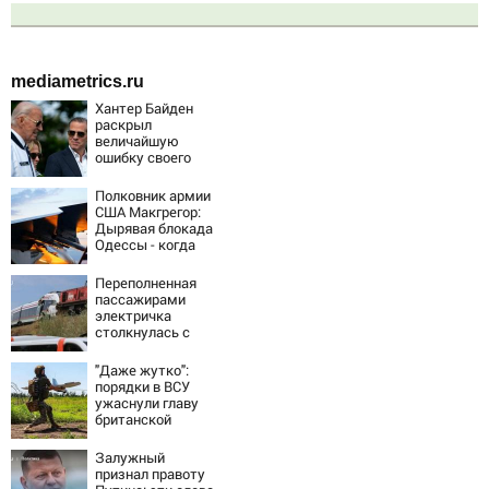
mediametrics.ru
Хантер Байден
раскрыл
величайшую
ошибку своего
отца:
бездействие
Полковник армии
против Трампа
США Макгрегор:
Дырявая блокада
Одессы - когда
же в
командовании
Переполненная
ВМФ России за
пассажирами
это полетят
электричка
головы?
столкнулась с
грузовым
поездом —
"Даже жутко":
десятки человек
порядки в ВСУ
пострадали.
ужаснули главу
Видео с места ЧП
британской
армии
Залужный
признал правоту