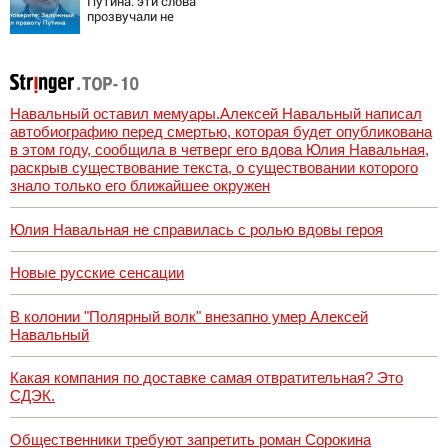
Путина: эти слова
прозвучали не
просто так
Навальный оставил мемуары.Алексей Навальный написал
автобиографию перед смертью, которая будет опубликована
в этом году, сообщила в четверг его вдова Юлия Навальная,
раскрыв существование текста, о существовании которого
знало только его ближайшее окружен
Юлия Навальная не справилась с ролью вдовы героя
Новые русские сенсации
В колонии "Полярный волк" внезапно умер Алексей
Навальный
Какая компания по доставке самая отвратительная? Это
СДЭК.
Общественники требуют запретить роман Сорокина