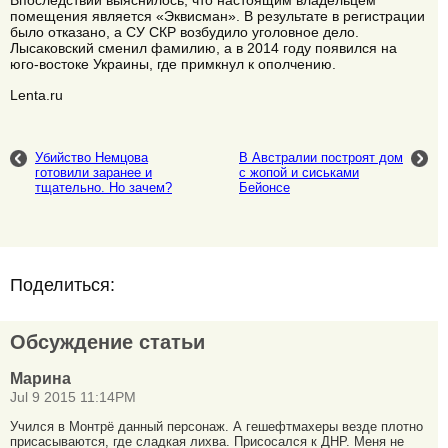
Впоследствии выяснилось, что настоящим владельцем
помещения является «Эквисман». В результате в регистрации
было отказано, а СУ СКР возбудило уголовное дело.
Лысаковский сменил фамилию, а в 2014 году появился на
юго-востоке Украины, где примкнул к ополчению.
Lenta.ru
Убийство Немцова
В Австралии построят дом
готовили заранее и
с жопой и сиськами
тщательно. Но зачем?
Бейонсе
Поделиться:
Обсуждение статьи
Марина
Jul 9 2015 11:14PM
Учился в Монтрё данный персонаж. А гешефтмахеры везде плотно
присасываются, где сладкая лихва. Присосался к ДНР. Меня не