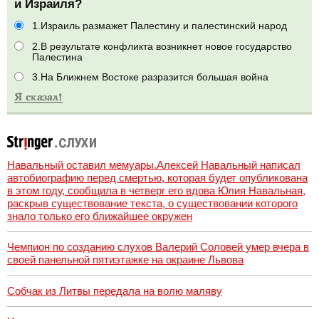
и Израиля?
1.Израиль размажет Палестину и палестинский народ
2.В результате конфликта возникнет новое государство
Палестина
3.На Ближнем Востоке разразится большая война
Навальный оставил мемуары.Алексей Навальный написал
автобиографию перед смертью, которая будет опубликована
в этом году, сообщила в четверг его вдова Юлия Навальная,
раскрыв существование текста, о существовании которого
знало только его ближайшее окружен
Чемпион по созданию слухов Валерий Соловей умер вчера в
своей панельной пятиэтажке на окраине Львова
Собчак из Литвы передала на волю маляву