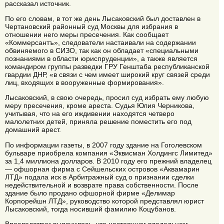
рассказал источник.
По его словам, в тот же день Лысаковский был доставлен в
Чертановский районный суд Москвы для избрания в
отношении него меры пресечения. Как сообщает
«Коммерсантъ», следователи настаивали на содержании
обвиняемого в СИЗО, так как он обладает «специальными
познаниями в области юриспруденции», а также является
командиром группы разведки ГРУ Генштаба республиканской
гвардии ДНР, «в связи с чем имеет широкий круг связей среди
лиц, входящих в вооруженные формирования».
Лысаковский, в свою очередь, просил суд избрать ему любую
меру пресечения, кроме ареста. Судья Юлия Черникова,
учитывая, что на его иждивении находятся четверо
малолетних детей, приняла решение поместить его под
домашний арест.
По информации газеты, в 2007 году здание на Гоголевском
бульваре приобрела компания «Эквисман Холдингс Лимитед»
за 1,4 миллиона долларов. В 2010 году его прежний владелец
— офшорная фирма с Сейшельских островов «Аквамарин
ЛТД» подала иск в Арбитражный суд о признании сделки
недействительной и возврате права собственности. После
здание было продано офшорной фирме «Делимар
Корпорейшн ЛТД», руководство которой представлял юрист
Лысаковский, тогда носивший фамилию Коцубанов.