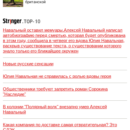
британской
армии
Навальный оставил мемуары.Алексей Навальный написал
автобиографию перед смертью, которая будет опубликована
в этом году, сообщила в четверг его вдова Юлия Навальная,
раскрыв существование текста, о существовании которого
знало только его ближайшее окружен
Новые русские сенсации
Юлия Навальная не справилась с ролью вдовы героя
Общественники требуют запретить роман Сорокина
"Наследие"
В колонии "Полярный волк" внезапно умер Алексей
Навальный
Какая компания по доставке самая отвратительная? Это
СДЭК.