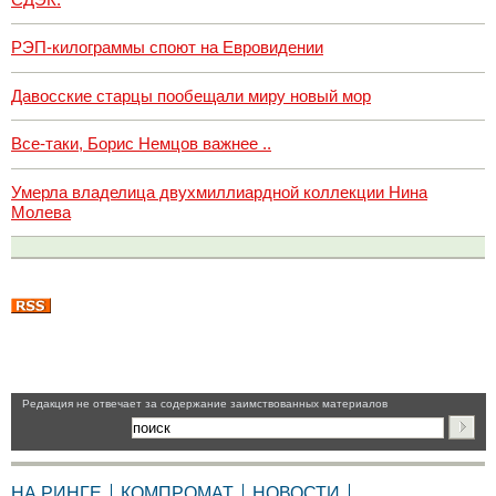
РЭП-килограммы споют на Евровидении
Давосские старцы пообещали миру новый мор
Все-таки, Борис Немцов важнее ..
Умерла владелица двухмиллиардной коллекции Нина
Молева
Pедакция не отвечает за содержание заимствованных материалов
НА РИНГЕ
КОМПРОМАТ
НОВОСТИ