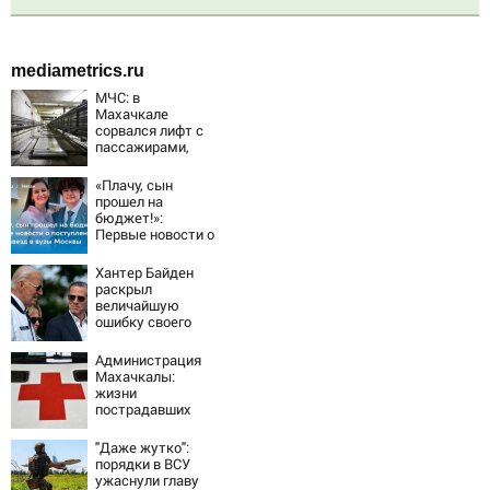
mediametrics.ru
МЧС: в
Махачкале
сорвался лифт с
пассажирами,
пострадали
четыре человека
«Плачу, сын
прошел на
бюджет!»:
Первые новости о
поступлении
детей звезд в
Хантер Байден
вузы Москвы
раскрыл
величайшую
ошибку своего
отца:
бездействие
Администрация
против Трампа
Махачкалы:
жизни
пострадавших
при падении
лифта ничто не
"Даже жутко":
угрожает
порядки в ВСУ
ужаснули главу