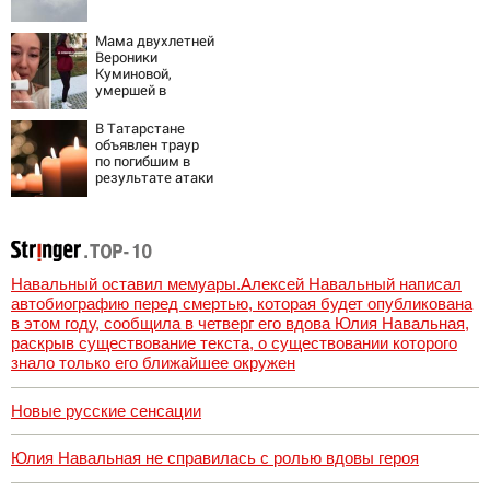
Мама двухлетней
Вероники
Куминовой,
умершей в
больнице,
беременна: семья
В Татарстане
ждет девочку
объявлен траур
по погибшим в
результате атаки
БПЛА на
Нижнекамск
Навальный оставил мемуары.Алексей Навальный написал
автобиографию перед смертью, которая будет опубликована
в этом году, сообщила в четверг его вдова Юлия Навальная,
раскрыв существование текста, о существовании которого
знало только его ближайшее окружен
Новые русские сенсации
Юлия Навальная не справилась с ролью вдовы героя