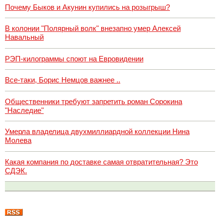
Почему Быков и Акунин купились на розыгрыш?
В колонии "Полярный волк" внезапно умер Алексей
Навальный
РЭП-килограммы споют на Евровидении
Все-таки, Борис Немцов важнее ..
Общественники требуют запретить роман Сорокина
"Наследие"
Умерла владелица двухмиллиардной коллекции Нина
Молева
Какая компания по доставке самая отвратительная? Это
СДЭК.