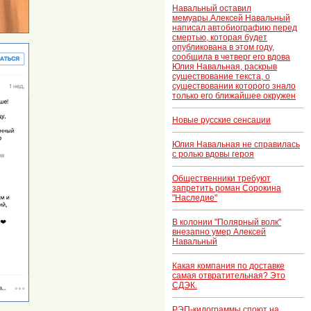
Навальный оставил
мемуары.Алексей Навальный
написал автобиографию перед
смертью, которая будет
опубликована в этом году,
сообщила в четверг его вдова
Юлия Навальная, раскрыв
существование текста, о
существовании которого знало
только его ближайшее окружен
Новые русские сенсации
Юлия Навальная не справилась
с ролью вдовы героя
Общественники требуют
запретить роман Сорокина
"Наследие"
В колонии "Полярный волк"
внезапно умер Алексей
Навальный
Какая компания по доставке
самая отвратительная? Это
СДЭК.
РЭП-килограммы споют на