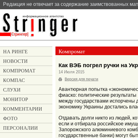
Pедакция не отвечает за содержание заимствованных ма
Компромат
НА РИНГЕ
НОВОСТИ
Как ВЭБ погрел ручки на Ук
КОМПРОМАТ
14 Июля 2015
КОМПАС
Версия для печати
СЛУХИ
Авантюрная попытка «экономическ
фиаско: политические результаты
МОНИТОР
между государствами испорчены д
экономику Украины достались вла
КОММЕНТАРИИ
Отдавать долги никто из людей, к
ФОТО
если и отбирала российское имущ
ПЕРСОНАЛИИ
Запорожского алюминиевого комби
государственные банки) могут бы