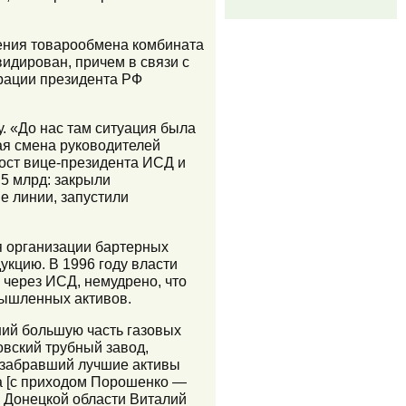
ения товарообмена комбината
видирован, причем в связи с
рации президента РФ
. «До нас там ситуация была
тая смена руководителей
пост вице-президента ИСД и
5 млрд: закрыли
е линии, запустили
я организации бартерных
кцию. В 1996 году власти
через ИСД, немудрено, что
мышленных активов.
ший большую часть газовых
овский трубный завод,
, забравший лучшие активы
а [с приходом Порошенко —
а Донецкой области Виталий