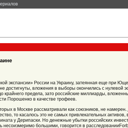
териалов
раине
ой экспансии» России на Украину, затеянная еще при Юще
 не достигнуты, вложения в выборы окончились с нулевой
о крайнего предела, зато российские миллиарды, вложенны
сти Порошенко в качестве трофеев.
оторых в Москве рассматривали как союзников, не намерен. 
ество, то касалось это не самых привлекательных активов,
ната у Дерипаски. Но денежные убытки российских инвест
ть несоизмеримо большими, говорится в расследованииForb