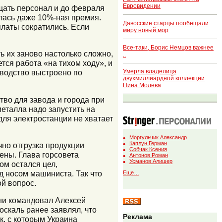
Евровидении
ащать персонал и до февраля
алась даже 10%-ная премия.
Давосские старцы пообещали
латы сократились. Если
миру новый мор
Все-таки, Борис Немцов важнее
ь их заново настолько сложно,
..
ся работа «на тихом ходу», и
зводство выстроено по
Умерла владелица
двухмиллиардной коллекции
Нина Молева
тво для завода и города при
еталла надо запустить на
для электростанции не хватает
Моргульчик Александр
Каплун Герман
но отгрузка продукции
Собчак Ксения
ены. Глава горсовета
Антонов Роман
Усманов Алишер
ом остался цел,
д носом машиниста. Так что
Еще…
й вопрос.
ени командовал Алексей
оскаль ранее заявлял, что
Реклама
к, с которым Украина