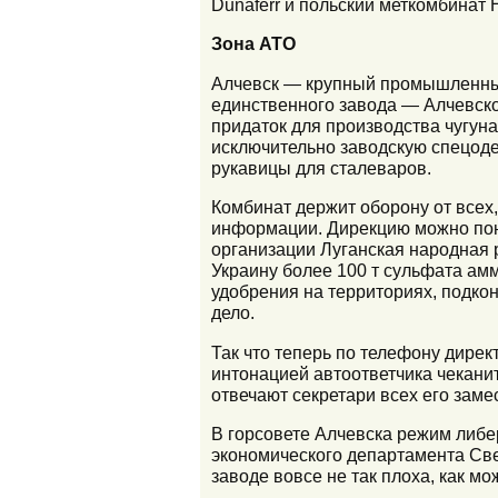
Dunaferr и польский меткомбинат 
Зона АТО
Алчевск — крупный промышленный 
единственного завода — Алчевско
придаток для производства чугун
исключительно заводскую спецоде
рукавицы для сталеваров.
Комбинат держит оборону от всех,
информации. Дирекцию можно пон
организации Луганская народная 
Украину более 100 т сульфата ам
удобрения на территориях, подко
дело.
Так что теперь по телефону дирек
интонацией автоответчика чеканит
отвечают секретари всех его заме
В горсовете Алчевска режим либе
экономического департамента Све
заводе вовсе не так плоха, как м