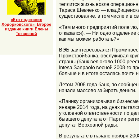
теплится жизнь возле операционн
Тараса Шевченко — кладбищенска
существование, в том числе и в с
«Кто подставил
Ходорковского». Второе
«Там много предприятий полегло
издание книги Елены
отказался). — Ни одно отделение 
Токаревой
как мы можем работать?»
ВЭБ заинтересовался Проминвестб
Промстройбанка, обслуживал кру
страны (банк вел около 1000 реес
Intesa Sanpaolo весной 2008-го п
больше и в итоге осталась почти н
Летом 2008 года банк, по cообщен
начали массово забирать деньги.
«Панику организовывал бизнесмен
январе 2014 года, на днях пытался
уголовной ответственности по де
бывшего депутата от Партии реги
депутат Верховной рады.
В результате в начале ноября 20