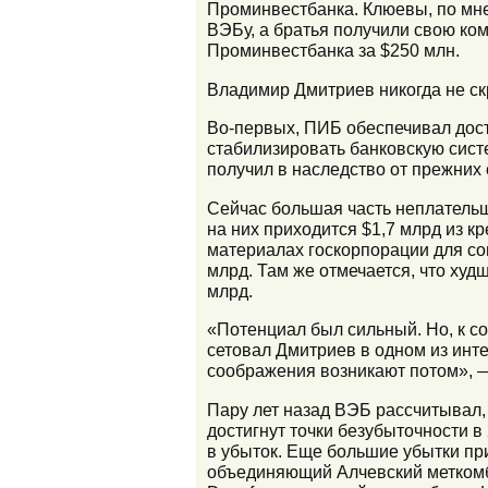
Проминвестбанка. Клюевы, по мнен
ВЭБу, а братья получили свою ко
Проминвестбанка за $250 млн.
Владимир Дмитриев никогда не ск
Во-первых, ПИБ обеспечивал дос
стабилизировать банковскую сист
получил в наследство от прежних
Сейчас большая часть неплательщ
на них приходится $1,7 млрд из 
материалах госкорпорации для сов
млрд. Там же отмечается, что худ
млрд.
«Потенциал был сильный. Но, к с
сетовал Дмитриев в одном из инте
соображения возникают потом», —
Пару лет назад ВЭБ рассчитывал,
достигнут точки безубыточности в
в убыток. Еще большие убытки пр
объединяющий Алчевский меткомби