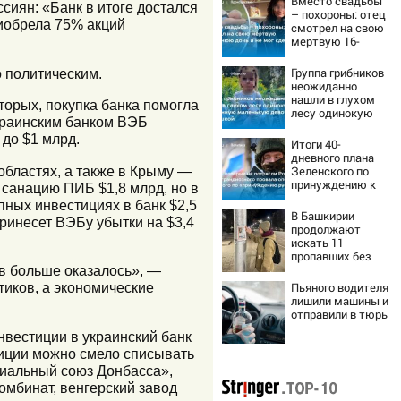
Вместо свадьбы
сиян: «Банк в итоге достался
– похороны: отец
риобрела 75% акций
смотрел на свою
мертвую 16-
летнюю дочь и не
мог сдержать
Группа грибников
 политическим.
слезы
неожиданно
нашли в глухом
орых, покупка банка помогла
лесу одинокую
украинским банком ВЭБ
испуганную
до $1 млрд.
маленькую
Итоги 40-
девочку с
дневного плана
игрушкой
областях, а также в Крыму —
Зеленского по
принуждению к
 санацию ПИБ $1,8 млрд, но в
миру: как
пных инвестициях в банк $2,5
ответила Россия,
В Башкирии
принесет ВЭБу убытки на $3,4
полный разбор
продолжают
провала операции
искать 11
Украины от
пропавших без
военкора Коца
вести
ов больше оказалось», —
тиков, а экономические
Пьяного водителя
лишили машины и
отправили в тюрь
нвестиции в украинский банк
стиции можно смело списывать
риальный союз Донбасса»,
омбинат, венгерский завод