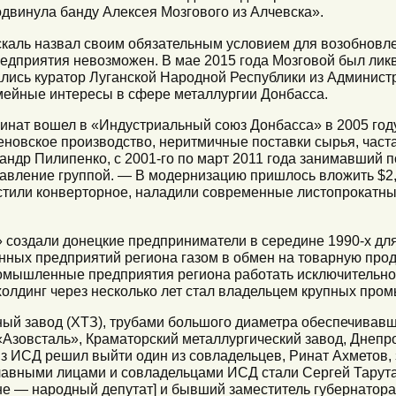
одвинула банду Алексея Мозгового из Алчевска».
каль назвал своим обязательным условием для возобновл
предприятия невозможен. В мае 2015 года Мозговой был лик
лись куратор Луганской Народной Республики из Админист
мейные интересы в сфере металлургии Донбасса.
инат вошел в «Индустриальный союз Донбасса» в 2005 году
теновское производство, неритмичные поставки сырья, час
андр Пилипенко, с 2001-го по март 2011 года занимавший 
авление группой. — В модернизацию пришлось вложить $2,
стили конверторное, наладили современные листопрокатны
 создали донецкие предприниматели в середине 1990-х дл
ых предприятий региона газом в обмен на товарную проду
омышленные предприятия региона работать исключительно 
олдинг через несколько лет стал владельцем крупных про
ый завод (ХТЗ), трубами большого диаметра обеспечивав
«Азовсталь», Краматорский металлургический завод, Днепр
 из ИСД решил выйти один из совладельцев, Ринат Ахметов
главными лицами и совладельцами ИСД стали Сергей Тарут
не — народный депутат] и бывший заместитель губернатор