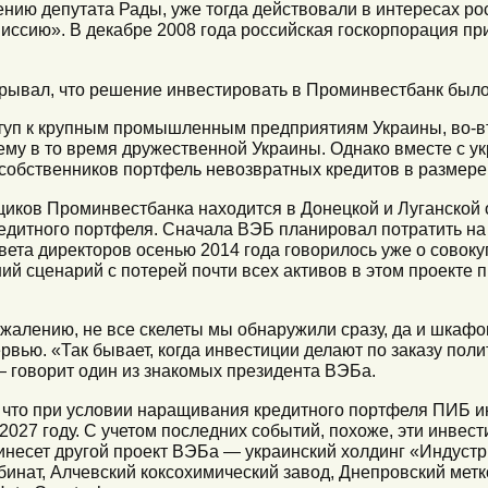
ию депутата Рады, уже тогда действовали в интересах рос
миссию». В декабре 2008 года российская госкорпорация п
рывал, что решение инвестировать в Проминвестбанк было
туп к крупным промышленным предприятиям Украины, во-вт
ему в то время дружественной Украины. Однако вместе с 
 собственников портфель невозвратных кредитов в размере 
иков Проминвестбанка находится в Донецкой и Луганской 
кредитного портфеля. Сначала ВЭБ планировал потратить на
ета директоров осенью 2014 года говорилось уже о совоку
ший сценарий с потерей почти всех активов в этом проекте 
ожалению, не все скелеты мы обнаружили сразу, да и шкаф
рвью. «Так бывает, когда инвестиции делают по заказу поли
 говорит один из знакомых президента ВЭБа.
 что при условии наращивания кредитного портфеля ПИБ и
 2027 году. С учетом последних событий, похоже, эти инве
инесет другой проект ВЭБа — украинский холдинг «Индуст
нат, Алчевский коксохимический завод, Днепровский метк