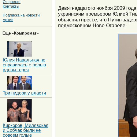
О проекте
Контакты
Девятнадцатого ноября 2009 года
украинским премьером Юлией Тимо
Подписка на новости
объяснил прессе, что Путин заде
Архив
подмосковном Ново-Огареве.
Еще «Компромат»
Юлия Навальная не
справилась с ролью
вдовы героя
Три пидора у власти
Киркоров, Милявская
и Собчак были не
совсем голые