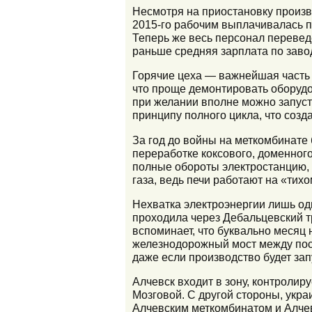
Несмотря на приостановку произво
2015-го рабочим выплачивалась по
Теперь же весь персонал перевед
раньше средняя зарплата по завод
Горячие цеха — важнейшая часть п
что проще демонтировать оборудо
при желании вполне можно запуст
принципу полного цикла, что созд
За год до войны на меткомбинате 
переработке коксового, доменного
полные обороты электростанцию, н
газа, ведь печи работают на «тих
Нехватка электроэнергии лишь од
проходила через Дебальцевский т
вспоминает, что буквально месяц 
железнодорожный мост между посе
даже если производство будет за
Алчевск входит в зону, контроли
Мозговой. С другой стороны, укра
Алчевским меткомбинатом и Алчев