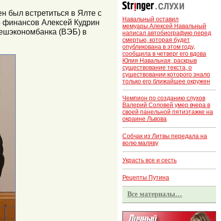
н был встретиться в Ялте с
Навальный оставил
р финансов Алексей Кудрин
мемуары.Алексей Навальный
нешэкономбанка (ВЭБ) в
написал автобиографию перед
смертью, которая будет
опубликована в этом году,
сообщила в четверг его вдова
Юлия Навальная, раскрыв
существование текста, о
существовании которого знало
только его ближайшее окружен
Чемпион по созданию слухов
Валерий Соловей умер вчера в
своей панельной пятиэтажке на
окраине Львова
Собчак из Литвы передала на
волю маляву
Украсть все и сесть
Рецепты Путина
Все материалы…