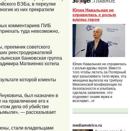
ийского ВЭБа, в переулке
ногие из них прекратили
Юлия Навальная не
справилась с ролью
вдовы героя
ьных комментариев ПИБ
 приехать туда невозможно,
, преемник советского
йших реестродержателей
альянская банковская группа
Владимира Матвиенко хотела
Юлия Навальная не справилась
с ролью вдовы героя. Вместо
того чтобы лететь за Полярный
круг разыскивать тело мужа, эта
зультате которой клиенты
женщина вылезла на трибуну
Мюнхенской конференции по
безопасности и улыбаясь
сделала заявление, что
нуковича, был назначен в
поднимет знамя мужа и
е на правлечение его к
возглавит...чт
нтом дела об убийстве
 вымыли», — рассказывает
mediametrics.ru
мены, стали владельцами