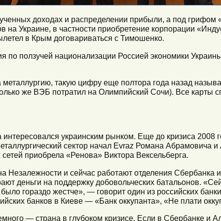
ченных доходах и распределении прибыли, а под грифом «с
вов на Украине, в частности приобретение корпорации «Ин
вылетел в Крым договариваться с Тимошенко.
я по ползучей национализации Россией экономики Украин
а металлургию, такую цифру еще полтора года назад назыв
лько же ВЭБ потратил на Олимпийский Сочи). Все карты с
а интересовался украинским рынком. Еще до кризиса 2008 
металлургический сектор начал Evraz Романа Абрамовича и
 сетей приобрела «Ренова» Виктора Вексельберга.
а Незалежности и сейчас работают отделения Сбербанка 
ают деньги на поддержку добовольческих батальонов. «Се
 было гораздо жестче», — говорит один из российских банк
йских банков в Киеве — «Банк оккупанта», «Не плати окку
немного — страна в глубоком кризисе. Если в Сбербанке и 