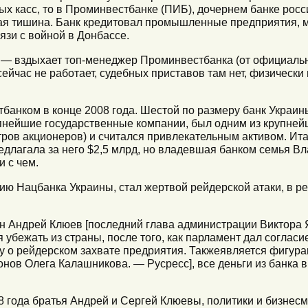
ых касс, то в Проминвестбанке (ПИБ), дочернем банке росс
я тишина. Банк кредитовал промышленные предприятия, м
вязи с войной в Донбассе.
, — вздыхает топ-менеджер Проминвестбанка (от официал
сейчас не работает, судебных приставов там нет, физически
анком в конце 2008 года. Шестой по размеру банк Украины
пнейшие государственные компании, был одним из крупне
тров акционеров) и считался привлекательным активом. Ит
редлагала за него $2,5 млрд, но владевшая банком семья 
и с чем.
ию Нацбанка Украины, стал жертвой рейдерской атаки, в ре
 Андрей Клюев [последний глава администрации Виктора Я
 убежать из страны, после того, как парламент дал согласи
лу о рейдерском захвате предриятия. Такжеявляется фигура
онов Олега Калашникова. — Русресс], все деньги из банка
08 года братья Андрей и Сергей Клюевы, политики и бизнес