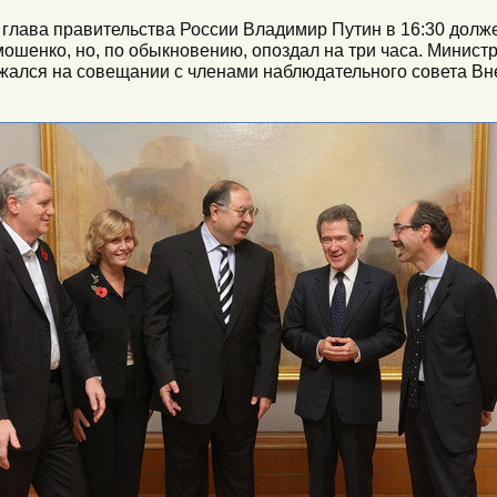
 глава правительства России Владимир Путин в 16:30 долже
шенко, но, по обыкновению, опоздал на три часа. Минист
ржался на совещании с членами наблюдательного совета В