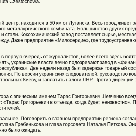
Huta Czestochowa.
центр, находится в 50 км от Луганска. Весь город живет 
го металлургического комбината. Большинство других пре
а и стали. Коксохимический завод поставляет сырье, местн
жду. Даже предприятие «Милосердие», где трудоустраиваю
 в первую очередь от журналистов, более всего здесь боятс
ять, украинские власти вечно подозревают завод в «фина
республика». Две недели назад был задержан товарный сос
мония. По версии украинских следователей, руководство к
нтрольных Киеву, и заплатить налоги ЛНР. Против дирекции
тора с эпическим именем Тарас Григорьевич Шевченко всегд
: «Тарас Григорьевич в отъезде, когда будет, неизвестно».
стителей.
ральнее. Поговорить о главном предприятии региона согл
тлана Гребенькова и глава горсовета Наталья Пяткова. Они
ожно было ожидать.