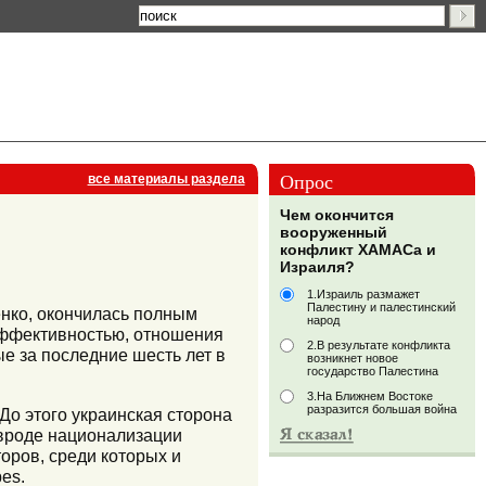
Опрос
все материалы раздела
Чем окончится
вооруженный
конфликт ХАМАСа и
Израиля?
1.Израиль размажет
Палестину и палестинский
нко, окончилась полным
народ
 эффективностью, отношения
2.В результате конфликта
е за последние шесть лет в
возникнет новое
государство Палестина
3.На Ближнем Востоке
разразится большая война
До этого украинская сторона
 вроде национализации
оров, среди которых и
es.