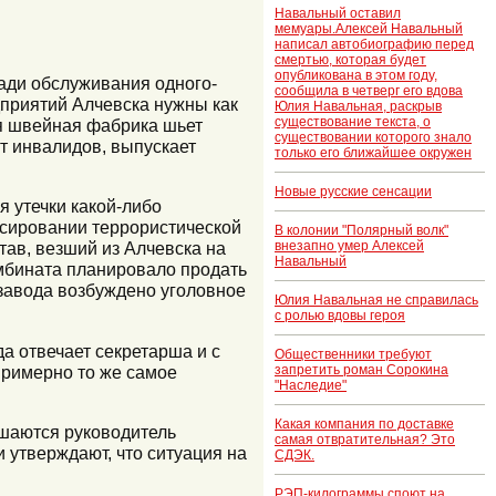
Навальный оставил
мемуары.Алексей Навальный
написал автобиографию перед
смертью, которая будет
опубликована в этом году,
ради обслуживания одного-
сообщила в четверг его вдова
дприятий Алчевска нужны как
Юлия Навальная, раскрыв
существование текста, о
ая швейная фабрика шьет
существовании которого знало
т инвалидов, выпускает
только его ближайшее окружен
Новые русские сенсации
я утечки какой-либо
нсировании террористической
В колонии "Полярный волк"
внезапно умер Алексей
тав, везший из Алчевска на
Навальный
омбината планировало продать
 завода возбуждено уголовное
Юлия Навальная не справилась
с ролью вдовы героя
а отвечает секретарша и с
Общественники требуют
 Примерно то же самое
запретить роман Сорокина
"Наследие"
Какая компания по доставке
ашаются руководитель
самая отвратительная? Это
 утверждают, что ситуация на
СДЭК.
РЭП-килограммы споют на