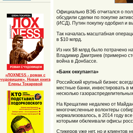
Официально ВЭБ отчитался о полу
обсудили сделки по покупке акти
(ИСД). Путин покупку одобрил и 
Так началась масштабная операци
в $10 млрд.
Из них $8 млрд было потрачено н
Владимир Дмитриев (примерно сто
война в Донбассе.
«Банк оккупанта»
«ЛОХNESS - роман с
чудовищем». Новая книга
Российский крупный бизнес всегд
Елены Токаревой
местные банки, инвестировать в 
несколько газораспределительных
На Крещатике недалеко от Майдан
многочисленные волонтеры собир
нормализовалось, в 2014 году все
которыми обклеивали офисы росси
Стикеров уже нет, но и клиентов 