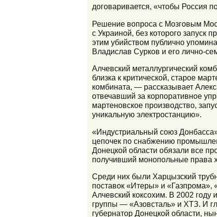
договаривается, «чтобы Россия п
Решение вопроса с Мозговым Мос
с Украиной, без которого запуск 
этим убийством публично упомина
Владислав Сурков и его лично-се
Алчевский металлургический комб
близка к критической, старое мар
комбината, — рассказывает Алекс
отвечавший за корпоративное упр
мартеновское производство, запу
уникальную электростанцию».
«Индустриальный союз Донбасса»
цепочек по снабжению промышленн
Донецкой области обязали все пр
получивший монопольные права х
Среди них были Харцызский трубн
поставок «Итеры» и «Газпрома», 
Алчевский коксохим. В 2002 году
группы — «Азовсталь» и ХТЗ. И 
губернатор Донецкой области, ны