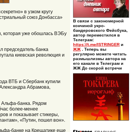
екретно» в узком кругу
дустриальный союз Донбасса»
В связи с закономерной
кончиной укро-
бандеровского Фейсбука,
ы, которая уже обошлась ВЭБу
автор переместился в
Телеграм:
https://t.me/ISTRINGER
и
ал председатель банка
ЖЖ
. Теперь вы
регулярно можете читать
путала киевская революция и
размышлизмы автора на
его канале в Телеграм и
ЖЖ До скорой встречи
года ВТБ и Сбербанк купили
 Александра Абрамова,
и Альфа-банка. Рядом
йчас более-менее
иров и показывает стикеры,
пантам», «Путин, пошел вон».
Альфа-банке на Крещатике еще