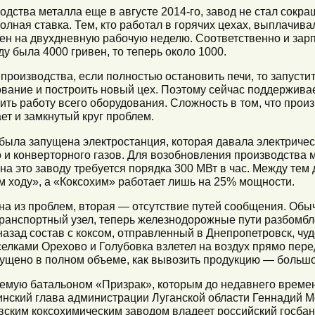
дства металла еще в августе 2014-го, завод не стал сокр
лная ставка. Тем, кто работал в горячих цехах, выплачив
ен на двухдневную рабочую неделю. Соответственно и зарп
у была 4000 гривен, то теперь около 1000.
роизводства, если полностью остановить печи, то запустит
вание и построить новый цех. Поэтому сейчас поддерживает
ить работу всего оборудования. Сложность в том, что прои
ает и замкнутый круг проблем.
была запущена электростанция, которая давала электричес
 и конверторного газов. Для возобновления производства м
а это заводу требуется порядка 300 МВт в час. Между тем 
ом ходу», а «Коксохим» работает лишь на 25% мощности.
на из проблем, вторая — отсутствие путей сообщения. Обыч
ранспортный узел, теперь железнодорожные пути разбомбл
назад состав с коксом, отправленный в Днепропетровск, чуд
лками Орехово и Голубовка взлетел на воздух прямо пере
пущено в полном объеме, как вывозить продукцию — большо
руемую батальоном «Призрак», которым до недавнего врем
инский глава администрации Луганской области Геннадий М
ским коксохимическим заводом владеет российский госбан