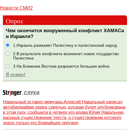
Новости СМИ2
Опрос
Чем окончится вооруженный конфликт ХАМАСа
и Израиля?
1.Израиль размажет Палестину и палестинский народ
2.В результате конфликта возникнет новое государство
Палестина
3.На Ближнем Востоке разразится большая война
Навальный оставил мемуары.Алексей Навальный написал
автобиографию перед смертью, которая будет опубликована
в этом году, сообщила в четверг его вдова Юлия Навальная,
раскрыв существование текста, о существовании которого
знало только его ближайшее окружен