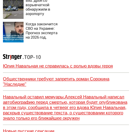
Bild: дрон со
взрывчаткой
обнаружили в
аэропорту
Лейпцига
Когда закончится
СВО на Украине:
Прогноз эксперта
на 2026 год,
последние
новости о боевых
действиях
Юлия Навальная не справилась с ролью вдовы героя
Общественники требуют запретить роман Сорокина
"Наследие"
Навальный оставил мемуары.Алексей Навальный написал
автобиографию перед смертью, которая будет опубликована
в этом году, сообщила в четверг его вдова Юлия Навальная,
раскрыв существование текста, о существовании которого
знало только его ближайшее окружен
Новые русские сенсации