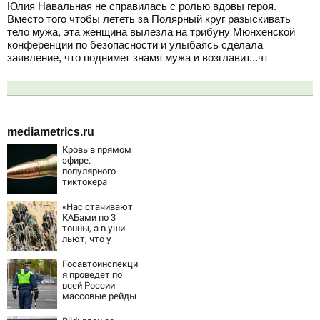
Юлия Навальная не справилась с ролью вдовы героя.
Вместо того чтобы лететь за Полярный круг разыскивать
тело мужа, эта женщина вылезла на трибуну Мюнхенской
конференции по безопасности и улыбаясь сделала
заявление, что поднимет знамя мужа и возглавит...чт
mediametrics.ru
Кровь в прямом
эфире:
популярного
тиктокера
застрелили у
ресторана
«Нас стачивают
КАБами по 3
тонны, а в уши
льют, что у
русских «нет
резервов»
Госавтоинспекци
я проведет по
всей России
массовые рейды
с 10 августа