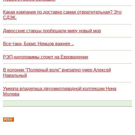
Какая компания по доставке самая отвратительная? Это
СДЭК.
Давосские старцы пообещали миру новый мор
Все-таки, Борис Немцов важнее ..
РЭП-килограммы споют на Евровидении
В колонии "Полярный волк" внезапно умер Алексей
Навальный
Умерла владелица двухмиллиардной коллекции Нина
Молева