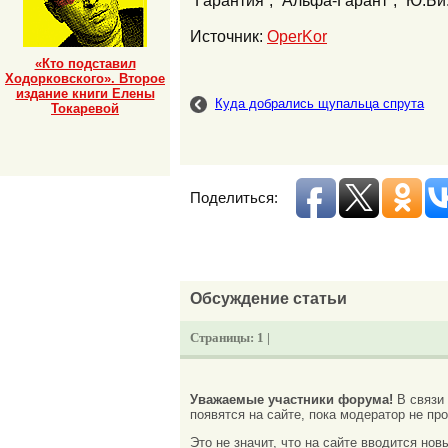
“Гарантия”, “Альфа-Гарант”, “Ю.Би
Источник:
OperKor
«Кто подставил
Ходорковского». Второе
издание книги Елены
Куда добрались щупальца спрута
Токаревой
Поделиться:
Обсуждение статьи
Страницы:
1 |
Уважаемые участники форума!
В связи
появятся на сайте, пока модератор не про
Это не значит, что на сайте вводится но