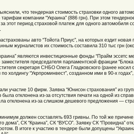
ыяснили, что тендерная стоимость страховки одного автомо
о тарифам компании “Украина” (886 грн). При этом тендерн
 за этот период страховой платеж для одного автомобиля со
.
застрахованы авто “Тойота Приус”, на которых ездит новая
анным журналистов их стоимость составила 310 тыс грн (око
краина” являются инвестиционные фонды “Прайм эссетс м
о заместителя председателя парламентской фракции “Блок
стителя секретаря СНБО Олега Гладковского (ранее носил
по холдингу “Укрпроминвест”, созданном ими в 90-х годах”,
али участие 10 фирм. Заявка “Юнисон страхования” из гру
ыла отклонена из-за отсутствия печати на одной из справ
а отклонена из-за слишком дешевого предложения — стра
минимум должен составлять 693 гривны. По той же причин
о дома”, СК “Краина”, СК “ВУСО”. Заявку СК “Провидна” отк
кротом. В итоге к участию в тендере были допущены “Украин