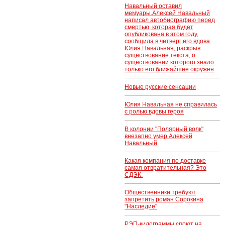
Навальный оставил
мемуары.Алексей Навальный
написал автобиографию перед
смертью, которая будет
опубликована в этом году,
сообщила в четверг его вдова
Юлия Навальная, раскрыв
существование текста, о
существовании которого знало
только его ближайшее окружен
Новые русские сенсации
Юлия Навальная не справилась
с ролью вдовы героя
В колонии "Полярный волк"
внезапно умер Алексей
Навальный
Какая компания по доставке
самая отвратительная? Это
СДЭК.
Общественники требуют
запретить роман Сорокина
"Наследие"
РЭП-килограммы споют на