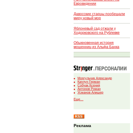
Евровидении
Давосские старцы пообещали
миру новый мор
Яблоневый сад отжали у
Ходорковского на Рублевке
Обыкновенная история
мошенниц из Альфа Банка
Моргульчик Александр
Каплун Герман
Собчак Ксения
Антонов Роман
Усманов Алишер
Еще…
Реклама