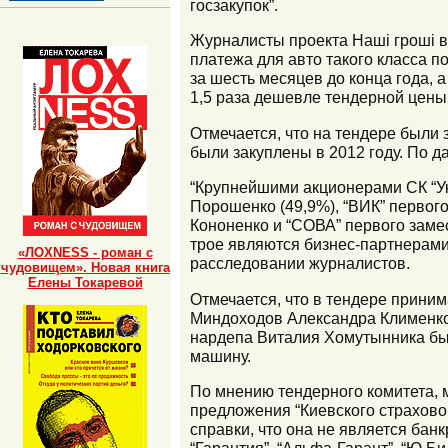
госзакупок”.
Журналисты проекта Наші гроші в
платежа для авто такого класса п
за шесть месяцев до конца года, а
1,5 раза дешевле тендерной цены
Отмечается, что на тендере были 
были закуплены в 2012 году. По д
“Крупнейшими акционерами СК “У
Порошенко (49,9%), “ВИК” первог
Кононенко и “СОВА” первого заме
трое являются бизнес-партнерами 
«ЛОХNESS - роман с
расследовании журналистов.
чудовищем». Новая книга
Елены Токаревой
Отмечается, что в тендере приним
Миндоходов Александра Клименко б
нардепа Виталия Хомутынника был
машину.
По мнению тендерного комитета, 
предложения “Киевского страховог
справки, что она не является бан