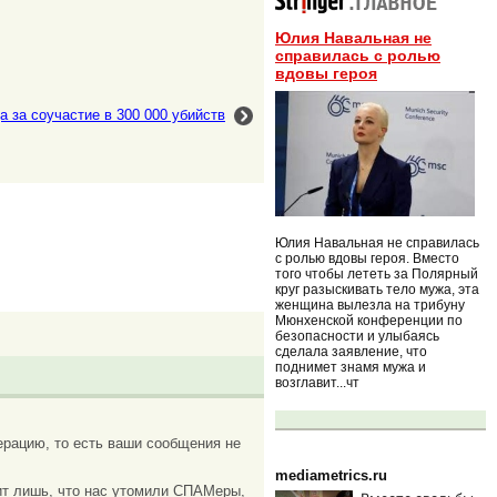
Юлия Навальная не
справилась с ролью
вдовы героя
а за соучастие в 300 000 убийств
Юлия Навальная не справилась
с ролью вдовы героя. Вместо
того чтобы лететь за Полярный
круг разыскивать тело мужа, эта
женщина вылезла на трибуну
Мюнхенской конференции по
безопасности и улыбаясь
сделала заявление, что
поднимет знамя мужа и
возглавит...чт
рацию, то есть ваши сообщения не
mediametrics.ru
ачит лишь, что нас утомили СПАМеры,