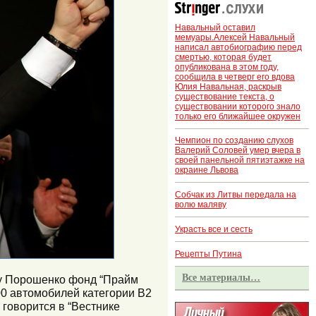
Навальный оставил
мемуары.Алексей Навальный
написал автобиографию перед
смертью, которая будет
опубликована в этом году,
сообщила в четверг его вдова
Юлия Навальная, раскрыв
существование текста, о
существовании которого знало
только его ближайшее окружен
Чемпион по созданию слухов
Валерий Соловей умер вчера в
своей панельной пятиэтажке на
окраине Львова
Собчак из Литвы передала на
волю маляву
Украсть все и сесть
Рецепты Путина
Все материалы…
ру Порошенко фонд “Прайм
00 автомобилей категории В2
 говорится в “Вестнике