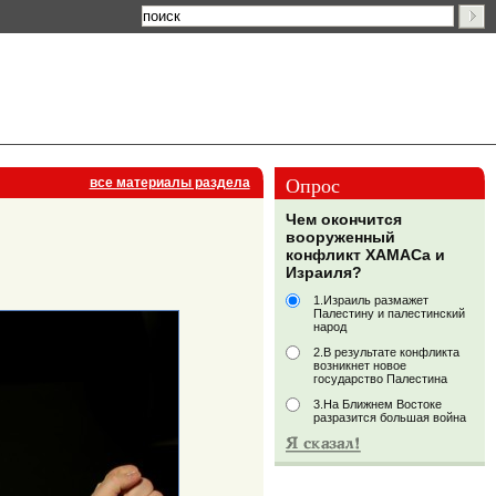
Опрос
все материалы раздела
Чем окончится
вооруженный
конфликт ХАМАСа и
Израиля?
1.Израиль размажет
Палестину и палестинский
народ
2.В результате конфликта
возникнет новое
государство Палестина
3.На Ближнем Востоке
разразится большая война