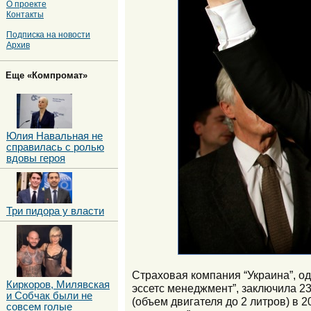
О проекте
Контакты
Подписка на новости
Архив
Еще «Компромат»
Юлия Навальная не
справилась с ролью
вдовы героя
Три пидора у власти
Страховая компания “Украина”, 
Киркоров, Милявская
эссетс менеджмент”, заключила 2
и Собчак были не
(объем двигателя до 2 литров) в 
совсем голые