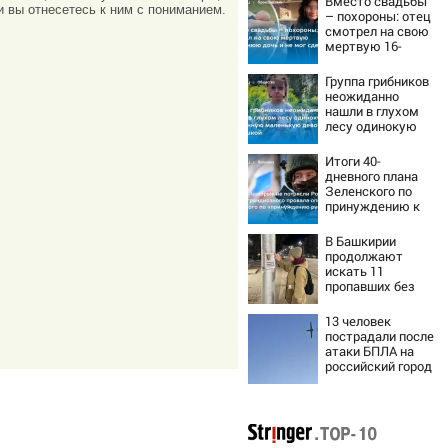
Вместо свадьбы
и вы отнесетесь к ним с пониманием.
– похороны: отец
смотрел на свою
мертвую 16-
летнюю дочь и не
мог сдержать
Группа грибников
слезы
неожиданно
нашли в глухом
лесу одинокую
испуганную
маленькую
Итоги 40-
девочку с
дневного плана
игрушкой
Зеленского по
принуждению к
миру: как
ответила Россия,
В Башкирии
полный разбор
продолжают
провала операции
искать 11
Украины от
пропавших без
военкора Коца
вести
13 человек
пострадали после
атаки БПЛА на
российский город