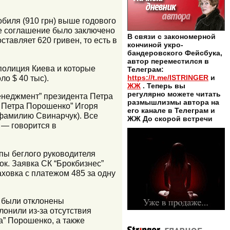
биля (910 грн) выше годового
ое соглашение было заключено
В связи с закономерной
ставляет 620 гривен, то есть в
кончиной укро-
бандеровского Фейсбука,
автор переместился в
 полиция Киева и которые
Телеграм:
ло $ 40 тыс).
https://t.me/ISTRINGER
и
ЖЖ
. Теперь вы
регулярно можете читать
енеджмент” президента Петра
размышлизмы автора на
а Петра Порошенко” Игоря
его канале в Телеграм и
 фамилию Свинарчук). Все
ЖЖ До скорой встречи
 — говорится в
ппы беглого руководителя
ок. Заявка СК “Брокбизнес”
ховка с платежом 485 за одну
е были отклонены
лонили из-за отсутствия
а” Порошенко, а также