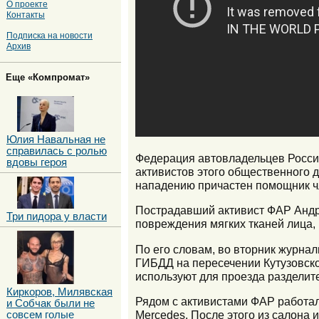
О проекте
Контакты
Подписка на новости
Архив
Еще «Компромат»
Юлия Навальная не
справилась с ролью
Федерация автовладельцев России
вдовы героя
активистов этого общественного д
нападению причастен помощник чл
Пострадавший активист ФАР Андре
Три пидора у власти
повреждения мягких тканей лица,
По его словам, во вторник журна
ГИБДД на пересечении Кутузовско
используют для проезда разделите
Киркоров, Милявская
Рядом с активистами ФАР работа
и Собчак были не
Mercedes. После этого из салона
совсем голые