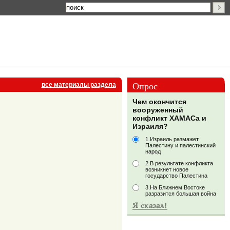
Опрос
все материалы раздела
Чем окончится
вооруженный
конфликт ХАМАСа и
Израиля?
1.Израиль размажет
Палестину и палестинский
народ
2.В результате конфликта
возникнет новое
государство Палестина
3.На Ближнем Востоке
разразится большая война