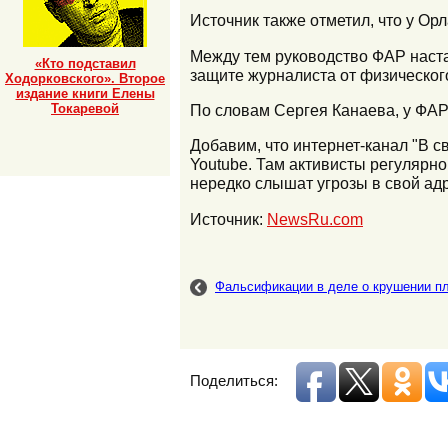
Источник также отметил, что у О
Между тем руководство ФАР наста
«Кто подставил
защите журналиста от физическог
Ходорковского». Второе
издание книги Елены
Токаревой
По словам Сергея Канаева, у ФАР
Добавим, что интернет-канал "В с
Youtube. Там активисты регуляр
нередко слышат угрозы в свой адр
Источник:
NewsRu.com
Фальсификации в деле о крушении п
Поделиться: