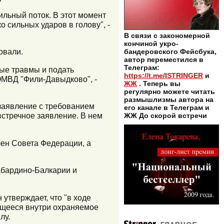
ильный поток. В этот момент
 сильных ударов в голову", -
В связи с закономерной
кончиной укро-
овали.
бандеровского Фейсбука,
автор переместился в
Телеграм:
ые травмы и подать
https://t.me/ISTRINGER
и
ОМВД "Фили-Давыдково", -
ЖЖ
. Теперь вы
регулярно можете читать
размышлизмы автора на
 заявление с требованием
его канале в Телеграм и
 встречное заявление. В нем
ЖЖ До скорой встречи
лен Совета Федерации, а
абардино-Балкарии и
утверждает, что "в ходе
ящееся внутри охраняемое
лу.