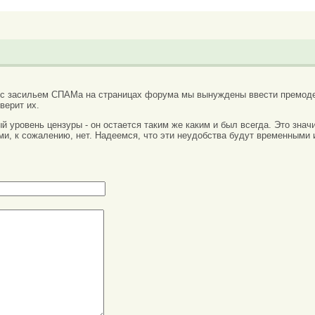
 с засильем СПАМа на страницах форума мы вынуждены ввести премоде
верит их.
вый уровень цензуры - он остается таким же каким и был всегда. Это зн
ми, к сожалению, нет. Надеемся, что эти неудобства будут временными 