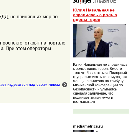
Юлия Навальная не
справилась с ролью
БДД, не принявших мер по
вдовы героя
проспекте, открыт на портале
и. При этом операторы
Юлия Навальная не справилась
с ролью вдовы героя. Вместо
того чтобы лететь за Полярный
круг разыскивать тело мужа, эта
женщина вылезла на трибуну
ает издеваться над своим лицом
Мюнхенской конференции по
безопасности и улыбаясь
сделала заявление, что
поднимет знамя мужа и
возглавит...чт
mediametrics.ru