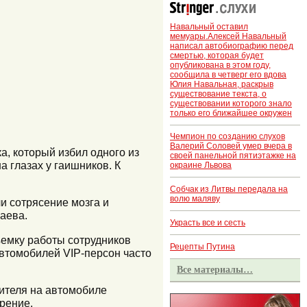
Навальный оставил
мемуары.Алексей Навальный
написал автобиографию перед
смертью, которая будет
опубликована в этом году,
сообщила в четверг его вдова
Юлия Навальная, раскрыв
существование текста, о
существовании которого знало
только его ближайшее окружен
Чемпион по созданию слухов
Валерий Соловей умер вчера в
а, который избил одного из
своей панельной пятиэтажке на
 глазах у гаишников. К
окраине Львова
Собчак из Литвы передала на
волю маляву
и сотрясение мозга и
аева.
Украсть все и сесть
ъемку работы сотрудников
Рецепты Путина
автомобилей VIP-персон часто
Все материалы…
ителя на автомобиле
рение.