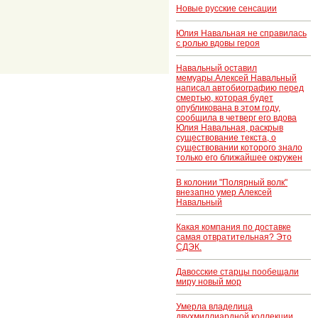
Новые русские сенсации
Юлия Навальная не справилась
с ролью вдовы героя
Навальный оставил
мемуары.Алексей Навальный
написал автобиографию перед
смертью, которая будет
опубликована в этом году,
сообщила в четверг его вдова
Юлия Навальная, раскрыв
существование текста, о
существовании которого знало
только его ближайшее окружен
В колонии "Полярный волк"
внезапно умер Алексей
Навальный
Какая компания по доставке
самая отвратительная? Это
СДЭК.
Давосские старцы пообещали
миру новый мор
Умерла владелица
двухмиллиардной коллекции