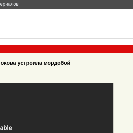
териалов
нокова устроила мордобой