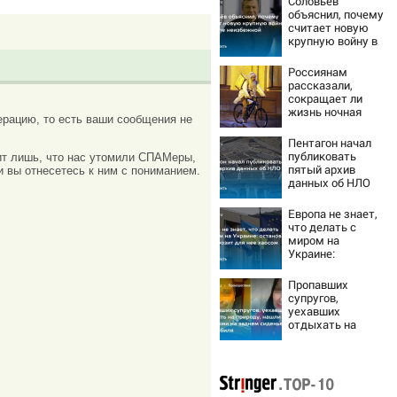
Соловьёв
объяснил, почему
считает новую
крупную войну в
Европе
неизбежной
Россиянам
рассказали,
сокращает ли
жизнь ночная
рацию, то есть ваши сообщения не
работа
Пентагон начал
публиковать
ачит лишь, что нас утомили СПАМеры,
пятый архив
и вы отнесетесь к ним с пониманием.
данных об НЛО
Европа не знает,
что делать с
миром на
Украине:
остановка боев
грозит для нее
Пропавших
хаосом
супругов,
уехавших
отдыхать на
природу, нашли
мертвыми на
заднем сиденье
автомобиля