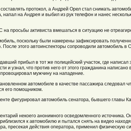
составлять протокол, а Андрей Орел стал снимать автомоб
напал на Андрея и выбил из рук телефон и нанес несколько
ПС на просьбы активиста вмешаться в ситуацию не отреагир
мобиль, поскольку были намерены зафиксировать полученн
. После этого автоинспекторы сопроводили автомобиль в 
адавший прибыл в тот же полицейский участок, где написал
сти и узнал, что против него от этого гражданина написано
спровоцировал мужчину на нападение.
становленном автомобиле в качестве пассажира следовал ч
ся его помощником.
денте фигурировал автомобиль сенатора, бывшего главы К
ентарий некоего анонимного осведомленного источника. Он 
приблизился к автомобилю и пытался снять на видео наход
ора, пресекая действия оператора, применил физическую си