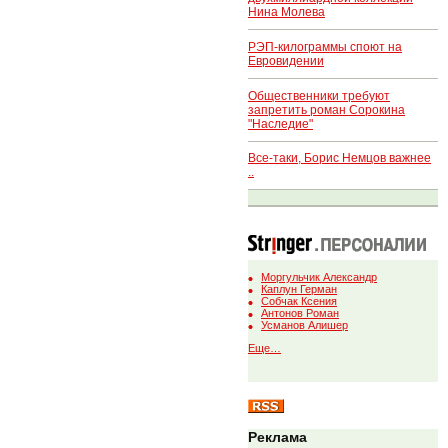
Нина Молева
РЭП-килограммы споют на
Евровидении
Общественники требуют
запретить роман Сорокина
"Наследие"
Все-таки, Борис Немцов важнее
..
Моргульчик Александр
Каплун Герман
Собчак Ксения
Антонов Роман
Усманов Алишер
Еще…
Реклама