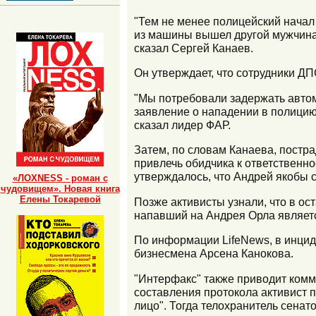
"Тем не менее полицейский начал 
из машины вышел другой мужчина, 
сказал Сергей Канаев.
Он утверждает, что сотрудники Д
"Мы потребовали задержать авто
заявление о нападении в полицию
сказал лидер ФАР.
Затем, по словам Канаева, постр
привлечь обидчика к ответственно
утверждалось, что Андрей якобы 
«ЛОХNESS - роман с
чудовищем». Новая книга
Елены Токаревой
Позже активисты узнали, что в о
напавший на Андрея Орла являет
По информации LifeNews, в инци
бизнесмена Арсена Канокова.
"Интерфакс" также приводит комм
составления протокола активист 
лицо". Тогда телохранитель сенат