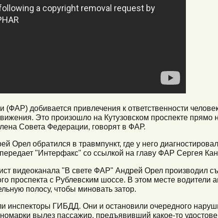
 (ФАР) добивается привлечения к ответственности человек
вижения. Это произошло на Кутузовском проспекте прямо на
ена Совета Федерации, говорят в ФАР.
й Орел обратился в травмпункт, где у него диагностировал
 передает "Интерфакс" со ссылкой на главу ФАР Сергея Кан
лист видеоканала "В свете ФАР" Андрей Орел производил с
го проспекта с Рублевским шоссе. В этом месте водители 
льную полосу, чтобы миновать затор.
ли инспекторы ГИБДД. Они и остановили очередного наруш
 иномарки вылез пассажир, предъявивший какое-то удостове