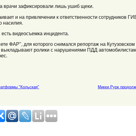
рла врачи зафиксировали лишь ушиб щеки.
ивает и на привлечении к ответственности сотрудников ГИ
о насилия.
 есть видеосъемка инцидента.
вете ФАР", для которого снимался репортаж на Кутузовском 
но выкладывают ролики с нарушениями ПДД автомобилистам
ес.
латформы "Кольская"
Микки Рурк продолж