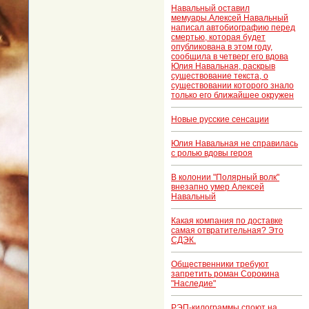
Навальный оставил
мемуары.Алексей Навальный
написал автобиографию перед
смертью, которая будет
опубликована в этом году,
сообщила в четверг его вдова
Юлия Навальная, раскрыв
существование текста, о
существовании которого знало
только его ближайшее окружен
Новые русские сенсации
Юлия Навальная не справилась
с ролью вдовы героя
В колонии "Полярный волк"
внезапно умер Алексей
Навальный
Какая компания по доставке
самая отвратительная? Это
СДЭК.
Общественники требуют
запретить роман Сорокина
"Наследие"
РЭП-килограммы споют на