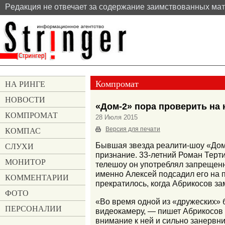
Pедакция не отвечает за содержание заимствованных ма
Компромат
НА РИНГЕ
НОВОСТИ
«Дом-2» пора проверить на
КОМПРОМАТ
28 Июля 2015
КОМПАС
Версия для печати
СЛУХИ
Бывшая звезда реалити-шоу «Дом-
признание. 33-летний Роман Терти
МОНИТОР
телешоу он употреблял запрещен
именно Алексей подсадил его на 
КОММЕНТАРИИ
прекратилось, когда Абрикосов за
ФОТО
«Во время одной из «дружеских» 
ПЕРСОНАЛИИ
видеокамеру, — пишет Абрикосов 
внимание к ней и сильно занервни