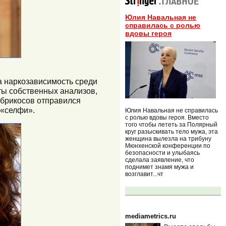
Юлия Навальная не
справилась с ролью
вдовы героя
а наркозависимость среди
ты собственных анализов,
Абрикосов отправился
 «селфи».
Юлия Навальная не справилась
с ролью вдовы героя. Вместо
того чтобы лететь за Полярный
круг разыскивать тело мужа, эта
женщина вылезла на трибуну
Мюнхенской конференции по
безопасности и улыбаясь
сделала заявление, что
поднимет знамя мужа и
возглавит...чт
mediametrics.ru