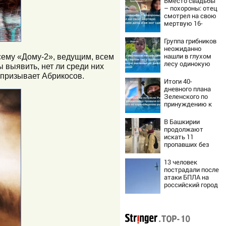
Вместо свадьбы
– похороны: отец
смотрел на свою
мертвую 16-
летнюю дочь и не
мог сдержать
Группа грибников
слезы
неожиданно
нашли в глухом
ему «Дому-2», ведущим, всем
лесу одинокую
ы выявить, нет ли среди них
испуганную
 призывает Абрикосов.
маленькую
Итоги 40-
девочку с
дневного плана
игрушкой
Зеленского по
принуждению к
миру: как
ответила Россия,
В Башкирии
полный разбор
продолжают
провала операции
искать 11
Украины от
пропавших без
военкора Коца
вести
13 человек
пострадали после
атаки БПЛА на
российский город