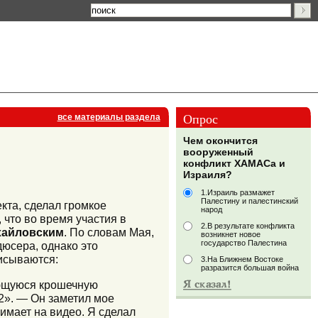
Опрос
все материалы раздела
Чем окончится
вооруженный
конфликт ХАМАСа и
Израиля?
1.Израиль размажет
Палестину и палестинский
кта, сделал громкое
народ
 что во время участия в
2.В результате конфликта
хайловским
. По словам Мая,
возникнет новое
государство Палестина
юсера, однако это
писываются:
3.На Ближнем Востоке
разразится большая война
ающуюся крошечную
2». — Он заметил мое
нимает на видео. Я сделал