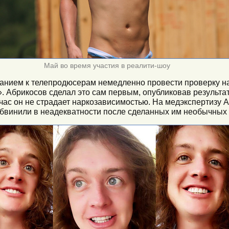
Май во время участия в реалити-шоу
ванием к телепродюсерам немедленно провести проверку н
». Абрикосов сделал это сам первым, опубликовав результа
йчас он не страдает наркозависимостью. На медэкспертизу 
о обвинили в неадекватности после сделанных им необычных