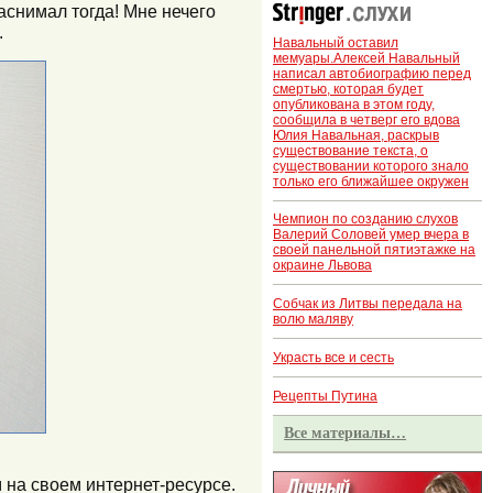
снимал тогда! Мне нечего
.
Навальный оставил
мемуары.Алексей Навальный
написал автобиографию перед
смертью, которая будет
опубликована в этом году,
сообщила в четверг его вдова
Юлия Навальная, раскрыв
существование текста, о
существовании которого знало
только его ближайшее окружен
Чемпион по созданию слухов
Валерий Соловей умер вчера в
своей панельной пятиэтажке на
окраине Львова
Собчак из Литвы передала на
волю маляву
Украсть все и сесть
Рецепты Путина
Все материалы…
 на своем интернет-ресурсе.