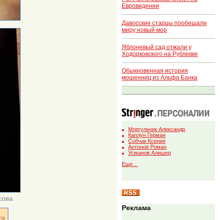
Евровидении
Давосские старцы пообещали
миру новый мор
Яблоневый сад отжали у
Ходорковского на Рублевке
Обыкновенная история
мошенниц из Альфа Банка
Моргульчик Александр
Каплун Герман
Собчак Ксения
Антонов Роман
Усманов Алишер
Еще…
сова
Реклама