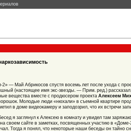
териалов
 наркозависимость
2» — Май Абрикосов спустя восемь лет после ухода с прое
шный (настоящее имя экс-звезды. — Прим. ред.) рассказал,
ные вещества вместе с продюсером проекта
Алексеем Ми
порошок. Молодые люди «нюхали» в съемной квартире прод
метил в доме видеокамеру и заподозрил, что их встречи за
бесед я заглянул к Алексею в комнату и увидел там заряж
на своем сайте в заметках, посвященных участию в «Доме-
чал. Тогда я понял, что некоторые наши беседы он тайно с