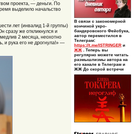
вом проекта, — деньги. По
время выделило начальство
В связи с закономерной
ести лет (инвалид 1-й группы)
кончиной укро-
н сразу же откликнулся и
бандеровского Фейсбука,
автор переместился в
медлив 2 месяца, неохотно
Телеграм:
, и рука его не дрогнула!» —
https://t.me/ISTRINGER
и
ЖЖ
. Теперь вы
регулярно можете читать
размышлизмы автора на
его канале в Телеграм и
ЖЖ До скорой встречи