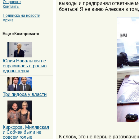
О проекте
выводы и предпринял ответные ме
Контакты
бояться! Я не виню Алексея в том
Подписка на новости
Архив
Еще «Компромат»
Юлия Навальная не
справилась с ролью
вдовы героя
Три пидора у власти
Киркоров, Милявская
и Собчак были не
К слову, это не первые разоблач
совсем голые