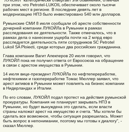
"ЛУКОЙЛ" категорически отвергает эти обвинения, отмечая
при этом, что Petrotel-LUKOIL обеспечивает около тысячи
рабочих мест в регионе. В последние девять лет в
модернизацию НПЗ было инвестировано 540 млн долларов.
Румынские СМИ 8 июля сообщали об аресте собственности
дочерней компании ЛУКОЙЛа в Румынии в рамках
расследования ее деятельности. Также отмечалось, что в
рамках дела о нанесении ущерба почти на 2 млрд евро
расследуется деятельность пяти сотрудников SC Petrotel
Lukoil SA Ploieєti, среди которых два российских гражданина.
Глава компании Вагит Алекперов 20 июля говорил, что
ЛУКОЙЛ пока не получил ответа от Евросоюза на обращение
в связи с арестом имущества в Румынии.
14 июля вице-президент ЛУКОЙЛа по нефтепереработке,
нефтехимии и газопереработке Томас Мюллер заявил, что
арест активов в Румынии может повлиять на бизнес компании
в Нидерландах и Италии.
По его словам, ЛУКОЙЛ подал протест на действия румынской
прокуратуры. Компания не планирует закрывать НПЗ в
Румынии, но будет вынуждена это сделать, если власти
страны наложат арест на имущество и счета. "Мы хотели бы
сделать все возможное, чтобы ситуация разрешилась. Может
быть вопрос в непонимании, поэтому мы готовы к диалогу", -
сказал Мюллер.