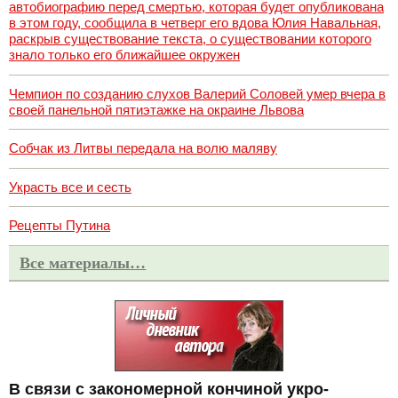
автобиографию перед смертью, которая будет опубликована
в этом году, сообщила в четверг его вдова Юлия Навальная,
раскрыв существование текста, о существовании которого
знало только его ближайшее окружен
Чемпион по созданию слухов Валерий Соловей умер вчера в
своей панельной пятиэтажке на окраине Львова
Собчак из Литвы передала на волю маляву
Украсть все и сесть
Рецепты Путина
Все материалы…
В связи с закономерной кончиной укро-