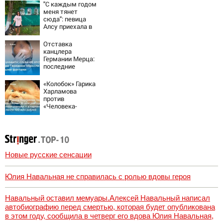
"С каждым годом
меня тянет
сюда": певица
Алсу приехала в
татарскую
деревню, где
Отставка
прошло ее
канцлера
детство
Германии Мерца:
07/08/2026 –
последние
Новости
новости на 7
августа 2026 и
«Колобок» Гарика
прогнозы
Харламова
против
«Человека-
паука»: В сети
разгорелся
грандиозный
скандал — а
картина уже
собрала почти
Новые русские сенсации
100 млн рублей
Юлия Навальная не справилась с ролью вдовы героя
Навальный оставил мемуары.Алексей Навальный написал
автобиографию перед смертью, которая будет опубликована
в этом году, сообщила в четверг его вдова Юлия Навальная,