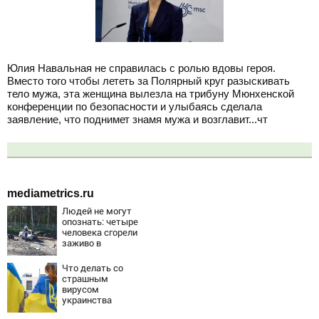
Юлия Навальная не справилась с ролью вдовы героя.
Вместо того чтобы лететь за Полярный круг разыскивать
тело мужа, эта женщина вылезла на трибуну Мюнхенской
конференции по безопасности и улыбаясь сделала
заявление, что поднимет знамя мужа и возглавит...чт
mediametrics.ru
Людей не могут
опознать: четыре
человека сгорели
заживо в
страшном ДТП на
трассе
Что делать со
07/08/2026 –
страшным
Новости
вирусом
украинства