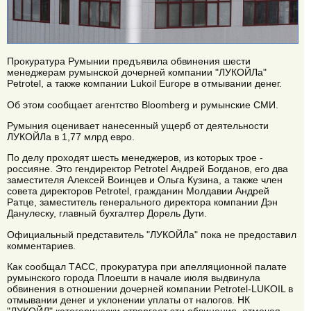
Прокуратура Румынии предъявила обвинения шести
менеджерам румынской дочерней компании "ЛУКОЙЛа"
Petrotel, а также компании Lukoil Europe в отмывании денег.
Об этом сообщает агентство Bloomberg и румынские СМИ.
Румыния оценивает нанесенный ущерб от деятельности
ЛУКОЙЛа в 1,77 млрд евро.
По делу проходят шесть менеджеров, из которых трое -
россияне. Это гендиректор Petrotel Андрей Богданов, его два
заместителя Алексей Воинцев и Ольга Кузина, а также член
совета директоров Petrotel, гражданин Молдавии Андрей
Ратце, заместитель генерального директора компании Дэн
Данулеску, главный бухгалтер Дорель Дути.
Официальный представитель "ЛУКОЙЛа" пока не предоставил
комментариев.
Как сообщал ТАСС, прокуратура при апелляционной палате
румынского города Плоешти в начале июля выдвинула
обвинения в отношении дочерней компании Petrotel-LUKOIL в
отмывании денег и уклонении уплаты от налогов. НК