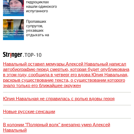
гидроциклах
нашли одинокого
испуганного
мальчика на
лодке: он
Пропавших
рассказал, что
супругов,
его папа нырнул и
уехавших
пропал
отдыхать на
природу, нашли
мертвыми на
заднем сиденье
автомобиля
Навальный оставил мемуары.Алексей Навальный написал
автобиографию перед смертью, которая будет опубликована
в этом году, сообщила в четверг его вдова Юлия Навальная,
раскрыв существование текста, о существовании которого
знало только его ближайшее окружен
Юлия Навальная не справилась с ролью вдовы героя
Новые русские сенсации
В колонии "Полярный волк" внезапно умер Алексей
Навальный