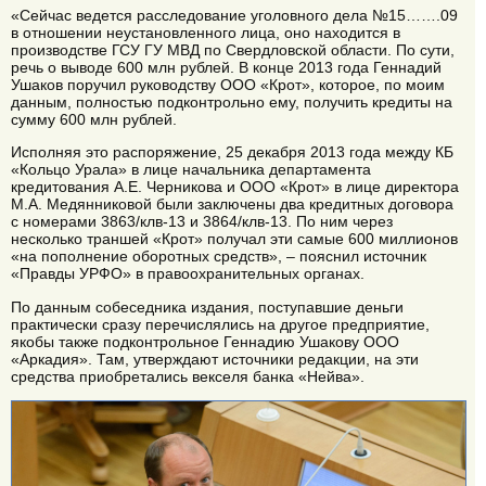
«Сейчас ведется расследование уголовного дела №15…….09
в отношении неустановленного лица, оно находится в
производстве ГСУ ГУ МВД по Свердловской области. По сути,
речь о выводе 600 млн рублей. В конце 2013 года Геннадий
Ушаков поручил руководству ООО «Крот», которое, по моим
данным, полностью подконтрольно ему, получить кредиты на
сумму 600 млн рублей.
Исполняя это распоряжение, 25 декабря 2013 года между КБ
«Кольцо Урала» в лице начальника департамента
кредитования А.Е. Черникова и ООО «Крот» в лице директора
М.А. Медянниковой были заключены два кредитных договора
с номерами 3863/клв-13 и 3864/клв-13. По ним через
несколько траншей «Крот» получал эти самые 600 миллионов
«на пополнение оборотных средств», – пояснил источник
«Правды УРФО» в правоохранительных органах.
По данным собеседника издания, поступавшие деньги
практически сразу перечислялись на другое предприятие,
якобы также подконтрольное Геннадию Ушакову ООО
«Аркадия». Там, утверждают источники редакции, на эти
средства приобретались векселя банка «Нейва».