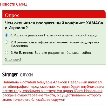
Новости СМИ2
Опрос
Чем окончится вооруженный конфликт ХАМАСа
и Израиля?
1.Израиль размажет Палестину и палестинский народ
2.В результате конфликта возникнет новое государство
Палестина
3.На Ближнем Востоке разразится большая война
Навальный оставил мемуары.Алексей Навальный написал
автобиографию перед смертью, которая будет опубликована
в этом году, сообщила в четверг его вдова Юлия Навальная,
раскрыв существование текста, о существовании которого
знало только его ближайшее окружен