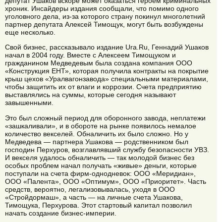
депутат Ушаков вскоре может оказаться героем криминальных
хроник. Инсайдеры издания сообщали, что помимо одного
уголовного дела, из-за которого страну покинул многолетний
партнер депутата Алексей Тимощук, могут быть возбуждены
еще несколько.
Свой бизнес, рассказывало издание Ura.Ru, Геннадий Ушаков
начал в 2004 году. Вместе с Алексеем Тимощуком и
гражданином Медведевым была создана компания ООО
«Конструкция ЕНТ», которая получила контракты на покрытие
крыш цехов «Уралвагонзавода» специальными материалами,
чтобы защитить их от влаги и коррозии. Счета предприятию
выставлялись на суммы, которые сегодня называют
завышенными.
Это был сложный период для оборонного завода, неплатежи
«зашкаливали», и в обороте на рынке появилось немалое
количество векселей. Обналичить их было сложно. Но у
Медведева — партнера Ушакова — родственником был
господин Перхуров, возглавлявший службу безопасности УВЗ.
И векселя удалось обналичить — так молодой бизнес без
особых проблем начал получать «живые» деньги, которые
поступали на счета фирм-однодневок: ООО «Меридиан»,
ООО «Палента», ООО «Оптимум», ООО «Приоритет». Часть
средств, вероятно, легализовывалась, уходя в ООО
«Стройдормаш», а часть — на личные счета Ушакова,
Тимощука, Перхурова. Этот стартовый капитал позволил
начать создание бизнес-империи.