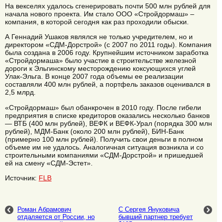
На векселях удалось сгенерировать почти 500 млн рублей для
начала нового проекта. Им стало ООО «Стройдормаш» –
компания, в которой сегодня как раз проходили обыски.
А Геннадий Ушаков являлся не только учредителем, но и
директором «СДМ-Дорстрой» (с 2007 по 2011 годы). Компания
была создана в 2006 году. Крупнейшим источником заработка
«Стройдормаша» было участие в строительстве железной
дороги к Эльгинскому месторождению коксующихся углей
Улак-Эльга. В конце 2007 года объемы ее реализации
составляли 400 млн рублей, а портфель заказов оценивался в
2,5 млрд.
«Стройдормаш» был обанкрочен в 2010 году. После гибели
предприятия в списке кредиторов оказались несколько банков
— ВТБ (400 млн рублей), ВЕФК и ВЕФК-Урал (порядка 300 млн
рублей), МДМ-Банк (около 200 млн рублей), БИН-Банк
(примерно 100 млн рублей). Получить свои деньги в полном
объеме им не удалось. Аналогичная ситуация возникла и со
строительными компаниями «СДМ-Дорстрой» и пришедшей
ей на смену «СДМ-Эстет».
Источник:
FLB
Роман Абрамович
С Сергея Януковича
отдаляется от России, но
бывший партнер требует