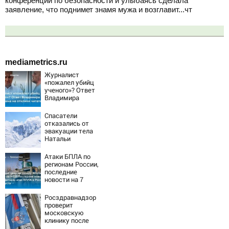
конференции по безопасности и улыбаясь сделала
заявление, что поднимет знамя мужа и возглавит...чт
mediametrics.ru
Журналист
«пожалел убийц
ученого»? Ответ
Владимира
Ворсобина на
отклики
Спасатели
читателей
отказались от
эвакуации тела
Натальи
Наговицыной с
семитысячника
Атаки БПЛА по
регионам России,
последние
новости на 7
августа 2026:
последствия,
Росздравнадзор
атаки на склады
проверит
Wildberries,
московскую
состояние
клинику после
пострадавших
ухудшения