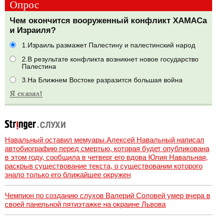
Опрос
Чем окончится вооруженный конфликт ХАМАСа
и Израиля?
1.Израиль размажет Палестину и палестинский народ
2.В результате конфликта возникнет новое государство
Палестина
3.На Ближнем Востоке разразится большая война
Навальный оставил мемуары.Алексей Навальный написал
автобиографию перед смертью, которая будет опубликована
в этом году, сообщила в четверг его вдова Юлия Навальная,
раскрыв существование текста, о существовании которого
знало только его ближайшее окружен
Чемпион по созданию слухов Валерий Соловей умер вчера в
своей панельной пятиэтажке на окраине Львова