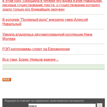
в этом году, сообщила в четверг его вдова Юлия Навальная,
раскрыв существование текста, о существовании которого
знало только его ближайшее окружен
В колонии "Полярный волк" внезапно умер Алексей
Навальный
Умерла владелица двухмиллиардной коллекции Нина
Молева
РЭП-килограммы споют на Евровидении
Все-таки, Борис Немцов важнее ..
Pедакция не отвечает за содержание заимствованных материалов