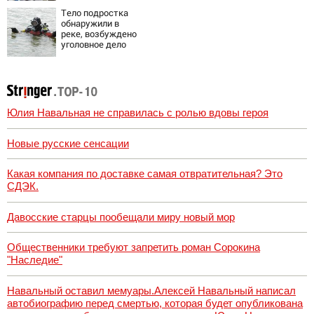
состояния
Тело подростка
пациентки
обнаружили в
реке, возбуждено
уголовное дело
Юлия Навальная не справилась с ролью вдовы героя
Новые русские сенсации
Какая компания по доставке самая отвратительная? Это
СДЭК.
Давосские старцы пообещали миру новый мор
Общественники требуют запретить роман Сорокина
"Наследие"
Навальный оставил мемуары.Алексей Навальный написал
автобиографию перед смертью, которая будет опубликована