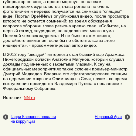
губернатор не спит, а просто моргнул: по словам
нижегородских журналистов, глава региона не очень
фотогеничен и нередко получается на снимках в "спящем"
виде. Портал OpeNNews опубликовал видео, после просмотра
которого не остается сомнений: во время обсуждения
вопросов оборонки глава региона крепко спал. «Событие, на
первый взгляд, заурядное, но наделавшее много шума.
Пожилой человек задремал. И не было в этом ничего,
достойного внимания, если бы не обстоятельства этого
инцидента», - прокомментировал автор видео.
В 2012 году "звездой" интернета стал бывший мэр Арзамаса
Нижегородской области Анатолий Мигунов, который слушал
доклады подчиненных с закрытыми глазами. К сну на
официальных мероприятиях также склонен премьер-министр
Дмитрий Медведев. Впервые его сфотографировали спящим
на церемонии открытия Олимпиады в Сочи, позже - во время
выступления президента Владимира Путина с посланием к
Федеральному Собранию.
Источник:
NN.ru
Гарри Каспаров попался
Неравный брак
на коррупции