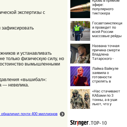
Кровь в прямом
эфире:
популярного
ической экспертизы с
тиктокера
застрелили у
ресторана
Госавтоинспекци
я проведет по
и зафиксировать
всей России
массовые рейды
с 10 августа
Названа точная
причина смерти
лжников и устанавливать
Владлена
Татарского -
не только физическую силу, но
Новости на
 и достоинство вымышленными
Вести.ru
Лайма Вайкуле
заявила о
готовности
 давления «вышибал»:
стрелять в
а — невелика.
случае нападения
РФ на Латвию
«Нас стачивают
КАБами по 3
тонны, а в уши
льют, что у
русских «нет
резервов»
 обналичил почти 400 миллионов