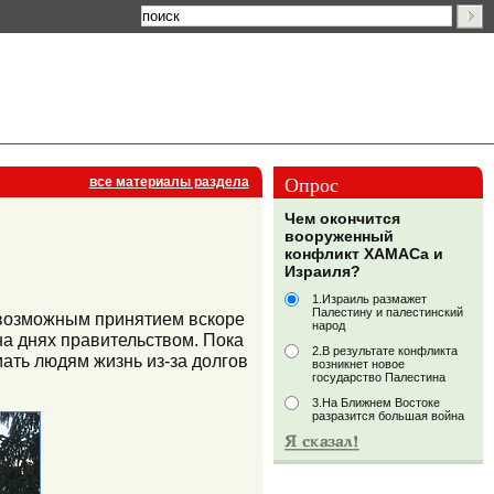
Опрос
все материалы раздела
Чем окончится
вооруженный
конфликт ХАМАСа и
Израиля?
1.Израиль размажет
Палестину и палестинский
 возможным принятием вскоре
народ
на днях правительством. Пока
2.В результате конфликта
ать людям жизнь из-за долгов
возникнет новое
государство Палестина
3.На Ближнем Востоке
разразится большая война