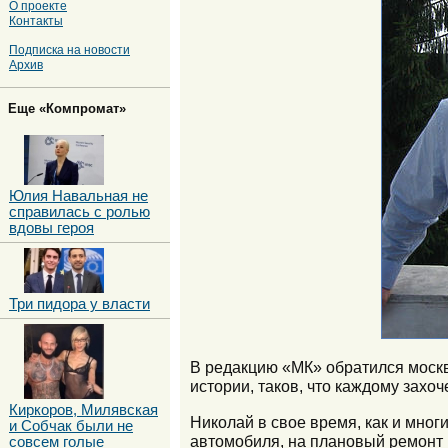
О проекте
Контакты
Подписка на новости
Архив
Еще «Компромат»
Юлия Навальная не
справилась с ролью
вдовы героя
Три пидора у власти
В редакцию «МК» обратился москв
истории, таков, что каждому захоч
Киркоров, Милявская
Николай в свое время, как и мно
и Собчак были не
автомобиля, на плановый ремонт 
совсем голые