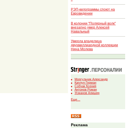
РЭП-килограммы споют на
Евровидении
В колонии "Полярный волк"
внезапно умер Алексей
Навальный
Умерла владелица
двухмиллиардной коллекции
Нина Молева
Моргульчик Александр
Каплун Герман
Собчак Ксения
Антонов Роман
Усманов Алишер
Еще…
Реклама