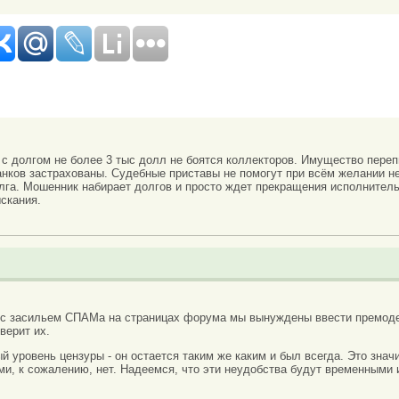
 долгом не более 3 тыс долл не боятся коллекторов. Имущество переп
нков застрахованы. Судебные приставы не помогут при всём желании не
лга. Мошенник набирает долгов и просто ждет прекращения исполнитель
скания.
 с засильем СПАМа на страницах форума мы вынуждены ввести премоде
верит их.
вый уровень цензуры - он остается таким же каким и был всегда. Это зн
ми, к сожалению, нет. Надеемся, что эти неудобства будут временными 