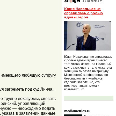
Юлия Навальная не
справилась с ролью
вдовы героя
Юлия Навальная не справилась
с ролью вдовы героя. Вместо
того чтобы лететь за Полярный
круг разыскивать тело мужа, эта
женщина вылезла на трибуну
, имеющего любящую супругу
Мюнхенской конференции по
безопасности и улыбаясь
сделала заявление, что
поднимет знамя мужа и
 загреметь под суд Линча...
возглавит...чт
о трудно доказуемы, связать
таринский, управляющий
е нужно — необходимо подать
mediametrics.ru
, указав в заявлении данные