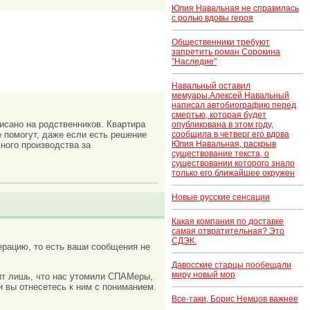
Юлия Навальная не справилась
с ролью вдовы героя
Общественники требуют
запретить роман Сорокина
"Наследие"
Навальный оставил
мемуары.Алексей Навальный
написал автобиографию перед
смертью, которая будет
исано на родственников. Квартира
опубликована в этом году,
 помогут, даже если есть решение
сообщила в четверг его вдова
Юлия Навальная, раскрыв
ного производства за
существование текста, о
существовании которого знало
только его ближайшее окружен
Новые русские сенсации
Какая компания по доставке
самая отвратительная? Это
СДЭК.
рацию, то есть ваши сообщения не
Давосские старцы пообещали
миру новый мор
ачит лишь, что нас утомили СПАМеры,
и вы отнесетесь к ним с пониманием.
Все-таки, Борис Немцов важнее
..