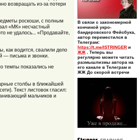
нно возвращать из-за потери
предметы роскоши, с полным
В связи с закономерной
азал «МК» несчастный
кончиной укро-
бандеровского Фейсбука,
то не удалось... «Продавайте,
автор переместился в
Телеграм:
https://t.me/ISTRINGER
и
, как водится, свалили дело
ЖЖ
. Теперь вы
й — письма и звонки.
регулярно можете читать
размышлизмы автора на
го темпы показались не
его канале в Телеграм и
ЖЖ До скорой встречи
онарные столбы в ближайшей
ти). Текст листовок гласил:
манивающий мальчиков и