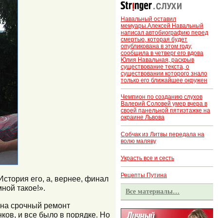
Навальный оставил
мемуары.Алексей Навальный
написал автобиографию перед
смертью, которая будет
опубликована в этом году,
сообщила в четверг его вдова
Юлия Навальная, раскрыв
существование текста, о
существовании которого знало
только его ближайшее окружен
Чемпион по созданию слухов
Валерий Соловей умер вчера в
своей панельной пятиэтажке на
окраине Львова
Собчак из Литвы передала на
волю маляву
Украсть все и сесть
Рецепты Путина
стория его, а, вернее, финал
ной такое!».
Все материалы…
 на срочный ремонт
ов, и все было в порядке. Но