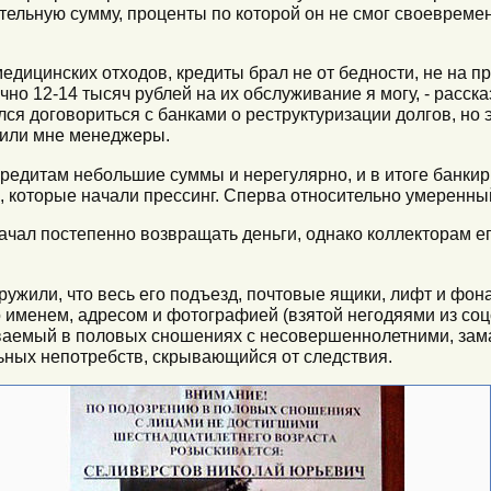
тельную сумму, проценты по которой он не смог своевреме
медицинских отходов, кредиты брал не от бедности, не на 
но 12-14 тысяч рублей на их обслуживание я могу, - расск
лся договориться с банками о реструктуризации долгов, но э
явили мне менеджеры.
редитам небольшие суммы и нерегулярно, и в итоге банкиры
, которые начали прессинг. Сперва относительно умеренны
ачал постепенно возвращать деньги, однако коллекторам е
аружили, что весь его подъезд, почтовые ящики, лифт и ф
 именем, адресом и фотографией (взятой негодяями из соцсе
ваемый в половых сношениях с несовершеннолетними, за
льных непотребств, скрывающийся от следствия.