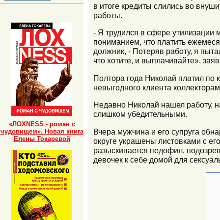
в итоге кредиты слились во внуши
работы.
- Я трудился в сфере утилизации 
пониманием, что платить ежемесяч
должник, - Потеряв работу, я пыта
что хотите, и выплачивайте», за
Полтора года Николай платил по к
невыгодного клиента коллекторам
Недавно Николай нашел работу, н
слишком убедительными.
«ЛОХNESS - роман с
Вчера мужчина и его супруга обн
чудовищем». Новая книга
Елены Токаревой
округе украшены листовками с его
разыскивается педофил, подозре
девочек к себе домой для сексуа