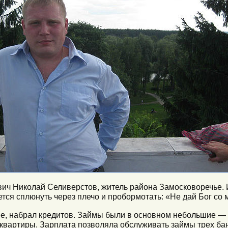
ич Николай Селиверстов, житель района Замосковоречье. И
ется сплюнуть через плечо и пробормотать: «Не дай Бог со м
гие, набрал кредитов. Займы были в основном небольшие —
квартиры. Зарплата позволяла обслуживать займы трех банк