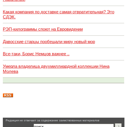
Какая компания по доставке самая отвратительная? Это
СДЭК.
РЭП-килограммы споют на Евровидении
Давосские старцы пообещали миру новый мор
Все-таки, Борис Немцов важнее ..
Умерла владелица двухмиллиардной коллекции Нина
Молева
Pедакция не отвечает за содержание заимствованных материалов