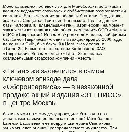
Монополизацию поставок угля для Минобороны источники в
00:07
/
03:25
военном ведомстве связывали с лоббистскими возможностями
соратника бывшего министра обороны Анатолия Сердюкова,
экс-главы Спецстроя Григория Нагинского. Так, по данным
базы Kartoteka.ru, владельцами ИК «Таврический» на момент
заключения контрактов с Минобороны являлись ООО «Мирта»
и ЗАО «Таврический-Инвест». Учредителем последней фирмы
был банк «Таврический», одним из акционеров до 2000 года,
по данным СМИ, был близкий к Нагинскому холдинг
«Титан-2». Кроме того, по данным Kartoteka.ru, ЗАО
«Таврический-Инвест» вместе «Титан-2» являлись
совладельцами страховой компании «Авеста».
«Титан» же засветился в самом
ключевом эпизоде дела
«Оборонсервиса» — в незаконной
продаже акций и здания «31 ГПИСС»
в центре Москвы.
бвиняемыми по этому делу проходили бывшая глава
департамента имущественных отношений Минобороны
Евгения Васильева и ее подруга Екатерина Сметанова,
занимавшаяся оценкой распродаваемого имущества. При