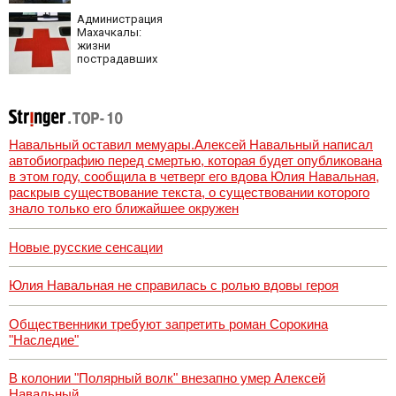
Администрация
Махачкалы:
жизни
пострадавших
при падении
лифта ничто не
угрожает
Навальный оставил мемуары.Алексей Навальный написал
автобиографию перед смертью, которая будет опубликована
в этом году, сообщила в четверг его вдова Юлия Навальная,
раскрыв существование текста, о существовании которого
знало только его ближайшее окружен
Новые русские сенсации
Юлия Навальная не справилась с ролью вдовы героя
Общественники требуют запретить роман Сорокина
"Наследие"
В колонии "Полярный волк" внезапно умер Алексей
Навальный