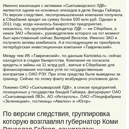
Именно махинации с активами «Сыктывкарского ЛДК»
являются одним из основных эпизодов в деле банды Гайзера.
По версии следствия, лесопромышленная компания получила
в Сбербанке кредит на сумму более 500 млн руб. Однако в
2011 году, когда началось банкротство предприятия,
оказалось, что крупнейший кредитор ЛДК — не Сбербанк, а
некое ЗАО «Леском», руководителем которого на тот момент
был арестованный сейчас Валерий Веселов. Именно ЗАО и
получило активы комбината. А в последующем их приобрела
петербургская инвестиционная компания «Таврический».
Между тем ИК «Таврический», по данным Kartoteka.ru, сейчас
находится в стадии банкротства. Компания не погасила
кредиты и займы на 11 млрд руб., взятые в Сбербанке для
финансирования поставок угля по государственным
контрактам с ОАО РЭУ. При этом средства были выведены за
границу. Сейчас по этому факту возбуждено уголовное дело.
Помимо ОАО «Сыктывкарский ЛДК», в списке предприятий,
похищенных у государства бандой Гайзера, фигурируют ОАО
«Сыктывкарский ЛВЗ», АО «Интауголь», ОАО «Птицефабрика
«Зеленецкая», гостиницы «Авалон» и «Югор».
По версии следствия, группировка
которую возглавлял губернатор Коми