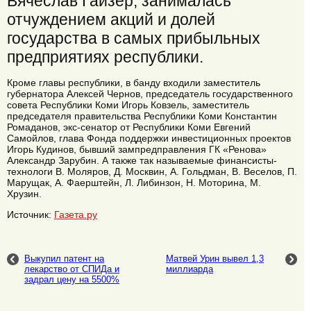
Вячеслав Гайзер, занималась
отчуждением акций и долей
государства в самых прибыльных
предприятиях республики.
Кроме главы республики, в банду входили заместитель
губернатора Алексей Чернов, председатель государственного
совета Республики Коми Игорь Ковзель, заместитель
председателя правительства Республики Коми Константин
Ромаданов, экс-сенатор от Республики Коми Евгений
Самойлов, глава Фонда поддержки инвестиционных проектов
Игорь Кудинов, бывший зампредправления ГК «Ренова»
Александр Зарубин. А также так называемые финансисты-
технологи В. Моляров, Д. Москвин, А. Гольдман, В. Веселов, П.
Марущак, А. Фаерштейн, Л. Либинзон, Н. Моторина, М.
Хрузин.
Источник:
Газета.ру
Выкупил патент на
Матвей Урин вывел 1,3
лекарство от СПИДа и
миллиарда
задрал цену на 5500%