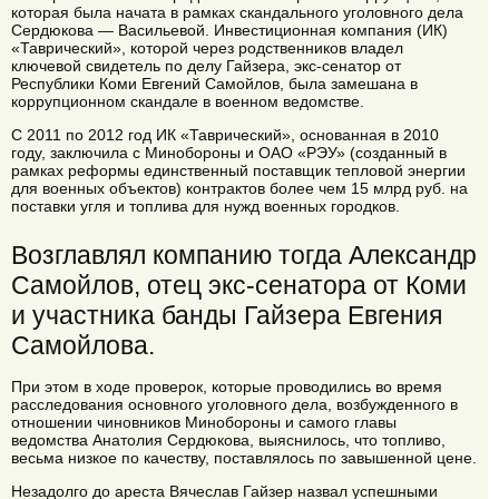
которая была начата в рамках скандального уголовного дела
Сердюкова — Васильевой. Инвестиционная компания (ИК)
«Таврический», которой через родственников владел
ключевой свидетель по делу Гайзера, экс-сенатор от
Республики Коми Евгений Самойлов, была замешана в
коррупционном скандале в военном ведомстве.
С 2011 по 2012 год ИК «Таврический», основанная в 2010
году, заключила с Минобороны и ОАО «РЭУ» (созданный в
рамках реформы единственный поставщик тепловой энергии
для военных объектов) контрактов более чем 15 млрд руб. на
поставки угля и топлива для нужд военных городков.
Возглавлял компанию тогда Александр
Самойлов, отец экс-сенатора от Коми
и участника банды Гайзера Евгения
Самойлова.
При этом в ходе проверок, которые проводились во время
расследования основного уголовного дела, возбужденного в
отношении чиновников Минобороны и самого главы
ведомства Анатолия Сердюкова, выяснилось, что топливо,
весьма низкое по качеству, поставлялось по завышенной цене.
Незадолго до ареста Вячеслав Гайзер назвал успешными