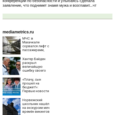
конференции по безопасности и улыбаясь сделала
заявление, что поднимет знамя мужа и возглавит...чт
mediametrics.ru
МЧС: в
Махачкале
сорвался лифт с
пассажирами,
пострадали
четыре человека
Хантер Байден
раскрыл
величайшую
ошибку своего
отца:
бездействие
«Плачу, сын
против Трампа
прошел на
бюджет!»:
Первые новости
о поступлении
детей звезд в
Норвежский
вузы Москвы
школьник нашёл
на экскурсии меч
времён викингов