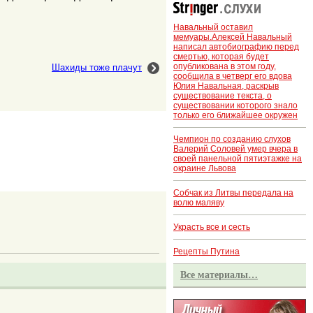
Навальный оставил
мемуары.Алексей Навальный
написал автобиографию перед
смертью, которая будет
опубликована в этом году,
Шахиды тоже плачут
сообщила в четверг его вдова
Юлия Навальная, раскрыв
существование текста, о
существовании которого знало
только его ближайшее окружен
Чемпион по созданию слухов
Валерий Соловей умер вчера в
своей панельной пятиэтажке на
окраине Львова
Собчак из Литвы передала на
волю маляву
Украсть все и сесть
Рецепты Путина
Все материалы…