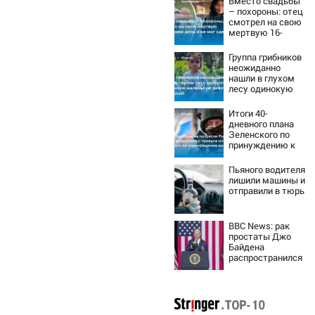
Вместо свадьбы
– похороны: отец
смотрел на свою
мертвую 16-
летнюю дочь и не
мог сдержать
Группа грибников
слезы
неожиданно
нашли в глухом
лесу одинокую
испуганную
маленькую
Итоги 40-
девочку с
дневного плана
игрушкой
Зеленского по
принуждению к
миру: как
ответила Россия,
Пьяного водителя
полный разбор
лишили машины и
провала операции
отправили в тюрь
Украины от
военкора Коца
BBC News: рак
простаты Джо
Байдена
распространился
на его кости и
органы