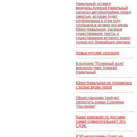
Навальный оставил
мемуары.Алексей Навальный
написал автобиографию перед
смертью, которая будет
опубликована в этом году,
сообщила в четверг его вдова
Юлия Навальная, раскрыв
существование текста, о
существовании которого знало
только его ближайшее окружен
Новые русские сенсации
В колонии "Полярный волк"
внезапно умер Алексей
Навальный
Юлия Навальная не справилась
с ролью вдовы героя
Общественники требуют
запретить роман Сорокина
"Наследие"
Какая компания по доставке
самая отвратительная? Это
СДЭК.
РЭП-килограммы споют на