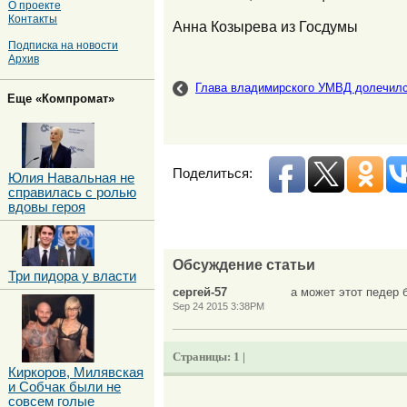
О проекте
Контакты
Анна Козырева из Госдумы
Подписка на новости
Архив
Глава владимирского УМВД долечилс
Еще «Компромат»
Поделиться:
Юлия Навальная не
справилась с ролью
вдовы героя
Обсуждение статьи
Три пидора у власти
сергей-57
а может этот педер 
Sep 24 2015 3:38PM
Страницы:
1 |
Киркоров, Милявская
и Собчак были не
совсем голые