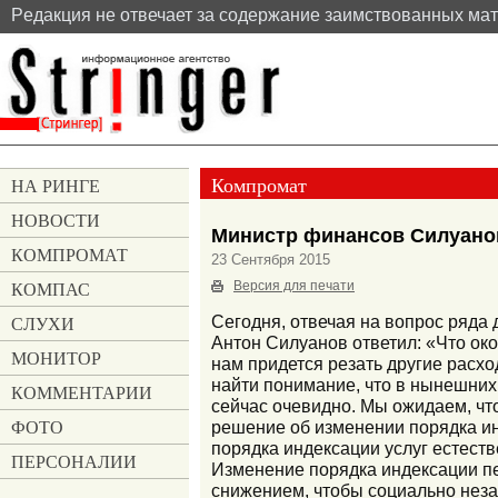
Pедакция не отвечает за содержание заимствованных ма
Компромат
НА РИНГЕ
НОВОСТИ
Министр финансов Силуанов
КОМПРОМАТ
23 Сентября 2015
КОМПАС
Версия для печати
СЛУХИ
Сегодня, отвечая на вопрос ряда
Антон Силуанов ответил: «Что ок
МОНИТОР
нам придется резать другие расхо
найти понимание, что в нынешни
КОММЕНТАРИИ
сейчас очевидно. Мы ожидаем, что
ФОТО
решение об изменении порядка ин
порядка индексации услуг естеств
ПЕРСОНАЛИИ
Изменение порядка индексации п
снижением, чтобы социально неза