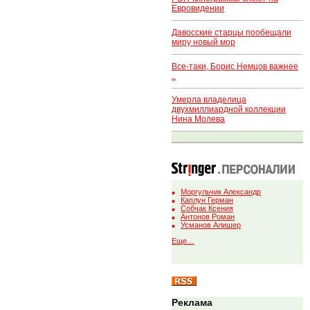
Евровидении
Давосские старцы пообещали
миру новый мор
Все-таки, Борис Немцов важнее
..
Умерла владелица
двухмиллиардной коллекции
Нина Молева
Моргульчик Александр
Каплун Герман
Собчак Ксения
Антонов Роман
Усманов Алишер
Еще…
Реклама