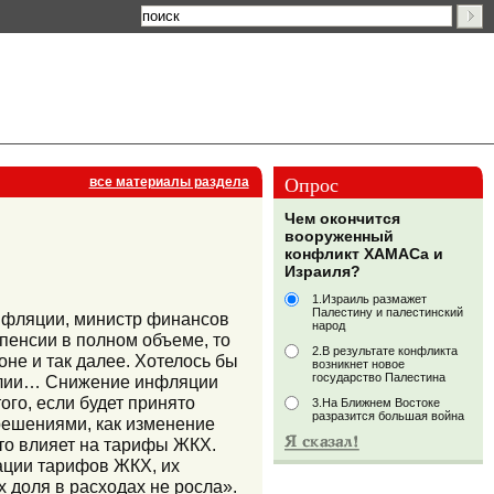
Опрос
все материалы раздела
Чем окончится
вооруженный
конфликт ХАМАСа и
Израиля?
1.Израиль размажет
Палестину и палестинский
инфляции, министр финансов
народ
пенсии в полном объеме, то
2.В результате конфликта
не и так далее. Хотелось бы
возникнет новое
государство Палестина
еалии… Снижение инфляции
ого, если будет принято
3.На Ближнем Востоке
разразится большая война
решениями, как изменение
что влияет на тарифы ЖКХ.
ации тарифов ЖКХ, их
 доля в расходах не росла».