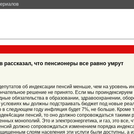
териалов
 рассказал, что пенсионеры все равно умрут
 депутатов об индексации пенсий меньше, чем на уровень 
ончательное решение не принято. Если мы проиндексируем 
дные обязательства в образовании, здравоохранении, оборо
х условиях мы должны подстраивать бюджет под новые р
 в следующем году инфляция будет 7%, не больше. Кроме т
дек4сации пенсий, то оно должно сопровождаться такими 
енных монополий. Это и электроэнергетика, и газ, это все, 
енсий должно сопровождаться изменением порядка индекс
щищенным слоям населения эти услуги были доступны, а их