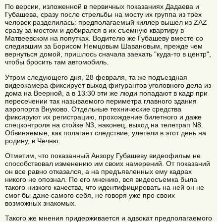
По версии, изложенной в первичных показаниях Дадаева и
Губашева, сразу после стрельбы на мосту их группа из трех
человек разделилась: предполагаемый киллер вышел из ZAZ
сразу за мостом и добирался в их съемную квартиру в
Матвеевском на попутках. Водителю же Губашеву вместе со
следившим за Борисом Немцовым Шавановым, прежде чем
вернуться домой, пришлось сначала заехать "куда-то в центр",
чтобы бросить там автомобиль.
Утром следующего дня, 28 февраля, та же подъездная
видеокамера фиксирует выход фигурантов уголовного дела из
дома на Веерной, а в 13:30 эти же люди попадают в кадр при
пересечении так называемого периметра главного здания
аэропорта Внуково. Отдельные технические средства
фиксируют их регистрацию, прохождение билетного и даже
спецконтроля на стойке N3, наконец, выход на телетрап N8.
Обвиняемые, как полагает следствие, улетели в этот день на
родину, в Чечню.
Отметим, что показанный Анзору Губашеву видеофильм не
способствовал изменению им своих намерений. От показаний
он все равно отказался, а на предъявленных ему кадрах
никого не опознал. По его мнению, вся видеосъемка была
такого низкого качества, что идентифицировать на ней он не
смог бы даже самого себя, не говоря уже про своих
возможных знакомых.
Такого же мнения придерживается и адвокат предполагаемого