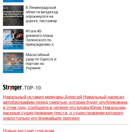
летнюю дочь и не
мог сдержать
В Ленинградской
слезы
области вездеход
опрокинулся на
дороге, пассажир
погиб
Итоги 40-
дневного плана
Зеленского по
принуждению к
миру: как
ответила Россия,
Масштабный
полный разбор
удар по Одессе и
провала операции
портам на
Украины от
Украине:
военкора Коца
Последние
новости,
подробности об
ударах России 9
августа 2026 года
Навальный оставил мемуары.Алексей Навальный написал
автобиографию перед смертью, которая будет опубликована
в этом году, сообщила в четверг его вдова Юлия Навальная,
раскрыв существование текста, о существовании которого
знало только его ближайшее окружен
Новые русские сенсации