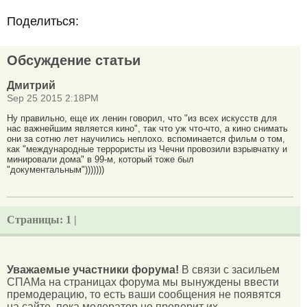
Поделиться:
Обсуждение статьи
Дмитрий
Sep 25 2015 2:18PM
Ну правильно, еще их ленин говорил, что "из всех искусств для
нас важнейшим является кино", так что уж что-что, а кино снимать
они за сотню лет научились неплохо. вспоминается фильм о том,
как "международные террористы из Чечни провозили взрывчатку и
минировали дома" в 99-м, который тоже был
"документальным")))))))
Страницы:
1 |
Уважаемые участники форума!
В связи с засильем
СПАМа на страницах форума мы вынуждены ввести
премодерацию, то есть ваши сообщения не появятся
на сайте, пока модератор не проверит их.