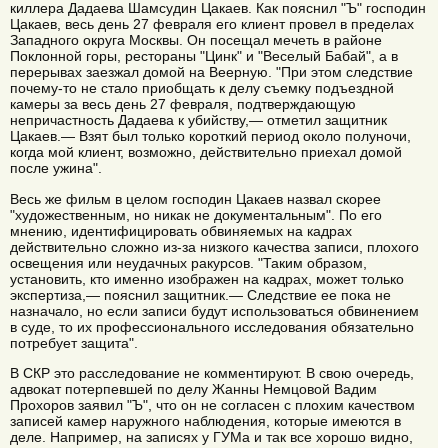
киллера Дадаева Шамсудин Цакаев. Как пояснил "Ъ" господин
Цакаев, весь день 27 февраля его клиент провел в пределах
Западного округа Москвы. Он посещал мечеть в районе
Поклонной горы, рестораны "Цинк" и "Веселый Бабай", а в
перерывах заезжал домой на Веерную. "При этом следствие
почему-то не стало приобщать к делу съемку подъездной
камеры за весь день 27 февраля, подтверждающую
непричастность Дадаева к убийству,— отметил защитник
Цакаев.— Взят был только короткий период около полуночи,
когда мой клиент, возможно, действительно приехал домой
после ужина".
Весь же фильм в целом господин Цакаев назвал скорее
"художественным, но никак не документальным". По его
мнению, идентифицировать обвиняемых на кадрах
действительно сложно из-за низкого качества записи, плохого
освещения или неудачных ракурсов. "Таким образом,
установить, кто именно изображен на кадрах, может только
экспертиза,— пояснил защитник.— Следствие ее пока не
назначало, но если записи будут использоваться обвинением
в суде, то их профессионального исследования обязательно
потребует защита".
В СКР это расследование не комментируют. В свою очередь,
адвокат потерпевшей по делу Жанны Немцовой Вадим
Прохоров заявил "Ъ", что он не согласен с плохим качеством
записей камер наружного наблюдения, которые имеются в
деле. Например, на записях у ГУМа и так все хорошо видно,