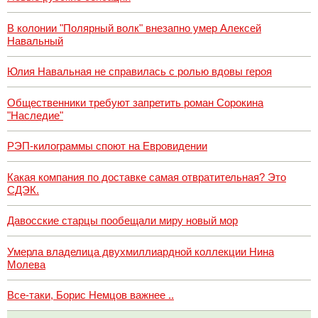
В колонии "Полярный волк" внезапно умер Алексей
Навальный
Юлия Навальная не справилась с ролью вдовы героя
Общественники требуют запретить роман Сорокина
"Наследие"
РЭП-килограммы споют на Евровидении
Какая компания по доставке самая отвратительная? Это
СДЭК.
Давосские старцы пообещали миру новый мор
Умерла владелица двухмиллиардной коллекции Нина
Молева
Все-таки, Борис Немцов важнее ..