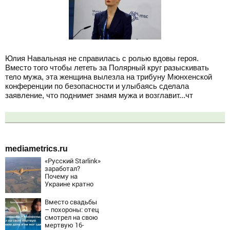
Юлия Навальная не справилась с ролью вдовы героя.
Вместо того чтобы лететь за Полярный круг разыскивать
тело мужа, эта женщина вылезла на трибуну Мюнхенской
конференции по безопасности и улыбаясь сделала
заявление, что поднимет знамя мужа и возглавит...чт
mediametrics.ru
«Русский Starlink»
заработал?
Почему на
Украине кратно
увеличилась
точность
Вместо свадьбы
попаданий по
– похороны: отец
объектам ВСУ
смотрел на свою
мертвую 16-