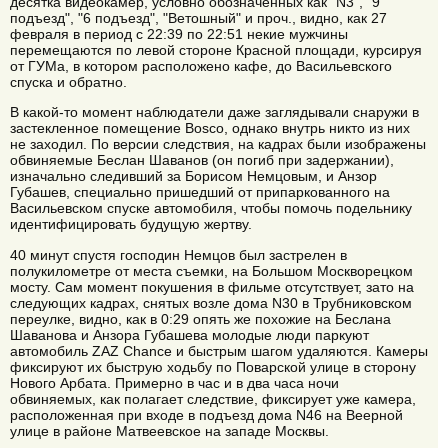
десятка видеокамер, условно обозначенных как "N3", "9
подъезд", "6 подъезд", "Ветошный" и проч., видно, как 27
февраля в период с 22:39 по 22:51 некие мужчины
перемещаются по левой стороне Красной площади, курсируя
от ГУМа, в котором расположено кафе, до Васильевского
спуска и обратно.
В какой-то момент наблюдатели даже заглядывали снаружи в
застекленное помещение Bosco, однако внутрь никто из них
не заходил. По версии следствия, на кадрах были изображены
обвиняемые Беслан Шаванов (он погиб при задержании),
изначально следивший за Борисом Немцовым, и Анзор
Губашев, специально пришедший от припаркованного на
Васильевском спуске автомобиля, чтобы помочь подельнику
идентифицировать будущую жертву.
40 минут спустя господин Немцов был застрелен в
полукилометре от места съемки, на Большом Москворецком
мосту. Сам момент покушения в фильме отсутствует, зато на
следующих кадрах, снятых возле дома N30 в Трубниковском
переулке, видно, как в 0:29 опять же похожие на Беслана
Шаванова и Анзора Губашева молодые люди паркуют
автомобиль ZAZ Chance и быстрым шагом удаляются. Камеры
фиксируют их быструю ходьбу по Поварской улице в сторону
Нового Арбата. Примерно в час и в два часа ночи
обвиняемых, как полагает следствие, фиксирует уже камера,
расположенная при входе в подъезд дома N46 на Веерной
улице в районе Матвеевское на западе Москвы.