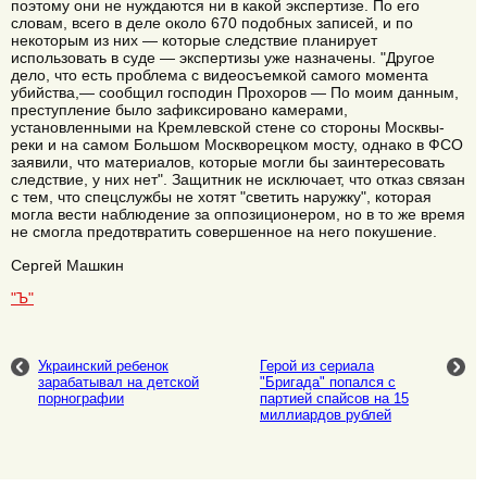
поэтому они не нуждаются ни в какой экспертизе. По его
словам, всего в деле около 670 подобных записей, и по
некоторым из них — которые следствие планирует
использовать в суде — экспертизы уже назначены. "Другое
дело, что есть проблема с видеосъемкой самого момента
убийства,— сообщил господин Прохоров — По моим данным,
преступление было зафиксировано камерами,
установленными на Кремлевской стене со стороны Москвы-
реки и на самом Большом Москворецком мосту, однако в ФСО
заявили, что материалов, которые могли бы заинтересовать
следствие, у них нет". Защитник не исключает, что отказ связан
с тем, что спецслужбы не хотят "светить наружку", которая
могла вести наблюдение за оппозиционером, но в то же время
не смогла предотвратить совершенное на него покушение.
Сергей Машкин
"Ъ"
Украинский ребенок
Герой из сериала
зарабатывал на детской
"Бригада" попался с
порнографии
партией спайсов на 15
миллиардов рублей