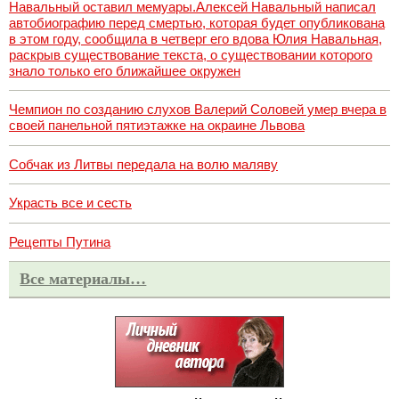
Навальный оставил мемуары.Алексей Навальный написал
автобиографию перед смертью, которая будет опубликована
в этом году, сообщила в четверг его вдова Юлия Навальная,
раскрыв существование текста, о существовании которого
знало только его ближайшее окружен
Чемпион по созданию слухов Валерий Соловей умер вчера в
своей панельной пятиэтажке на окраине Львова
Собчак из Литвы передала на волю маляву
Украсть все и сесть
Рецепты Путина
Все материалы…