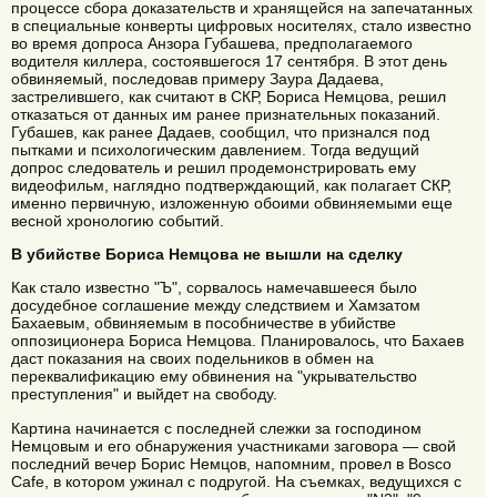
процессе сбора доказательств и хранящейся на запечатанных
в специальные конверты цифровых носителях, стало известно
во время допроса Анзора Губашева, предполагаемого
водителя киллера, состоявшегося 17 сентября. В этот день
обвиняемый, последовав примеру Заура Дадаева,
застрелившего, как считают в СКР, Бориса Немцова, решил
отказаться от данных им ранее признательных показаний.
Губашев, как ранее Дадаев, сообщил, что признался под
пытками и психологическим давлением. Тогда ведущий
допрос следователь и решил продемонстрировать ему
видеофильм, наглядно подтверждающий, как полагает СКР,
именно первичную, изложенную обоими обвиняемыми еще
весной хронологию событий.
В убийстве Бориса Немцова не вышли на сделку
Как стало известно "Ъ", сорвалось намечавшееся было
досудебное соглашение между следствием и Хамзатом
Бахаевым, обвиняемым в пособничестве в убийстве
оппозиционера Бориса Немцова. Планировалось, что Бахаев
даст показания на своих подельников в обмен на
переквалификацию ему обвинения на "укрывательство
преступления" и выйдет на свободу.
Картина начинается с последней слежки за господином
Немцовым и его обнаружения участниками заговора — свой
последний вечер Борис Немцов, напомним, провел в Bosco
Cafe, в котором ужинал с подругой. На съемках, ведущихся с