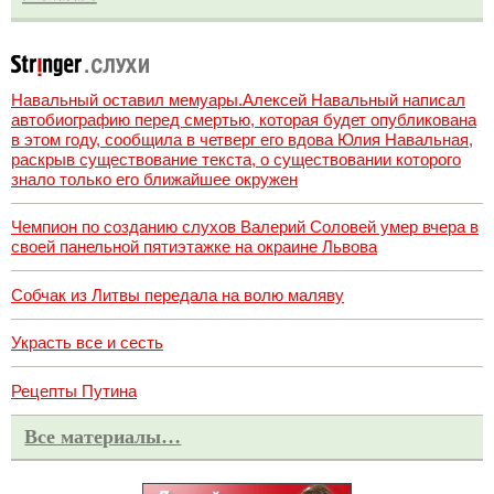
Навальный оставил мемуары.Алексей Навальный написал
автобиографию перед смертью, которая будет опубликована
в этом году, сообщила в четверг его вдова Юлия Навальная,
раскрыв существование текста, о существовании которого
знало только его ближайшее окружен
Чемпион по созданию слухов Валерий Соловей умер вчера в
своей панельной пятиэтажке на окраине Львова
Собчак из Литвы передала на волю маляву
Украсть все и сесть
Рецепты Путина
Все материалы…