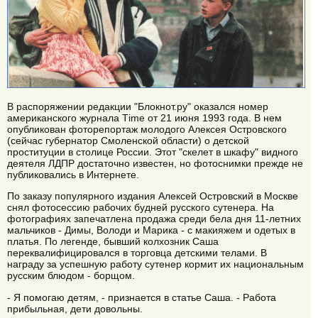
В распоряжении редакции "Блокнот.ру" оказался номер
американского журнала Тime от 21 июня 1993 года. В нем
опубликован фоторепортаж молодого Алексея Островского
(сейчас губернатор Смоленской области) о детской
проституции в столице России. Этот "скелет в шкафу" видного
деятеля ЛДПР достаточно известен, но фотоснимки прежде не
публиковались в Интернете.
По заказу популярного издания Алексей Островский в Москве
снял фотосессию рабочих будней русского сутенера. На
фотографиях запечатлена продажа среди бела дня 11-летних
мальчиков - Димы, Володи и Марика - с макияжем и одетых в
платья. По легенде, бывший колхозник Саша
переквалифицировался в торговца детскими телами. В
награду за успешную работу сутенер кормит их национальным
русским блюдом - борщом.
- Я помогаю детям, - признается в статье Саша. - Работа
прибыльная, дети довольны.