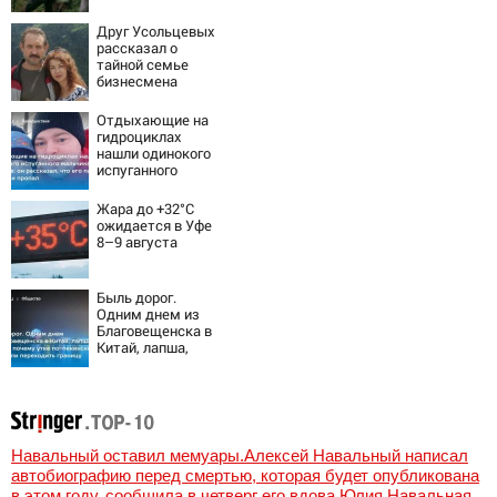
Друг Усольцевых
рассказал о
тайной семье
бизнесмена
Отдыхающие на
гидроциклах
нашли одинокого
испуганного
мальчика на
лодке: он
Жара до +32°C
рассказал, что
ожидается в Уфе
его папа нырнул и
8–9 августа
пропал
Быль дорог.
Одним днем из
Благовещенска в
Китай, лапша,
мемы, и почему
утке по-пекински
запретили
переходить
границу
Навальный оставил мемуары.Алексей Навальный написал
автобиографию перед смертью, которая будет опубликована
в этом году, сообщила в четверг его вдова Юлия Навальная,