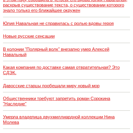
раскрыв существование текста, о существовании которого
знало только его ближайшее окружен
Юлия Навальная не справилась с ролью вдовы героя
Новые русские сенсации
В колонии "Полярный волк" внезапно умер Алексей
Навальный
Какая компания по доставке самая отвратительная? Это
СДЭК.
Давосские старцы пообещали миру новый мор
Общественники требуют запретить роман Сорокина
"Наследие"
Умерла владелица двухмиллиардной коллекции Нина
Молева