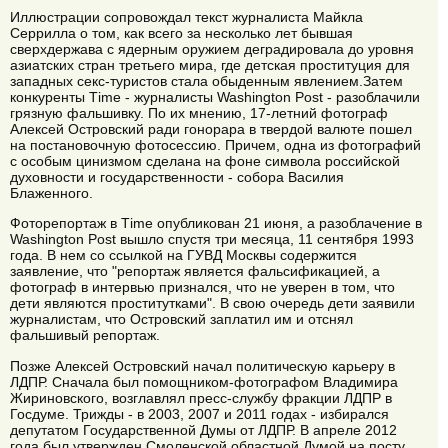
Иллюстрации сопровождал текст журналиста Майкла
Серрилла о том, как всего за несколько лет бывшая
сверхдержава с ядерным оружием деградировала до уровня
азиатских стран третьего мира, где детская проституция для
западных секс-туристов стала обыденным явлением.Затем
конкуренты Тime - журналисты Washington Post - разоблачили
грязную фальшивку. По их мнению, 17-летний фотограф
Алексей Островский ради гонорара в твердой валюте пошел
на постановочную фотосессию. Причем, одна из фотографий
с особым цинизмом сделана на фоне символа российской
духовности и государственности - собора Василия
Блаженного.
Фоторепортаж в Тime опубликован 21 июня, а разоблачение в
Washington Post вышло спустя три месяца, 11 сентября 1993
года. В нем со ссылкой на ГУВД Москвы содержится
заявление, что "репортаж является фальсификацией, а
фотограф в интервью признался, что не уверен в том, что
дети являются проститутками". В свою очередь дети заявили
журналистам, что Островский заплатил им и отснял
фальшивый репортаж.
Позже Алексей Островский начал политическую карьеру в
ЛДПР. Сначала был помощником-фотографом Владимира
Жириновского, возглавлял пресс-службу фракции ЛДПР в
Госдуме. Трижды - в 2003, 2007 и 2011 годах - избирался
депутатом Государственной Думы от ЛДПР. В апреле 2012
года был утвержден Смоленской областной Думой на посту