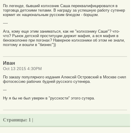
По легенде, бывший колхозник Саша переквалифицировался в
торговца детскими телами. В награду за успешную работу сутенер
кормит их национальным русским блюдом - борщом.
----
Ага, кому еще этим заниматься, как не "колхознику Саше"? что-
что? Рынок детской проституции держит мафия, а вся мафия в
бензоколонке при погонах? Наверное колхозники об этом не знали,
поэтому и вошли в "бизнес"))
Иван
Oct 13 2015 4:30PM
По заказу популярного издания Алексей Островский в Москве снял
фотосессию рабочих будней русского сутенера.
---
Ну я бы не был уверен в "русскости" этого сутера.
Страницы:
1 |