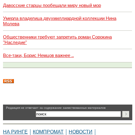
Давосские старцы пообещали миру новый мор
Умерла владелица двухмиллиардной коллекции Нина
Молева
Общественники требуют запретить роман Сорокина
"Наследие"
Все-таки, Борис Немцов важнее ..
Pедакция не отвечает за содержание заимствованных материалов
НА РИНГЕ
КОМПРОМАТ
НОВОСТИ