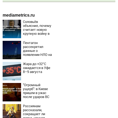
mediametrics.ru
Соловьёв
объяснил, почему
считает новую
крупную войну в
Европе
неизбежной
Пентагон
рассекретил
данные о
появлении НЛО на
Ближнем Востоке
Жара до +32°C
ожидается в Уфе
8–9 августа
"Огромный
ущерб": в Киеве
пришли в ужас
после ударов ВС
России
Россиянам
рассказали,
сокращает ли
жизнь ночная