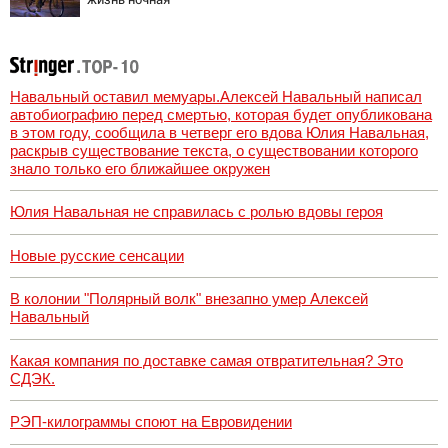
работа
Навальный оставил мемуары.Алексей Навальный написал
автобиографию перед смертью, которая будет опубликована
в этом году, сообщила в четверг его вдова Юлия Навальная,
раскрыв существование текста, о существовании которого
знало только его ближайшее окружен
Юлия Навальная не справилась с ролью вдовы героя
Новые русские сенсации
В колонии "Полярный волк" внезапно умер Алексей
Навальный
Какая компания по доставке самая отвратительная? Это
СДЭК.
РЭП-килограммы споют на Евровидении