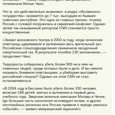
телеканала Мэтью Чанс.
Что ж, это действительно возможно: в рядах «Исламского
государства» сражается до 7 тыс. выходцев из бывших
советских республик. Это одна из главных причин, почему
Россия с головой погрузилась в сирийский конфликт. Однако
затем так называемый репортаж CNN становится просто
кощунственным.
«Захват московского театра в 2002-м году, когда чеченские
повстанцы удерживали в заложниках весь зрительный зал.
Российские спецподразделения применили загадочный
смертоносный газ. В результате погибли 130 заложников», —
продолжил Чанс.
Террористы собирались убить более 900 ни в чём не
повинных людей, среди которых были и дети. И вы смеете
называть боевиков повстанцами, а убийцами выставить
российский спецназ? Однако на этом CNN не стал
останавливаться.
«В 2004 году в Беслане было убито более 330 человек,
включая 186 детей, взятых в заложники в первый день
учебного года. Зверские военные кампании Москвы в Чечне,
где большая часть населения исповедует ислам, и других
неспокойных регионах юга России привели к череде ужасных
событий», — заявил американский журналист.