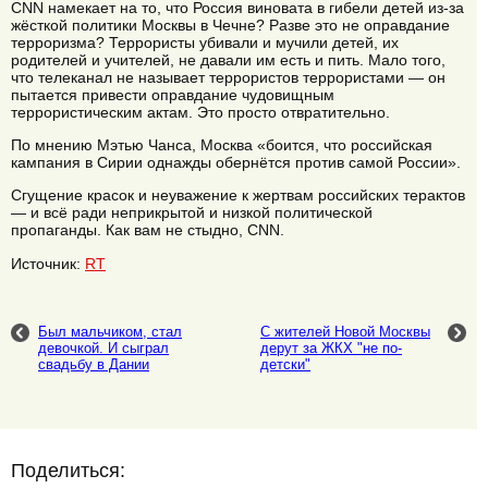
CNN намекает на то, что Россия виновата в гибели детей из-за
жёсткой политики Москвы в Чечне? Разве это не оправдание
терроризма? Террористы убивали и мучили детей, их
родителей и учителей, не давали им есть и пить. Мало того,
что телеканал не называет террористов террористами — он
пытается привести оправдание чудовищным
террористическим актам. Это просто отвратительно.
По мнению Мэтью Чанса, Москва «боится, что российская
кампания в Сирии однажды обернётся против самой России».
Сгущение красок и неуважение к жертвам российских терактов
— и всё ради неприкрытой и низкой политической
пропаганды. Как вам не стыдно, CNN.
Источник:
RT
Был мальчиком, стал
С жителей Новой Москвы
девочкой. И сыграл
дерут за ЖКХ "не по-
свадьбу в Дании
детски"
Поделиться: