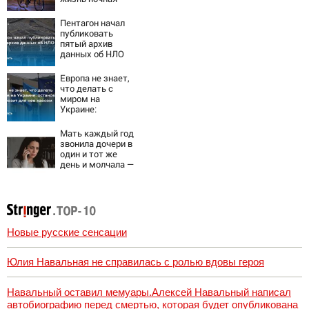
работа
Пентагон начал
публиковать
пятый архив
данных об НЛО
Европа не знает,
что делать с
миром на
Украине:
остановка боев
грозит для нее
Мать каждый год
хаосом
звонила дочери в
один и тот же
день и молчала —
причина
раскрылась
слишком поздно:
история одной
семьи
Новые русские сенсации
Юлия Навальная не справилась с ролью вдовы героя
Навальный оставил мемуары.Алексей Навальный написал
автобиографию перед смертью, которая будет опубликована