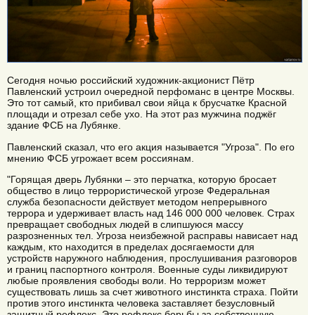
Сегодня ночью российский художник-акционист Пётр
Павленский устроил очередной перфоманс в центре Москвы.
Это тот самый, кто прибивал свои яйца к брусчатке Красной
площади и отрезал себе ухо. На этот раз мужчина поджёг
здание ФСБ на Лубянке.
Павленский сказал, что его акция называется "Угроза". По его
мнению ФСБ угрожает всем россиянам.
"Горящая дверь Лубянки – это перчатка, которую бросает
общество в лицо террористической угрозе Федеральная
служба безопасности действует методом непрерывного
террора и удерживает власть над 146 000 000 человек. Страх
превращает свободных людей в слипшуюся массу
разрозненных тел. Угроза неизбежной расправы нависает над
каждым, кто находится в пределах досягаемости для
устройств наружного наблюдения, прослушивания разговоров
и границ паспортного контроля. Военные суды ликвидируют
любые проявления свободы воли. Но терроризм может
существовать лишь за счет животного инстинкта страха. Пойти
против этого инстинкта человека заставляет безусловный
защитный рефлекс. Это рефлекс борьбы за собственную