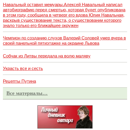
Навальный оставил мемуары.Алексей Навальный написал
автобиографию перед смертью, которая будет опубликована
в этом году, сообщила в четверг его вдова Юлия Навальная,
раскрыв существование текста, о существовании которого
знало только его ближайшее окружен
Чемпион по созданию слухов Валерий Соловей умер вчера в
своей панельной пятиэтажке на окраине Львова
Собчак из Литвы передала на волю маляву
Украсть все и сесть
Рецепты Путина
Все материалы…