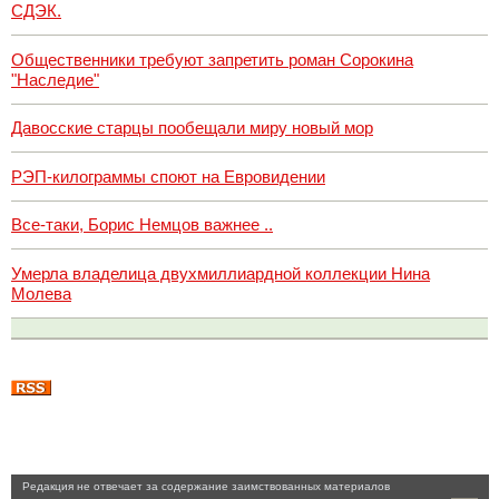
СДЭК.
Общественники требуют запретить роман Сорокина
"Наследие"
Давосские старцы пообещали миру новый мор
РЭП-килограммы споют на Евровидении
Все-таки, Борис Немцов важнее ..
Умерла владелица двухмиллиардной коллекции Нина
Молева
Pедакция не отвечает за содержание заимствованных материалов