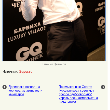
Евгений Цыганов
Источник:
Super.ru
Дерипаска позвал на
Приближенные Сергея
корпоратив артистов и
Гуральникова советуют
министров
прессе "добровольно"
убрать весь компромат на
начальника