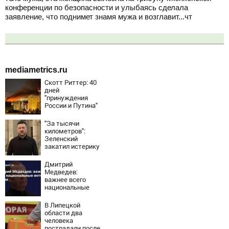
конференции по безопасности и улыбаясь сделала
заявление, что поднимет знамя мужа и возглавит...чт
mediametrics.ru
Скотт Риттер: 40
дней
"принуждения
России и Путина"
резко приблизили
крах режима
"За тысячи
Зеленского
километров":
Зеленский
закатил истерику
Западу после
ночного удара
Дмитрий
Медведев:
важнее всего
национальные
интересы России
В Липецкой
области два
человека
пострадали после