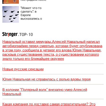
падения БПЛА
"Может что-то
сделать": в
Европе
высказались о
нападении России
Навальный оставил мемуары.Алексей Навальный написал
автобиографию перед смертью, которая будет опубликована
в этом году, сообщила в четверг его вдова Юлия Навальная,
раскрыв существование текста, о существовании которого
знало только его ближайшее окружен
Новые русские сенсации
Юлия Навальная не справилась с ролью вдовы героя
В колонии "Полярный волк" внезапно умер Алексей
Навальный
Какая компания по доставке самая отвратительная? Это