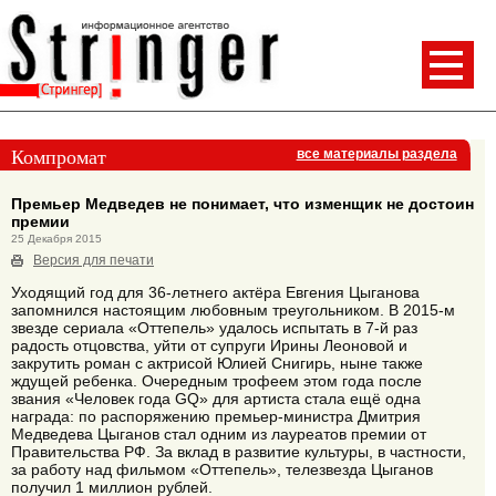
Компромат
все материалы раздела
Премьер Медведев не понимает, что изменщик не достоин
премии
25 Декабря 2015
Версия для печати
Уходящий год для 36-летнего актёра Евгения Цыганова
запомнился настоящим любовным треугольником. В 2015-м
звезде сериала «Оттепель» удалось испытать в 7-й раз
радость отцовства, уйти от супруги Ирины Леоновой и
закрутить роман с актрисой Юлией Снигирь, ныне также
ждущей ребенка. Очередным трофеем этом года после
звания «Человек года GQ» для артиста стала ещё одна
награда: по распоряжению премьер-министра Дмитрия
Медведева Цыганов стал одним из лауреатов премии от
Правительства РФ. За вклад в развитие культуры, в частности,
за работу над фильмом «Оттепель», телезвезда Цыганов
получил 1 миллион рублей.