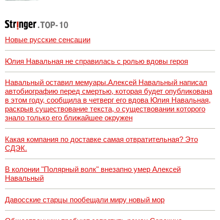
Новые русские сенсации
Юлия Навальная не справилась с ролью вдовы героя
Навальный оставил мемуары.Алексей Навальный написал
автобиографию перед смертью, которая будет опубликована
в этом году, сообщила в четверг его вдова Юлия Навальная,
раскрыв существование текста, о существовании которого
знало только его ближайшее окружен
Какая компания по доставке самая отвратительная? Это
СДЭК.
В колонии "Полярный волк" внезапно умер Алексей
Навальный
Давосские старцы пообещали миру новый мор