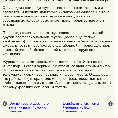
Справедливости ради, нужно сказать, что они таковыми и
являются. И публика давно уже их таковыми считает. Но то, о
чем я здесь пишу должно случиться уже у них в их
собственных головах. А их пугает даже предчувствие этой
мысли.
По правде сказать, я кроме журналистов не знаю никакой
другой профессиональной группы (разве еще только
кэгэбэшники), которые так забавно сочетали бы в себе полную
аморальность и невежество с фанаберией и представлением
о некоей важной общественной миссии, которую они
исполняют.
Журналисты сами творцы мифологии о себе. И как всякие
мифотворцы стали первыми жертвами созданного ими мифа.
Но реальность жестоко отомстила им: компьютер и
телекоммуникации все поставили на свои места. Оказалось,
что работа редактора столь же легко формализуется, как и
работа диспетчера и логиста. А креатив могут создавать все. И
всякому креативу есть свой читатель.
Это не просто арест, это
Борьба титанов: Тёмы
попытка найти "русских
Лебедева и Лёши
хакеров"
Навального