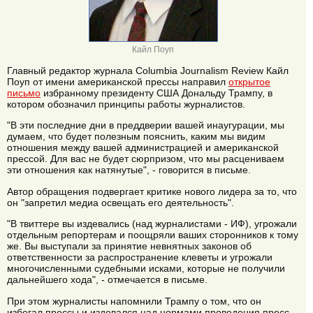
Кайл Поуп
Главный редактор журнала Columbia Journalism Review Кайл
Поуп от имени американской прессы направил
открытое
письмо
избранному президенту США Дональду Трампу, в
котором обозначил принципы работы журналистов.
"В эти последние дни в преддверии вашей инаугурации, мы
думаем, что будет полезным пояснить, каким мы видим
отношения между вашей администрацией и американской
прессой. Для вас не будет сюрпризом, что мы расцениваем
эти отношения как натянутые", - говорится в письме.
Автор обращения подвергает критике нового лидера за то, что
он "запретил медиа освещать его деятельность".
"В твиттере вы издевались (над журналистами - ИФ), угрожали
отдельным репортерам и поощряли ваших сторонников к тому
же. Вы выступали за принятие невнятных законов об
ответственности за распространение клеветы и угрожали
многочисленными судебными исками, которые не получили
дальнейшего хода", - отмечается в письме.
При этом журналисты напомнили Трампу о том, что он
избегал прессы и издевался над нормами проведения пресс-