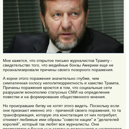
Мне кажется, что открытое письмо журналистов Трампу -
свидетельство того, что медийные бонзы Америки еще не
проанализировали причины своего позорного поражения.
А корни этого поражения значительно глубже, чем
симпатичная охлосу неполиткорректность и хамство Трампа.
Причины поражения кроются в том, что социальные сети
разрушили монополию статусных СМИ на определение
повестки и на формирование общественного мнения.
Но проигравшие битву не хотят этого видеть. Поскольку если
они признают именно это - причиной своего поражения, то та
трансформация, которую эта констатация от них потребует,
отнимет любимые ими образы "совести нации" и "делателей
королей", который так любят все журналисты. Они
превратятся в банальных газетных поденщиков и шелкоперов.