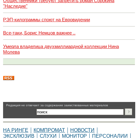
Общественники требуют запретить роман Сорокина
"Наследие"
РЭП-килограммы споют на Евровидении
Все-таки, Борис Немцов важнее ..
Умерла владелица двухмиллиардной коллекции Нина
Молева
Pедакция не отвечает за содержание заимствованных материалов
НА РИНГЕ
КОМПРОМАТ
НОВОСТИ
ЭКСКЛЮЗИВ
СЛУХИ
МОНИТОР
ПЕРСОНАЛИИ