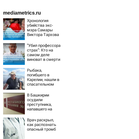
mediametrics.ru
Хронология
убийства экс-
мэра Самары
Виктора Тархова
и его жены: шесть
шокирующих
"Убил профессора
фактов, новые
страх": Кто на
подробности
самом деле
виноват в смерти
ученого Зезина,
остановившего
Рыбака,
мальчишек на
погибшего в
поле с горохом
Карелии, нашли в
спасательном
жилете
В Башкирии
осудили
преступника,
напавшего на
пару после
застолья
Врач раскрыл,
как распознать
опасный тромб