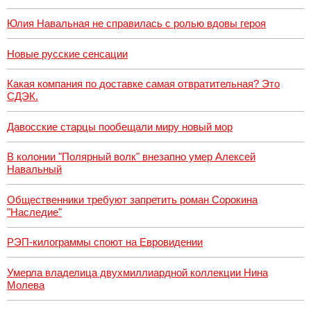
Юлия Навальная не справилась с ролью вдовы героя
Новые русские сенсации
Какая компания по доставке самая отвратительная? Это
СДЭК.
Давосские старцы пообещали миру новый мор
В колонии "Полярный волк" внезапно умер Алексей
Навальный
Общественники требуют запретить роман Сорокина
"Наследие"
РЭП-килограммы споют на Евровидении
Умерла владелица двухмиллиардной коллекции Нина
Молева