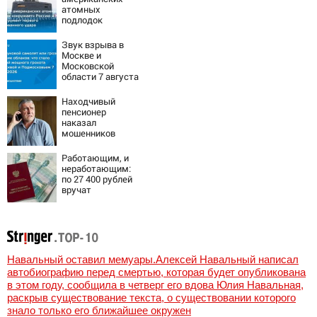
атомных
подлодок
«окружает»
Россию и Китай:
Звук взрыва в
это инструмент
Москве и
первого
Московской
массированного
области 7 августа
удара
2026 года:
Причины,
Находчивый
источник, откуда
пенсионер
был громкий
наказал
хлопок
мошенников
изощренным
способом
Работающим, и
неработающим:
по 27 400 рублей
вручат
пенсионерам в
сентябре -
PrimaMedia.ru
Навальный оставил мемуары.Алексей Навальный написал
автобиографию перед смертью, которая будет опубликована
в этом году, сообщила в четверг его вдова Юлия Навальная,
раскрыв существование текста, о существовании которого
знало только его ближайшее окружен