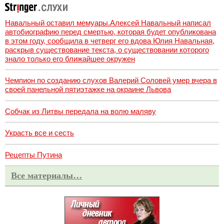
Навальный оставил мемуары.Алексей Навальный написал
автобиографию перед смертью, которая будет опубликована
в этом году, сообщила в четверг его вдова Юлия Навальная,
раскрыв существование текста, о существовании которого
знало только его ближайшее окружен
Чемпион по созданию слухов Валерий Соловей умер вчера в
своей панельной пятиэтажке на окраине Львова
Собчак из Литвы передала на волю маляву
Украсть все и сесть
Рецепты Путина
Все материалы…