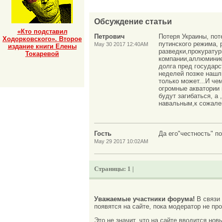
Обсуждение статьи
«Кто подставил
Петрович
Потеря Украины, пот
Ходорковского». Второе
путинского режима,
May 30 2017 12:40AM
издание книги Елены
разведки,прокуратур
Токаревой
компании,аллюминиев
долга пред государс
неделей позже нашли
только может...И ч
огромные акватории 
будут загибаться, а
навальным,к сожале
Гость
Да его"честность" п
May 29 2017 10:02AM
Страницы:
1 |
Уважаемые участники форума!
В связи
появятся на сайте, пока модератор не про
Это не значит, что на сайте вводится но