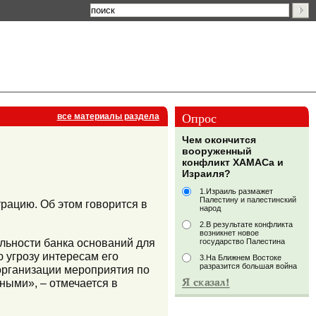
Опрос
все материалы раздела
Чем окончится
вооруженный
конфликт ХАМАСа и
Израиля?
1.Израиль размажет
Палестину и палестинский
рацию. Об этом говорится в
народ
2.В результате конфликта
возникнет новое
льности банка оснований для
государство Палестина
 угрозу интересам его
3.На Ближнем Востоке
разразится большая война
организации мероприятия по
ыми», – отмечается в