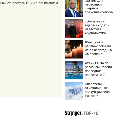
Органы для
и вы отнесетесь к ним с пониманием.
пересадки
«черные
трансплантологи»
извлекали у еще
живых пациентов
«Они в гости
вдвоем ходят»:
известная
журналистка
подтвердила
роман
Женщина и
Бондарчука и
ребёнок погибли
Исаковой
из-за непогоды в
Смоленске
Атаки БПЛА по
регионам России,
последние
новости на 7
августа 2026:
последствия,
Спасатели
атаки на склады
отказались от
Wildberries,
эвакуации тела
состояние
Натальи
пострадавших
Наговицыной с
семитысячника