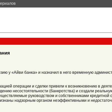
териалов
пания
нзию у «Айви банка» и назначил в него временную админист
цией операции и сделки привели к возникновению в деяте
ению несостоятельности (банкротства) и создали реальную
существляемые руководством и собственниками кредитной 
ризнаны надзорным органом неэффективными и недостаточн