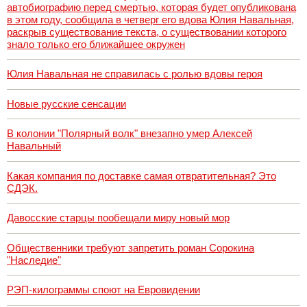
автобиографию перед смертью, которая будет опубликована
в этом году, сообщила в четверг его вдова Юлия Навальная,
раскрыв существование текста, о существовании которого
знало только его ближайшее окружен
Юлия Навальная не справилась с ролью вдовы героя
Новые русские сенсации
В колонии "Полярный волк" внезапно умер Алексей
Навальный
Какая компания по доставке самая отвратительная? Это
СДЭК.
Давосские старцы пообещали миру новый мор
Общественники требуют запретить роман Сорокина
"Наследие"
РЭП-килограммы споют на Евровидении