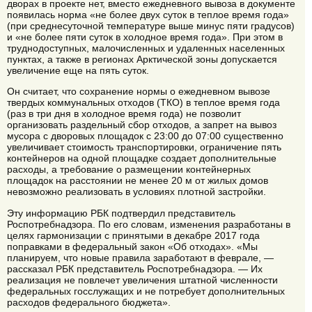
дворах в проекте нет, вместо ежедневного вывоза в документе
появилась норма «не более двух суток в теплое время года»
(при среднесуточной температуре выше минус пяти градусов)
и «не более пяти суток в холодное время года». При этом в
труднодоступных, малочисленных и удаленных населенных
пунктах, а также в регионах Арктической зоны допускается
увеличение еще на пять суток.
Он считает, что сохранение нормы о ежедневном вывозе
твердых коммунальных отходов (ТКО) в теплое время года
(раз в три дня в холодное время года) не позволит
организовать раздельный сбор отходов, а запрет на вывоз
мусора с дворовых площадок с 23:00 до 07:00 существенно
увеличивает стоимость транспортировки, ограничение пять
контейнеров на одной площадке создает дополнительные
расходы, а требование о размещении контейнерных
площадок на расстоянии не менее 20 м от жилых домов
невозможно реализовать в условиях плотной застройки.
Эту информацию РБК подтвердил представитель
Роспотребнадзора. По его словам, изменения разработаны в
целях гармонизации с принятыми в декабре 2017 года
поправками в федеральный закон «Об отходах». «Мы
планируем, что новые правила заработают в феврале, —
рассказал РБК представитель Роспотребнадзора. — Их
реализация не повлечет увеличения штатной численности
федеральных госслужащих и не потребует дополнительных
расходов федерального бюджета».