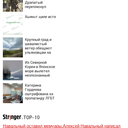
Драпатый
переплюнул
Сырского
Хыянәт җиле исте
Крупный град и
шквалистый
ветер обещают
ульяновцам на
выходные
Из Северной
Кореи в Японское
море вылетел
неопознанный
снаряд
Катерина
Гордеева
оштрафована за
пропаганду ЛГБТ
в интернете -
Новости на
Вести.ru
Навальный оставил мемуары.Алексей Навальный написал