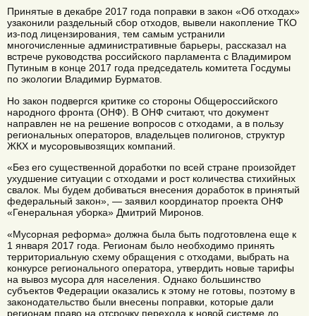
Принятые в декабре 2017 года поправки в закон «Об отходах»
узаконили раздельный сбор отходов, вывели накопление ТКО
из-под лице​нзирования, тем самым устранили
многочисленные административные барьеры, рассказал на
встрече руководства российского парламента с Владимиром
Путиным в конце 2017 года председатель комитета Госдумы
по экологии Владимир Бурматов.
Но закон подвергся критике со стороны Общероссийского
народного фронта (ОНФ). В ОНФ считают, что документ
направлен не на решение вопросов с отходами, а в пользу
региональных операторов, владельцев полигонов, структур
ЖКХ и мусоровывозящих компаний.
«Без его существенной доработки по всей стране произойдет
ухудшение ситуации с отходами и рост количества стихийных
свалок. Мы будем добиваться внесения доработок в принятый
федеральный закон», — заявил координатор проекта ОНФ
«Генеральная уборка» Дмитрий Миронов.
«Мусорная реформа» должна была быть подготовлена еще к
1 января 2017 года. Регионам было необходимо принять
территориальную схему обращения с отходами, выбрать на
конкурсе регионального оператора, утвердить новые тарифы
на вывоз мусора для населения. Однако большинство
субъектов Федерации оказались к этому не готовы, поэтому в
законодательство были внесены поправки, которые дали
регионам право на отсрочку перехода к новой системе до