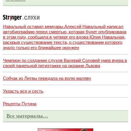
Навальный оставил мемуары.Алексей Навальный написал
автобиографию перед смертью, которая будет опубликована
в этом году, сообщила в четверг его вдова Юлия Навальная,
раскрыв существование текста, о существовании которого
знало только его ближайшее окружен
Чемпион по созданию слухов Валерий Соловей умер вчера в
своей панельной пятиэтажке на окраине Львова
Собчак из Литвы передала на волю маляву
Украсть все и сесть
Рецепты Путина
Все материалы…