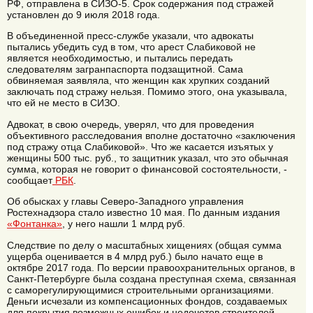
РФ, отправлена в СИЗО-5. Срок содержания под стражей
установлен до 9 июля 2018 года.
В объединенной пресс-службе указали, что адвокаты
пытались убедить суд в том, что арест Слабиковой не
является необходимостью, и пытались передать
следователям загранпаспорта подзащитной. Сама
обвиняемая заявляла, что женщин как хрупких созданий
заключать под стражу нельзя. Помимо этого, она указывала,
что ей не место в СИЗО.
Адвокат, в свою очередь, уверял, что для проведения
объективного расследования вполне достаточно «заключения
под стражу отца Слабиковой». Что же касается изъятых у
женщины 500 тыс. руб., то защитник указал, что это обычная
сумма, которая не говорит о финансовой состоятельности, -
сообщает
РБК
.
Об обысках у главы Северо-Западного управления
Ростехнадзора стало известно 10 мая. По данным издания
«Фонтанка»
, у него нашли 1 млрд руб.
Следствие по делу о масштабных хищениях (общая сумма
ущерба оценивается в 4 млрд руб.) было начато еще в
октябре 2017 года. По версии правоохранительных органов, в
Санкт-Петербурге была создана преступная схема, связанная
с саморегулирующимися строительными организациями.
Деньги исчезали из компенсационных фондов, создаваемых
для покрытия возможных ошибок и недочетов строителей.