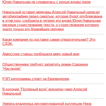
Юлия Навальная не справилась с ролью вдовы героя
Навальный оставил мемуары.Алексей Навальный написал
автобиографию перед смертью, которая будет опубликована
в этом году, сообщила в четверг его вдова Юлия Навальная,
раскрыв существование текста, о существовании которого
знало только его ближайшее окружен
Какая компания по доставке самая отвратительная? Это
СДЭК.
Давосские старцы пообещали миру новый мор
Общественники требуют запретить роман Сорокина
"Наследие"
РЭП-килограммы споют на Евровидении
В колонии "Полярный волк" внезапно умер Алексей
Навальный
Умерла владелица двухмиллиардной коллекции Нина