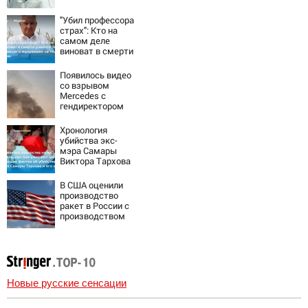
"Убил профессора
страх": Кто на
самом деле
виноват в смерти
ученого Зезина,
остановившего
Появилось видео
мальчишек на
со взрывом
поле с горохом
Mercedes с
гендиректором
«Уралдронзавода
» на Урале
Хронология
убийства экс-
мэра Самары
Виктора Тархова
и его жены: шесть
шокирующих
В США оценили
фактов, новые
производство
подробности
ракет в России с
производством
"Пэтриотов"
Новые русские сенсации