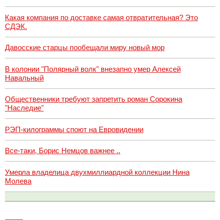
Какая компания по доставке самая отвратительная? Это
СДЭК.
Давосские старцы пообещали миру новый мор
В колонии "Полярный волк" внезапно умер Алексей
Навальный
Общественники требуют запретить роман Сорокина
"Наследие"
РЭП-килограммы споют на Евровидении
Все-таки, Борис Немцов важнее ..
Умерла владелица двухмиллиардной коллекции Нина
Молева