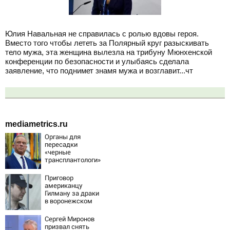
Юлия Навальная не справилась с ролью вдовы героя.
Вместо того чтобы лететь за Полярный круг разыскивать
тело мужа, эта женщина вылезла на трибуну Мюнхенской
конференции по безопасности и улыбаясь сделала
заявление, что поднимет знамя мужа и возглавит...чт
mediametrics.ru
Органы для
пересадки
«черные
трансплантологи»
извлекали у еще
живых пациентов
Приговор
американцу
Гилману за драки
в воронежском
СИЗО
потребовали
Сергей Миронов
ужесточить -
призвал снять