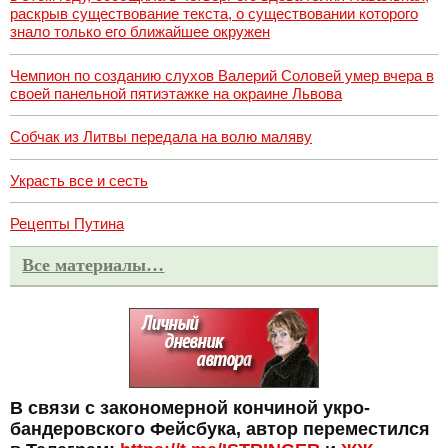
раскрыв существование текста, о существовании которого
знало только его ближайшее окружен
Чемпион по созданию слухов Валерий Соловей умер вчера в
своей панельной пятиэтажке на окраине Львова
Собчак из Литвы передала на волю маляву
Украсть все и сесть
Рецепты Путина
Все материалы…
В связи с закономерной кончиной укро-
бандеровского Фейсбука, автор переместился