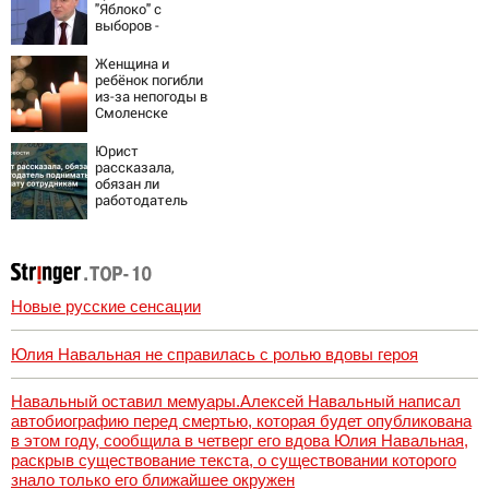
Новости на
"Яблоко" с
Вести.ru
выборов -
Новости на
Вести.ru
Женщина и
ребёнок погибли
из-за непогоды в
Смоленске
Юрист
рассказала,
обязан ли
работодатель
поднимать
зарплату
сотрудникам
Новые русские сенсации
Юлия Навальная не справилась с ролью вдовы героя
Навальный оставил мемуары.Алексей Навальный написал
автобиографию перед смертью, которая будет опубликована
в этом году, сообщила в четверг его вдова Юлия Навальная,
раскрыв существование текста, о существовании которого
знало только его ближайшее окружен