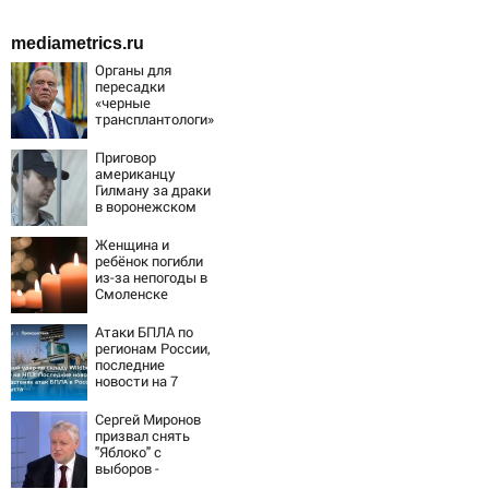
mediametrics.ru
Органы для
пересадки
«черные
трансплантологи»
извлекали у еще
живых пациентов
Приговор
американцу
Гилману за драки
в воронежском
СИЗО
потребовали
Женщина и
ужесточить -
ребёнок погибли
Новости на
из-за непогоды в
Вести.ru
Смоленске
Атаки БПЛА по
регионам России,
последние
новости на 7
августа 2026:
последствия,
Сергей Миронов
атаки на склады
призвал снять
Wildberries,
"Яблоко" с
состояние
выборов -
пострадавших
Новости на