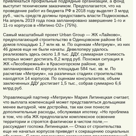
привлекаться профильные подрядные организации, а фонд
выступит техническим заказчиком. Предполагается, что на
проведение работ из бюджета РФ в 2018 году выделят 3 млрд
руб., часть средств должны предоставить власти Подмосковья.
На апрель 2019 года пока запланировано завершение 1-го и
11-го корпусов в «Митино О2» (75%).
Самый масштабный проект Urban Group — ЖК «Лайково»,
предполагающий строительство в Одинцовском районе 64
домов площадью 1,7 млн кв. м. По оценкам «Метриум», из них
46 домов еще не были начаты. Девелоперу удалось
реализовать здесь около 1,8 тыс. ДДУ, суммарная стоимость
которых может достигать 8,2 млрд руб. Похожая ситуация в
ЖК «Лесобережный» в Красногорском районе, где
запланировано 43 корпуса площадью 584 тыс. кв. м. По
расчетам «Метриум», на различных стадиях строительства
находятся 14 корпусов. По оценкам консультантов, объем
заключенных ДДУ достигает 1,5 тыс., собрав суммарно 6,6
млрд руб.
Управляющий партнер «Метриум» Мария Литинецкая считает,
что выплата компенсаций может представляться дольщикам
менее выгодной, чем достройка, так как они понесли
дополнительные расходы, обслуживая ипотеку. «Но проблема
в том, что оба ЖК предполагали комплексное освоение
территории и строятся фактически в чистом поле,—
рассуждает госпожа Литинецкая.— Отказ от строительства
еще не начатых корпусов приведет к сокращению социальных