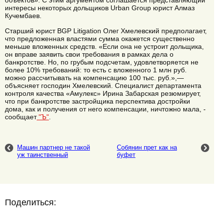
объектов». С этим аргументом соглашается представляющий
интересы некоторых дольщиков Urban Group юрист Алмаз
Кучембаев.
Старший юрист BGP Litigation Олег Хмелевский предполагает,
что предложенная властями сумма окажется существенно
меньше вложенных средств. «Если она не устроит дольщика,
он вправе заявить свои требования в рамках дела о
банкротстве. Но, по грубым подсчетам, удовлетворяется не
более 10% требований: то есть с вложенного 1 млн руб.
можно рассчитывать на компенсацию 100 тыс. руб.»,—
объясняет господин Хмелевский. Специалист департамента
контроля качества «Амулекс» Ирина Забарская резюмирует,
что при банкротстве застройщика перспектива достройки
дома, как и получения от него компенсации, ничтожно мала, -
сообщает
"Ъ"
.
Машин партнер не такой
Собянин прет как на
уж таинственный
буфет
Поделиться: