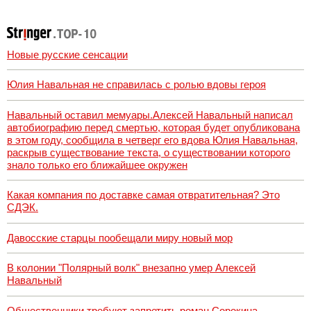
Вести.ru
Новые русские сенсации
Юлия Навальная не справилась с ролью вдовы героя
Навальный оставил мемуары.Алексей Навальный написал
автобиографию перед смертью, которая будет опубликована
в этом году, сообщила в четверг его вдова Юлия Навальная,
раскрыв существование текста, о существовании которого
знало только его ближайшее окружен
Какая компания по доставке самая отвратительная? Это
СДЭК.
Давосские старцы пообещали миру новый мор
В колонии "Полярный волк" внезапно умер Алексей
Навальный
Общественники требуют запретить роман Сорокина