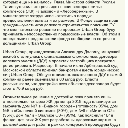
которых еще не началось. Глава Минстроя области Руслан
Тагиев уточнил, что речь идет о соинвесторах жилых
комплексов (ЖК) «Лайково» и «Лесобережный». В
министерстве затруднились ответить о порядке
предоставления выплат и их размере. В Фонде защиты прав
граждан—участников долевого строительства пояснили “Ъ”,
что окончательное решение по проектам Urban Group будут
принимать непосредственно подмосковные власти. Об этом в
понедельник представители фонда сообщили на встрече с
дольщиками Urban Group.
Urban Group, принадлежащая Александру Долгину, минувшей
весной столкнулась с финансовыми сложностями: договоры
долевого участия (ДДУ) в проектах застройщика прекратил
регистрировать Росреестр. В начале июля Арбитражный суд
Московской области признал банкротами шесть юридических
лиц Urban Group. Общую стоимость заключенных ДДУ в самой
компании ранее оценивали в 80 млрд руб. Власти
рассчитывали, что достройка всех объектов девелопера будет
стоить 70,9 млрд руб.
Окончательное решение о достройке пока принято лишь
относительно четырех ЖК, до конца 2018 года планируется
закончить дом №7 в «Видном городе» (готовность 95%), дом
№5 в «Солнечной системе» (80%), дом №6 в «Митино О2»
(95%), дом №7 в «Опалихе О3» (95%). Как пояснили “Ъ” в
фонде, для этих ЖК уже разработаны «дорожные карты», в
дальнейшем для работ в рамках конкурсной процедуры будут