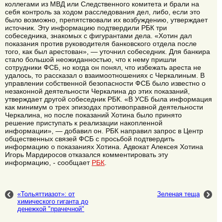
коллегами из МВД или Следственного комитета и брали на
себя контроль за ходом расследования дел, либо, если это
было возможно, препятствовали их возбуждению, утверждает
источник. Эту информацию подтвердили РБК три
собеседника, знакомых с фигурантами дела. «Хотин дал
показания против руководителя банковского отдела после
того, как был арестован», — уточнил собеседник. Для банкира
стало большой неожиданностью, что к нему пришли
сотрудники ФСБ, но когда он понял, что избежать ареста не
удалось, то рассказал о взаимоотношениях с Черкалиным. В
управлении собственной безопасности ФСБ было известно о
незаконной деятельности Черкалина до этих показаний,
утверждает другой собеседник РБК. «В УСБ была информация
как минимум о трех эпизодах противоправной деятельности
Черкалина, но после показаний Хотина было принято
решение приступать к реализации накопленной
информации», — добавил он. РБК направил запрос в Центр
общественных связей ФСБ с просьбой подтвердить
информацию о показаниях Хотина. Адвокат Алексея Хотина
Игорь Мардиросов отказался комментировать эту
информацию, - сообщает
РБК
.
«Тольяттиазот»: от
Зеленая теща
химического гиганта до
денежкой "прачечной"