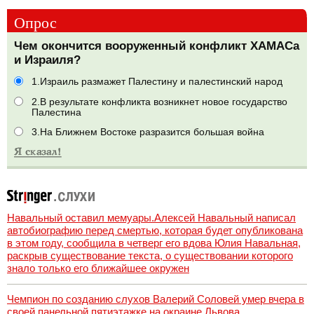
Опрос
Чем окончится вооруженный конфликт ХАМАСа
и Израиля?
1.Израиль размажет Палестину и палестинский народ
2.В результате конфликта возникнет новое государство
Палестина
3.На Ближнем Востоке разразится большая война
Навальный оставил мемуары.Алексей Навальный написал
автобиографию перед смертью, которая будет опубликована
в этом году, сообщила в четверг его вдова Юлия Навальная,
раскрыв существование текста, о существовании которого
знало только его ближайшее окружен
Чемпион по созданию слухов Валерий Соловей умер вчера в
своей панельной пятиэтажке на окраине Львова