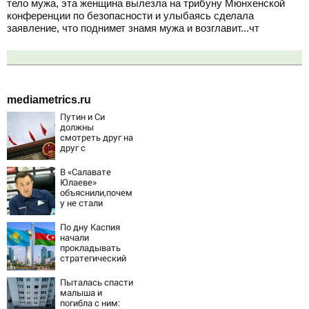
тело мужа, эта женщина вылезла на трибуну Мюнхенской
конференции по безопасности и улыбаясь сделала
заявление, что поднимет знамя мужа и возглавит...чт
mediametrics.ru
Путин и Си
должны
смотреть друг на
друг с
подозрением:
Зеленский
В «Салавате
поставил задачу
Юлаеве»
своим
объяснили,почем
дипломатам
у не стали
активно
подписывать
По дну Каспия
игроков в
начали
межсезонье
прокладывать
стратегический
интернет-кабель
Пыталась спасти
малыша и
погибла с ним: