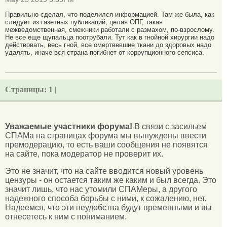
Правильно сделал, что поделился информацией. Там же была, как
следует из газетных публикаций, целая ОПГ, такая
межведомственная, смежники работали с размахом, по-взрослому.
Не все еще щупальца поотрубали. Тут как в гнойной хирургии надо
действовать, весь гной, все омертвевшие ткани до здоровых надо
удалять, иначе вся страна погибнет от коррупционного сепсиса.
Страницы:
1 |
Уважаемые участники форума!
В связи с засильем
СПАМа на страницах форума мы вынуждены ввести
премодерацию, то есть ваши сообщения не появятся
на сайте, пока модератор не проверит их.
Это не значит, что на сайте вводится новый уровень
цензуры - он остается таким же каким и был всегда. Это
значит лишь, что нас утомили СПАМеры, а другого
надежного способа борьбы с ними, к сожалению, нет.
Надеемся, что эти неудобства будут временными и вы
отнесетесь к ним с пониманием.