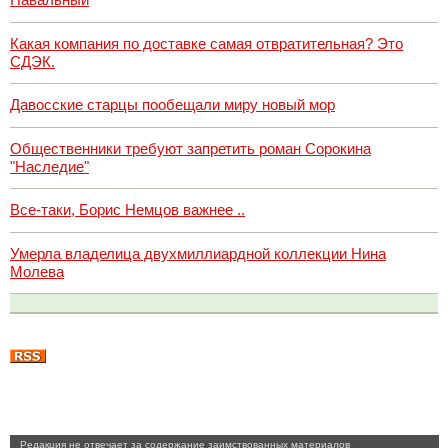
Какая компания по доставке самая отвратительная? Это
СДЭК.
Давосские старцы пообещали миру новый мор
Общественники требуют запретить роман Сорокина
"Наследие"
Все-таки, Борис Немцов важнее ..
Умерла владелица двухмиллиардной коллекции Нина
Молева
Pедакция не отвечает за содержание заимствованных материалов