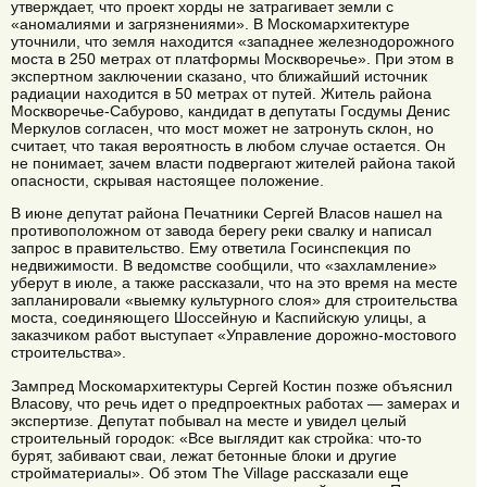
утверждает, что проект хорды не затрагивает земли с
«аномалиями и загрязнениями». В Москомархитектуре
уточнили, что земля находится «западнее железнодорожного
моста в 250 метрах от платформы Москворечье». При этом в
экспертном заключении сказано, что ближайший источник
радиации находится в 50 метрах от путей. Житель района
Москворечье-Сабурово, кандидат в депутаты Госдумы Денис
Меркулов согласен, что мост может не затронуть склон, но
считает, что такая вероятность в любом случае остается. Он
не понимает, зачем власти подвергают жителей района такой
опасности, скрывая настоящее положение.
В июне депутат района Печатники Сергей Власов нашел на
противоположном от завода берегу реки свалку и написал
запрос в правительство. Ему ответила Госинспекция по
недвижимости. В ведомстве сообщили, что «захламление»
уберут в июле, а также рассказали, что на это время на месте
запланировали «выемку культурного слоя» для строительства
моста, соединяющего Шоссейную и Каспийскую улицы, а
заказчиком работ выступает «Управление дорожно-мостового
строительства».
Зампред Москомархитектуры Сергей Костин позже объяснил
Власову, что речь идет о предпроектных работах — замерах и
экспертизе. Депутат побывал на месте и увидел целый
строительный городок: «Все выглядит как стройка: что-то
бурят, забивают сваи, лежат бетонные блоки и другие
стройматериалы». Об этом The Village рассказали еще