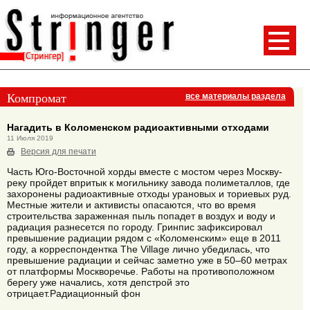
Компромат
все материалы раздела
Нагадить в Коломенском радиоактивными отходами
11 Июля 2019
Версия для печати
Часть Юго-Восточной хорды вместе с мостом через Москву-
реку пройдет впритык к могильнику завода полиметаллов, где
захоронены радиоактивные отходы урановых и ториевых руд.
Местные жители и активисты опасаются, что во время
строительства зараженная пыль попадет в воздух и воду и
радиация разнесется по городу. Гринпис зафиксировал
превышение радиации рядом с «Коломенским» еще в 2011
году, а корреспондентка The Village лично убедилась, что
превышение радиации и сейчас заметно уже в 50–60 метрах
от платформы Москворечье. Работы на противоположном
берегу уже начались, хотя депстрой это
отрицает.Радиационный фон