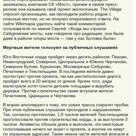
занималась компания СК «Мост», причем в своем пресс-
релизе она называла свой проект экологичным. The Village
спросил организацию, как проходили работы рядом с
опасным местом, но не получил оперативного ответа. На
сайте Wikimapia удалось найти такой комментарий
пользователя по имени Сергей: «Когда мы строили
Сабуровские мосты, нам говорили про радиацию, она была
даже в районе опоры моста — там у нас бытовка была».
Мертвые жители голосуют на публичных слушаниях
Юго-Восточная хорда пройдет через десять районов: Перово,
Нижегородский, Северное, Центральное и Южное Чертаново,
Северное Бутово, Курьяново, Москворечье-Сабурово,
Печатники и Текстильщики. В последнем жители давно
протестуют против проекта, так как шестиполосная дорога
пройдет всего в 20 метрах от домов. Кроме того, ради
магистрали хотят снести детские площадки и вырубить
деревья. Против строительства также вступали жители
Печатников, Царицына и Чертанова.
В мэрии апеллируют к тому, что новая трасса сократит пробки.
При этом публичные слушания проходили с нарушениями.
Так, согласно протоколам, 1,8 тысячи жителей Текстильщиков
проголосовали против строительства хорды, а за выступили 3
тысячи. Активисты обошли дома и выяснили, что некоторые
голосовавшие ничего не знают о проекте, а многие не живут
по указанным адресам. Также имена части жителей вписали в