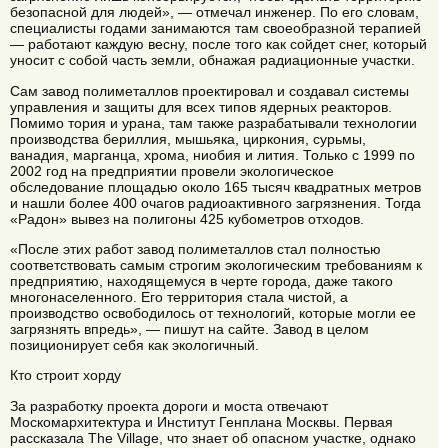
безопасной для людей», — отмечал инженер. По его словам,
специалисты годами занимаются там своеобразной терапией
— работают каждую весну, после того как сойдет снег, который
уносит с собой часть земли, обнажая радиационные участки.
Сам завод полиметаллов проектировал и создавал системы
управления и защиты для всех типов ядерных реакторов.
Помимо тория и урана, там также разрабатывали технологии
производства бериллия, мышьяка, циркония, сурьмы,
ванадия, марганца, хрома, ниобия и лития. Только с 1999 по
2002 год на предприятии провели экологическое
обследование площадью около 165 тысяч квадратных метров
и нашли более 400 очагов радиоактивного загрязнения. Тогда
«Радон» вывез на полигоны 425 кубометров отходов.
«После этих работ завод полиметаллов стал полностью
соответствовать самым строгим экологическим требованиям к
предприятию, находящемуся в черте города, даже такого
многонаселенного. Его территория стала чистой, а
производство освободилось от технологий, которые могли ее
загрязнять впредь», — пишут на сайте. Завод в целом
позиционирует себя как экологичный.
Кто строит хорду
За разработку проекта дороги и моста отвечают
Москомархитектура и Институт Генплана Москвы. Первая
рассказала The Village, что знает об опасном участке, однако