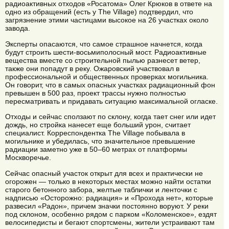
радиоактивных отходов «Росатома» Олег Крюков в ответе на
одно из обращений (есть у The Village) подтвердил, что
загрязнение этими частицами высокое на 26 участках около
завода.
Эксперты опасаются, что самое страшное начнется, когда
будут строить шести-восьмиполосный мост. Радиоактивные
вещества вместе со строительной пылью разнесет ветер,
также они попадут в реку. Ожаровский участвовал в
профессиональной и общественных проверках могильника.
Он говорит, что в самых опасных участках радиационный фон
превышен в 500 раз, проект трассы нужно полностью
пересматривать и придавать ситуацию максимальной огласке.
Отходы и сейчас сползают по склону, когда тает снег или идет
дождь, но стройка нанесет еще больший урон, считает
специалист. Корреспондентка The Village побывала в
могильнике и убедилась, что значительное превышение
радиации заметно уже в 50–60 метрах от платформы
Москворечье.
Сейчас опасный участок открыт для всех и практически не
огорожен — только в некоторых местах можно найти остатки
старого бетонного забора, желтые таблички и ленточки с
надписью «Осторожно: радиация» и «Прохода нет», которые
развесил «Радон», причем значки постоянно воруют. У реки
под склоном, особенно рядом с парком «Коломенское», ездят
велосипедисты и бегают спортсмены, жители устраивают там