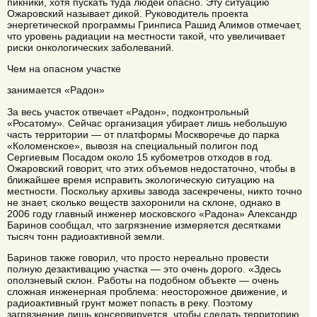
пикники, хотя пускать туда людей опасно. Эту ситуацию
Ожаровский называет дикой. Руководитель проекта
энергетической программы Гринписа Рашид Алимов отмечает,
что уровень радиации на местности такой, что увеличивает
риски онкологических заболеваний.
Чем на опасном участке
занимается «Радон»
За весь участок отвечает «Радон», подконтрольный
«Росатому». Сейчас организация убирает лишь небольшую
часть территории — от платформы Москворечье до парка
«Коломенское», вывозя на специальный полигон под
Сергиевым Посадом около 15 кубометров отходов в год.
Ожаровский говорит, что этих объемов недостаточно, чтобы в
ближайшее время исправить экологическую ситуацию на
местности. Поскольку архивы завода засекречены, никто точно
не знает, сколько веществ захоронили на склоне, однако в
2006 году главный инженер московского «Радона» Александр
Баринов сообщал, что загрязнение измеряется десятками
тысяч тонн радиоактивной земли.
Баринов также говорил, что просто нереально провести
полную дезактивацию участка — это очень дорого. «Здесь
оползневый склон. Работы на подобном объекте — очень
сложная инженерная проблема: неосторожное движение, и
радиоактивный грунт может попасть в реку. Поэтому
загрязнение лишь консервируется, чтобы сделать территорию