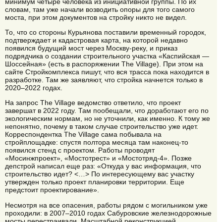
минимум четыре человека из инициативной группы. По их
словам, там уже начали возводить опоры для того самого
моста, при этом документов на стройку никто не видел.
То, что со стороны Курьянова поставили временный городок,
подтверждает и кадастровая карта, на которой недавно
появился будущий мост через Москву-реку, и приказ
подрядчика о создании строительного участка «Каспийская —
Шоссейная» (есть в распоряжении The Village). При этом на
сайте Стройкомплекса пишут, что вся трасса пока находится в
разработке. Там же заявляют, что стройка начнется только в
2020–2022 годах.
На запрос The Village ведомство ответило, что проект
завершат в 2022 году. Там пообещали, что доработают его по
экологическим нормам, но не уточнили, как именно. К тому же
непонятно, почему в таком случае строительство уже идет.
Корреспондентка The Village сама побывала на
стройплощадке: спустя полтора месяца там наконец-то
появился стенд с проектом. Работы проводят
«Мосинжпроект», «Мостотрест» и «Мостотряд-4». Позже
депстрой написал еще раз: «Откуда у вас информация, что
строительство идет? <…> По интересующему вас участку
утвержден только проект планировки территории. Еще
предстоит проектирование».
Несмотря на все опасения, работы рядом с могильником уже
проходили: в 2007–2010 годах Сабуровские железнодорожные
мосты перестраивали. Масштабной реконструкцией