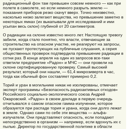
радиационный фон там превышен совсем немного — как при
полете в самолете, но если немного разрыть землю —
показания приборов резко скачут вверх. Точно неизвестно,
насколько низко залегают вещества, но превышение заметно в
некоторых ямках (их выкапывали для исследований и ими
усыпан весь склон) глубиной от 20 сантиметров.
О радиации на склоне известно много лет. Настоящую тревогу
забили, когда стало понятно, что власти, отвечающие за
строительство на опасном участке, не реагируют на запросы,
не пускают протестующих на публичные слушания, а серия
общественных проверок подтвердила превышение радиации в
сотни раз. В конце апреля на один из запросов все-таки
ответили предприятие «Радон» и МЧС — они провели на
склоне сертифицированную проверку. Самый высокий
результат, который они нашли, — 61,4 микрозиверта в час,
тогда как обычный фон составляет примерно 0,2.
Торий и уран в могильнике никак не изолированы, отмечает
эксперт программы «Безопасность радиоактивных отходов»
Российского социально-экологического союза Андрей
Ожаровский. «Радон» в своем докладе в первую очередь
отчитывался о самом опасном гамма-излучении, которое
образуется при распаде тория и урана, когда они долго лежат
в земле. Однако сами по себе эти вещества — альфа-
излучатели. Они представляют опасность, если попадают
непосредственно в организм — например, если вдохнуть их с
пылью. Директор по государственной политике в области