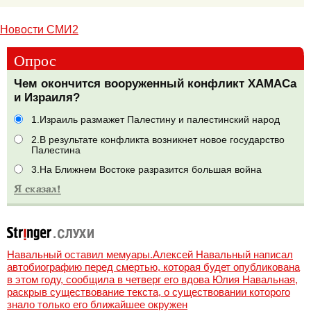
Новости СМИ2
Опрос
Чем окончится вооруженный конфликт ХАМАСа
и Израиля?
1.Израиль размажет Палестину и палестинский народ
2.В результате конфликта возникнет новое государство
Палестина
3.На Ближнем Востоке разразится большая война
Навальный оставил мемуары.Алексей Навальный написал
автобиографию перед смертью, которая будет опубликована
в этом году, сообщила в четверг его вдова Юлия Навальная,
раскрыв существование текста, о существовании которого
знало только его ближайшее окружен