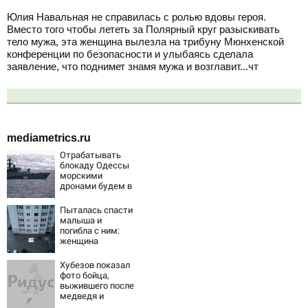
Юлия Навальная не справилась с ролью вдовы героя.
Вместо того чтобы лететь за Полярный круг разыскивать
тело мужа, эта женщина вылезла на трибуну Мюнхенской
конференции по безопасности и улыбаясь сделала
заявление, что поднимет знамя мужа и возглавит...чт
mediametrics.ru
Отрабатывать
блокаду Одессы
морскими
дронами будем в
Заполярье? А еще
дальше
Пыталась спасти
забраться
малыша и
адмиралы не
погибла с ним:
пробовали?
женщина
разбилась
насмерть на
Хубезов показал
глазах у детей
фото бойца,
06/08/2026 –
выжившего после
Новости
медведя и
молнии