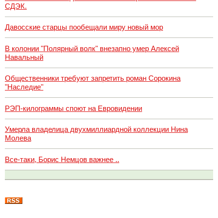
СДЭК.
Давосские старцы пообещали миру новый мор
В колонии "Полярный волк" внезапно умер Алексей
Навальный
Общественники требуют запретить роман Сорокина
"Наследие"
РЭП-килограммы споют на Евровидении
Умерла владелица двухмиллиардной коллекции Нина
Молева
Все-таки, Борис Немцов важнее ..