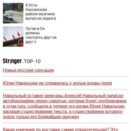
В Усть-
Коксинском
районе мужчина
выпал из лодки в
Катунь и пропал
Путин и Си
должны
смотреть друг на
друг с
подозрением:
Зеленский
поставил задачу
своим
дипломатам
Новые русские сенсации
Юлия Навальная не справилась с ролью вдовы героя
Навальный оставил мемуары.Алексей Навальный написал
автобиографию перед смертью, которая будет опубликована
в этом году, сообщила в четверг его вдова Юлия Навальная,
раскрыв существование текста, о существовании которого
знало только его ближайшее окружен
Какая компания по доставке самая отвратительная? Это