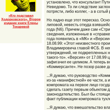
установлено, что консультант Пу
Неведомо. То ли следствие заглох
потрясти, либо коллег, - а в сотый
«Кто подставил
Ходорковского». Второе
Но ладно еще этот пересказ. Осно
издание книги Елены
липовой, невесть откуда взявшей
Токаревой
года (N6). Причем даже сам «Стри
сведения, изложенные в «справке»
года появились в «МК» и «Версии
18.08.99: «Этот неизвестного пр
Владимировича главой ФСБ. В не
утверждений, не подкрепленных н
такого-то». «Версия» от 17.08.99 
зафигачил ее целиком. А теперь в
«Коммерсанте». Не позор разве д
...Я думаю, что руководство «Ком
из-за «манифестной» ее части, а 
компромата на первое лицо госуд
сделать газету первым объектом
законодательство. Был бы стоящим
факт публикации компромата тухл
...Я думаю, что вмешательство вл