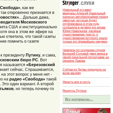
«Свобода»
, как же
Навальный оставил
 так откровенно признается в
мемуары.Алексей Навальный
новостях»
... Дальше дама,
написал автобиографию перед
смертью, которая будет
оводителя Московского
опубликована в этом году,
джета США и институционально
сообщила в четверг его вдова
Юлия Навальная, раскрыв
хотя она в этом же эфире на
существование текста, о
ью ответила, что такой газеты
существовании которого знало
ние помнить о газете
только его ближайшее окружен
Чемпион по созданию слухов
Валерий Соловей умер вчера в
 к президенту
Путину
, и сама,
своей панельной пятиэтажке на
сковским бюро РС
. Вот
окраине Львова
ья называется
«Березовский
знает сейчас. Спрашивается,
Собчак из Литвы передала на
волю маляву
 на этот вопрос у меня нет -
но на
радио «Свобода»
такой
Украсть все и сесть
 Это один вариант. А второй
тьяков
, но теперь почему-то
Рецепты Путина
Все материалы…