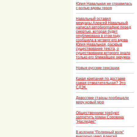
Юлия Навальная не справилась
с ролью вдовы героя
Навальный оставил
мемуары.Алексей Навальный
написал автобиографию перед
смертью, которая будет
опубликована в этом году,
сообщила в четверг его вдова
Юлия Навальная, раскрыв
существование текста, о
существовании которого знало
только его ближайшее окружен
Новые русские сенсации
Какая компания по доставке
самая отвратительная? Это
СДЭК.
Давосские старцы пообещали
миру новый мор
Общественники требуют
запретить роман Сорокина
"Наследие"
В колонии "Полярный волк"
внезапно умер Алексей