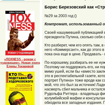
Борис Березовский как «Ст
№29 за 2003 год ()
Компромат, использованный ол
Своей нашумевшей публикацией в 
президента Путина, сколько себя 
Кто разберет, чем его опять там, 
него «Коммерсант», как до этого в
пока она еще в цене. Продавать -
«ЛОХNESS - роман с
По-хорошему, разбирать ее не нуж
чудовищем». Новая книга
Елены Токаревой
Поэтому ни поддержать его, ни п
мимо ушей, если бы «вместо заклю
это в респектабельной газете, ко
портрет Путина» тоже вроде как 
мой, что это был за источник! Ла
насмерть сбил мальчика и осталс
Рудольфа Риттера - владельца фи
колумбийской мафии и консультанто
обходила все западные издания. 