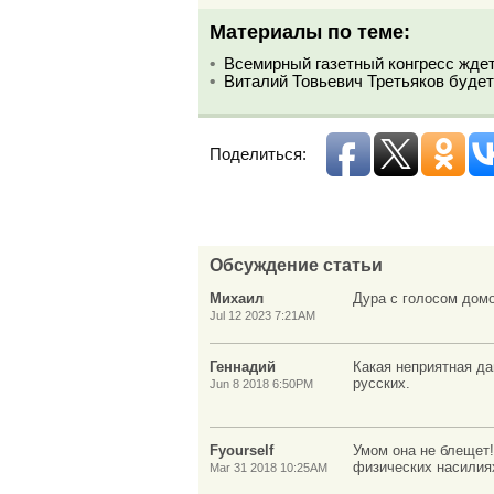
Материалы по теме:
Всемирный газетный конгресс жде
Виталий Товьевич Третьяков буде
Поделиться:
Обсуждение статьи
Михаил
Дура с голосом домо
Jul 12 2023 7:21AM
Геннадий
Какая неприятная д
русских.
Jun 8 2018 6:50PM
Fyourself
Умом она не блещет!
физических насилия
Mar 31 2018 10:25AM