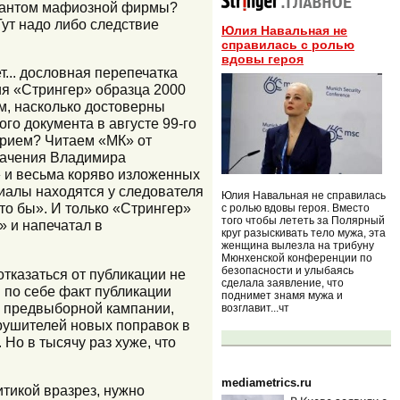
льтантом мафиозной фирмы?
Тут надо либо следствие
Юлия Навальная не
справилась с ролью
вдовы героя
т... дословная перепечатка
ия «Стрингер» образца 2000
ем, насколько достоверны
ого документа в августе 99-го
арием? Читаем «МК» от
значения Владимира
 и весьма коряво изложенных
иалы находятся у следователя
Юлия Навальная не справилась
дто бы». И только «Стрингер»
с ролью вдовы героя. Вместо
того чтобы лететь за Полярный
» и напечатал в
круг разыскивать тело мужа, эта
женщина вылезла на трибуну
Мюнхенской конференции по
безопасности и улыбаясь
отказаться от публикации не
сделала заявление, что
м по себе факт публикации
поднимет знамя мужа и
мя предвыборной кампании,
возглавит...чт
рушителей новых поправок в
 Но в тысячу раз хуже, что
mediametrics.ru
итикой вразрез, нужно