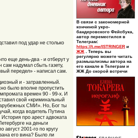
В связи с закономерной
кончиной укро-
бандеровского Фейсбука,
автор переместился в
Телеграм:
ставил под удар не столько
https://t.me/ISTRINGER
и
ЖЖ
. Теперь вы
регулярно можете читать
что еще день-два - и отберут у
размышлизмы автора на
н сам надумал сбыть газету,
его канале в Телеграм и
овый передел» - написал сам.
ЖЖ До скорой встречи
диозный и - затравленный.
жно было вполне пропустить
мпромата времен 90 - 99-х. И
составил свой «криминальный
зарубежных СМИ». Но, Бог ты
учай, когда водитель Путина
 История про арест адвоката
етербурге на деньги
о август 2001-го по кругу
зана его вина? Было ли