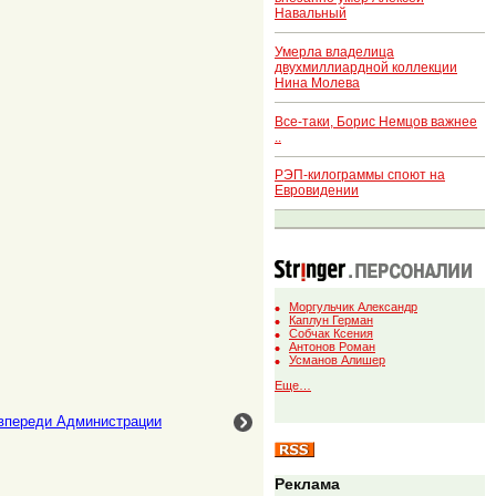
Навальный
Умерла владелица
двухмиллиардной коллекции
Нина Молева
Все-таки, Борис Немцов важнее
..
РЭП-килограммы споют на
Евровидении
Моргульчик Александр
Каплун Герман
Собчак Ксения
Антонов Роман
Усманов Алишер
Еще…
 впереди Администрации
Реклама