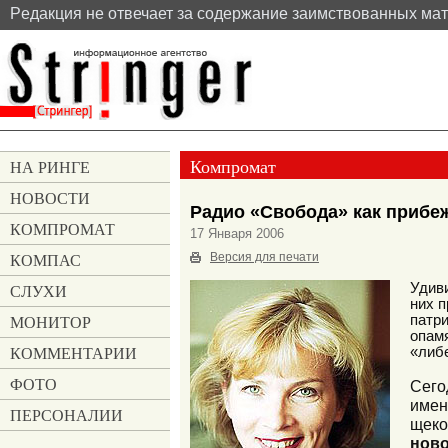
Pедакция не отвечает за содержание заимствованных ма
Компромат
НА РИНГЕ
НОВОСТИ
Радио «Свобода» как прибе
КОМПРОМАТ
17 Января 2006
КОМПАС
Версия для печати
СЛУХИ
Удив
них п
МОНИТОР
патри
опам
КОММЕНТАРИИ
«либе
ФОТО
Сего
име
ПЕРСОНАЛИИ
щеко
нов