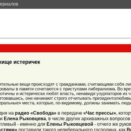
териалов
жище истеричек
ительные вещи происходят с гражданками, считающими себя л
ровалы в памяти сочетаются с приступами либерализма. Во вре
отичны и истерически любят власть, ненавидя узурпаторов из ч
ятовавшись, они начинают строго отчитывать президентолюбивы
ральные» места, которые, по-видимому, должны занимать люди 
дня на
радио «Свобода»
в передаче
«Час прессы»
, кото
ни
Елена Рыковцева
, в числе других архиважных вопросов
тливый - именно для
Елены Рыковцевой
- отчего же руко
остями»
поставили такого нелиберального господина, как
Ви