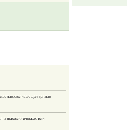
 властью,оюливающая грязью
ыл в психологических или