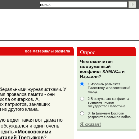
Опрос
все материалы раздела
Чем окончится
вооруженный
конфликт ХАМАСа и
Израиля?
1.Израиль размажет
Палестину и палестинский
иберальными журналистками. У
народ
мя провалов памяти - они
2.В результате конфликта
исла олигархов. А,
возникнет новое
х патриотов, занявших
государство Палестина
из другого клана.
3.На Ближнем Востоке
разразится большая война
рую ведет такая вот дама по
 обсуждался и один очень
водить
«Московскими
талий Третьяков
?