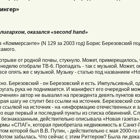
рингер»
игархом, оказался «second hand»
«Коммерсанте» (N 129 за 2003 год) Борис Березовский под
самого.
в отрыве от родной почвы, стукнуло. Может, примерещилось, 
 неделю отобрали ТВ-6. Пропадать - так с музыкой. Может, о
 все опять же с музыкой. Музыку - статью под названием «Н
но. Березовский - он Березовский и есть. Импульсивный, о
оругать рука не поднимается. И манифест его очередной мо
чения» автор не вывалил на президента девять пунктов ко
торая шагу не ступит без ссылки на источник. Березовский 
со ссылкой на источник - на «информацию отечественных и 
дно еще первый и последний пункты из списка обвинений. Сл
я безнаказанным, действительно описывала «Новая газета».
рмы «СПАГ», которая приобретала недвижимость в Санкт-П
м которой был В.В. Путин, - действительно с мая 2000-го п
Потом забылась. Что сейчас с этим Риттером? Была ли дока