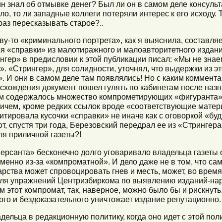
тин знал об отмывке денег? Был ли он в самом деле консу
ло, то ли западные коллеги потеряли интерес к его исходу. 
 раз пересказывать старое?..
ву-то «криминального портрета», как я выяснила, составляе
ся «справки» из малотиражного и малоавторитетного издан
нгер» в предисловии к этой публикации писал: «Мы не зна
. «Стрингер», для солидности, уточнял, что выдержки из эт
». И они в самом деле там появлялись! Но с каким коммент
оисхождения документ пошел гулять по кабинетам после на
м содержалось множество компрометирующих «фигуранта»
ичем, кроме редких ссылок вроде «соответствующие матер
цитировала кусочки «справки» не иначе как с оговоркой «бу
от, спустя три года, Березовский передрал ее из «Стрингера
ля приличной газеты?!
мерсанта» бесконечно долго уговаривало владельца газеты 
именно из-за «компроматной». И дело даже не в том, что са
арства может спровоцировать гнев и месть, может, во вре
 для упражнений Центризбиркома по выявлению изданий-на
 этот компромат, так, наверное, можно было бы и рискнуть.
ого и бездоказательного уничтожает издание репутационно.
адельца в редакционную политику, когда оно идет с этой пол