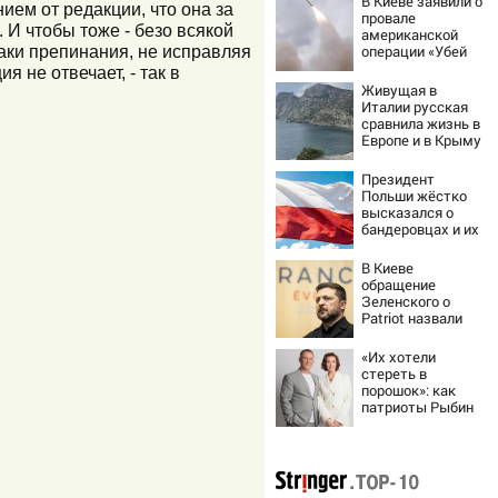
В Киеве заявили о
ием от редакции, что она за
провале
 И чтобы тоже - безо всякой
американской
наки препинания, не исправляя
операции «Убей
лучника» против
я не отвечает, - так в
России
Живущая в
Италии русская
сравнила жизнь в
Европе и в Крыму
Президент
Польши жёстко
высказался о
бандеровцах и их
идеологии
В Киеве
обращение
Зеленского о
Patriot назвали
«комедией»
«Их хотели
стереть в
порошок»: как
патриоты Рыбин
и Сенчукова
бросили вызов
«гнилому шоу-
бизу»