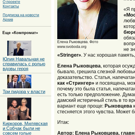
О проекте
Контакты
«Я п
«Мо
Подписка на новости
Архив
любв
кото
бюро
Еще «Компромат»
обяз
Елена Рыковцева. Фото
вопр
www.svoboda.org
не з
«Stringer»
. У нас хорошая память,
Юлия Навальная не
справилась с ролью
Елена Рыковцева
, которая осуж
вдовы героя
бывало, грешила слезной любовью 
доказательство. Статья, напечата
как «Стрингер»
и посвящена, мож
почему это была статья, напечата
Три пидора у власти
есть только предположение. Дум
дамский истеричный стиль в то вр
вариант еще проще:
Рыковцева
к
стесняется этого чувства. Может б
Итак:
Киркоров, Милявская
и Собчак были не
Автор: Елена Рыковцева, глав
совсем голые