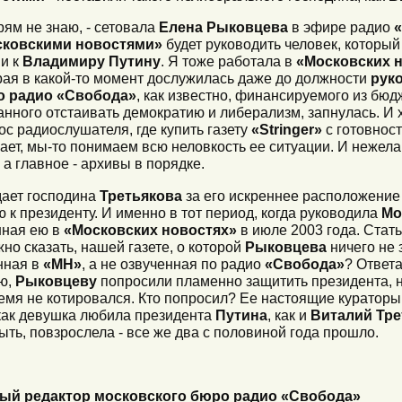
рям не знаю, - сетовала
Елена Рыковцева
в эфире радио
сковскими новостями»
будет руководить человек, который
и к
Владимиру Путину
. Я тоже работала в
«Московских 
рая в какой-то момент дослужилась даже до должности
рук
 радио «Свобода»
, как известно, финансируемого из бю
анного отстаивать демократию и либерализм, запнулась. И 
ос радиослушателя, где купить газету
«Stringer»
с готовност
нает, мы-то понимаем всю неловкость ее ситуации. И нежела
 а главное - архивы в порядке.
дает господина
Третьякова
за его искреннее расположение
к президенту. И именно в тот период, когда руководила
Мо
нная ею в
«Московских новостях»
в июле 2003 года. Стат
но сказать, нашей газете, о которой
Рыковцева
ничего не 
нная в
«МН»
, а не озвученная по радио
«Свобода»
? Ответа
аю,
Рыковцеву
попросили пламенно защитить президента, 
емя не котировался. Кто попросил? Ее настоящие кураторы.
ак девушка любила президента
Путина
, как и
Виталий Тре
ыть, повзрослела - все же два с половиной года прошло.
ный редактор московского бюро радио «Свобода»