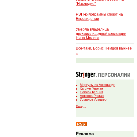
"Наследие"
РЭП-килограммы споют на
Евровидении
Умерла владелица
двухмиллиардной коллекции
Нина Молева
Все-таки, Борис Немцов важнее
..
Моргульчик Александр
Каплун Герман
Собчак Ксения
Антонов Роман
Усманов Алишер
Еще…
Реклама