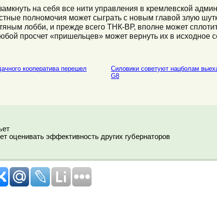
амкнуть на себя все нити управления в кремлевской админи
стные полномочия может сыграть с новым главой злую шут
тяным лобби, и прежде всего ТНК-ВР, вполне может сплотит
любой просчет «пришельцев» может вернуть их в исходное с
ачного кооператива перешел
Силовики советуют нацболам выеха
G8
ьет
ет оценивать эффективность других губернаторов