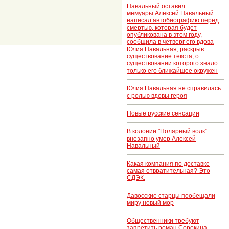
Навальный оставил
мемуары.Алексей Навальный
написал автобиографию перед
смертью, которая будет
опубликована в этом году,
сообщила в четверг его вдова
Юлия Навальная, раскрыв
существование текста, о
существовании которого знало
только его ближайшее окружен
Юлия Навальная не справилась
с ролью вдовы героя
Новые русские сенсации
В колонии "Полярный волк"
внезапно умер Алексей
Навальный
Какая компания по доставке
самая отвратительная? Это
СДЭК.
Давосские старцы пообещали
миру новый мор
Общественники требуют
запретить роман Сорокина