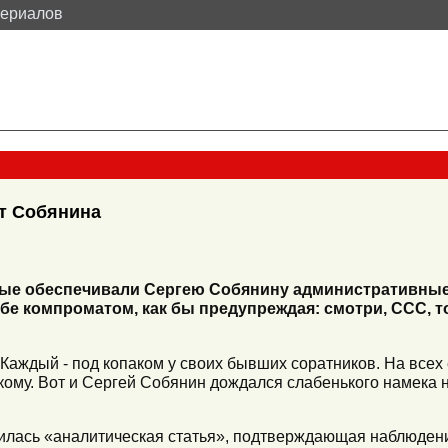
териалов
т Собянина
орые обеспечивали Сергею Собянину административны
бе компроматом, как бы предупреждая: смотри, ССС, т
. Каждый - под копаком у своих бывших соратников. На всех
икому. Вот и Сергей Собянин дождался слабенького намека н
лась «аналитическая статья», подтверждающая наблюдения