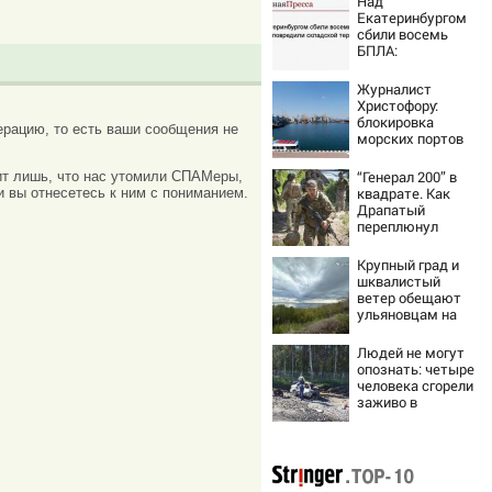
Над
Екатеринбургом
сбили восемь
БПЛА:
эвакуированы
800 сотрудников
Журналист
Wildberries
Христофору:
блокировка
рацию, то есть ваши сообщения не
морских портов
— катастрофа
для Украины
“Генерал 200” в
ачит лишь, что нас утомили СПАМеры,
квадрате. Как
и вы отнесетесь к ним с пониманием.
Драпатый
переплюнул
Сырского
Крупный град и
шквалистый
ветер обещают
ульяновцам на
выходные
Людей не могут
опознать: четыре
человека сгорели
заживо в
страшном ДТП на
трассе
07/08/2026 –
Новости