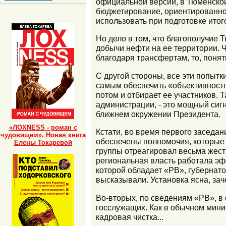
официальной версии, в Тюменско
бюджетирование, ориентированное
использовать при подготовке итог
Но дело в том, что благополучие
добычи нефти на ее территории. 
благодаря трансфертам, то, понят
С другой стороны, все эти попытк
самым обеспечить «объективность»
потом и отбирает ее участников. 
администрации, - это мощный сигн
ближнем окружении Президента.
«ЛОХNESS - роман с
Кстати, во время первого заседа
чудовищем». Новая книга
обеспечены полномочия, которые 
Елены Токаревой
группы отреагировал весьма жестк
региональная власть работала эфф
которой обладает «РВ», губерна
высказывали. Установка ясна, зач
Во-вторых, по сведениям «РВ», в
госслужащих. Как в обычном минис
кадровая чистка...