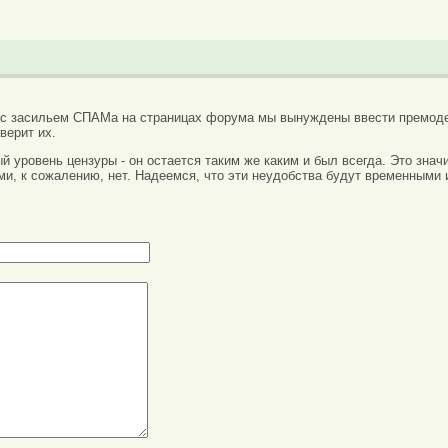
 с засильем СПАМа на страницах форума мы вынуждены ввести премоде
верит их.
вый уровень цензуры - он остается таким же каким и был всегда. Это зн
ми, к сожалению, нет. Надеемся, что эти неудобства будут временными 