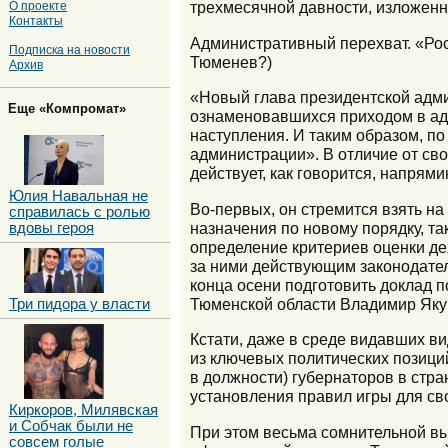
трехмесячной давности, изложенн
О проекте
Контакты
Административный перехват. «Рос
Подписка на новости
Тюменев?)
Архив
«Новый глава президентской адм
Еще «Компромат»
ознаменовавшихся приходом в адм
наступления. И таким образом, по
администрации». В отличие от сво
действует, как говорится, напрями
Юлия Навальная не
Во-первых, он стремится взять на
справилась с ролью
назначения по новому порядку, та
вдовы героя
определение критериев оценки де
за ними действующим законодатель
конца осени подготовить доклад 
Тюменской области Владимир Яку
Три пидора у власти
Кстати, даже в среде видавших в
из ключевых политических позици
в должности) губернаторов в стра
установления правил игры для сво
Киркоров, Милявская
и Собчак были не
При этом весьма сомнительной вы
совсем голые