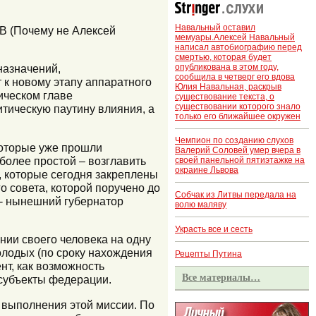
Навальный оставил
В (Почему не Алексей
мемуары.Алексей Навальный
написал автобиографию перед
смертью, которая будет
опубликована в этом году,
назначений,
сообщила в четверг его вдова
к новому этапу аппаратного
Юлия Навальная, раскрыв
ическом главе
существование текста, о
существовании которого знало
итическую паутину влияния, а
только его ближайшее окружен
Чемпион по созданию слухов
 которые уже прошли
Валерий Соловей умер вчера в
иболее простой – возглавить
своей панельной пятиэтажке на
окраине Львова
, которые сегодня закреплены
о совета, которой поручено до
Собчак из Литвы передала на
 - нынешний губернатор
волю маляву
Украсть все и сесть
нии своего человека на одну
олодых (по сроку нахождения
Рецепты Путина
нт, как возможность
Все материалы…
 субъекты федерации.
 выполнения этой миссии. По