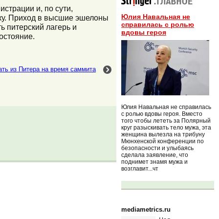
страции и, по сути,
Юлия Навальная не
ку. Приход в высшие эшелоны
справилась с ролью
ь питерский лагерь и
вдовы героя
остояние.
ть из Питера на время саммита
Юлия Навальная не справилась
с ролью вдовы героя. Вместо
того чтобы лететь за Полярный
круг разыскивать тело мужа, эта
женщина вылезла на трибуну
Мюнхенской конференции по
безопасности и улыбаясь
сделала заявление, что
поднимет знамя мужа и
возглавит...чт
mediametrics.ru