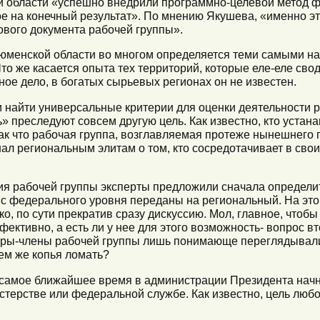
й области «успешно внедрили программно-целевой метод 
 на конечный результат». По мнению Якушева, «именно эт
ового документа рабочей группы».
 Тюменской области во многом определяется теми самыми н
Что же касается опыта тех территорий, которые еле-еле св
ное дело, в богатых сырьевых регионах он не известен.
и найти универсальные критерии для оценки деятельности 
 преследуют совсем другую цель. Как известно, кто устана
Так что рабочая группа, возглавляемая протеже нынешнего
ал региональным элитам о том, кто сосредотачивает в свои
ния рабочей группы эксперты предложили сначала определи
с федерального уровня переданы на региональный. На эт
о, по сути прекратив сразу дискуссию. Мол, главное, чтоб
ективно, а есть ли у нее для этого возможность- вопрос в
торы-члены рабочей группы лишь понимающе переглядывали
ем же копья ломать?
 самое ближайшее время в администрации Президента начне
терстве или федеральной службе. Как известно, цель любо