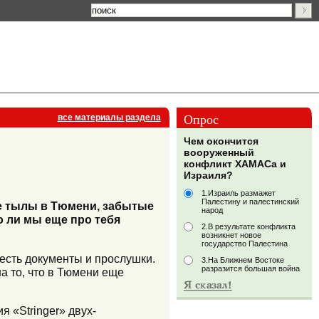
Опрос
все материалы раздела
Чем окончится
вооруженный
конфликт ХАМАСа и
Израиля?
1.Израиль размажет
Палестину и палестинский
е тылы в Тюмени, забытые
народ
о ли мы еще про тебя
2.В результате конфликта
возникнет новое
государство Палестина
 есть документы и прослушки.
3.На Ближнем Востоке
разразится большая война
а то, что в Тюмени еще
 «Stringer» двух-