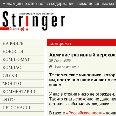
Pедакция не отвечает за содержание заимствованных ма
Компромат
НА РИНГЕ
НОВОСТИ
Административный перехва
КОМПРОМАТ
29 Июня 2006
КОМПАС
Версия для печати
СЛУХИ
Те тюменские чиновники, кот
им, постоянно напоминают о се
МОНИТОР
знаем...
КОММЕНТАРИИ
У нас в стране никто не огражден
Так что спать спокойно не дано н
ФОТО
остались забытые им людишки...
ПЕРСОНАЛИИ
В газете
«Российские вести»
появи