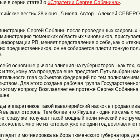
ые в серии статей о
«Стратегии Сергея Собянина»
.
сийские вести» 28 июня - 5 июля. Автор - Алексей СЕВЕРО
инистрации Сергей Собянин после проведенных кадровых 
инистрацию тюменских областных чиновников, приступает 
 информации РВ, меняет представление о себе, как о «техн
их предшественников, он не собирается плести тонкую пол
к.
 себя основные рычаги влияния на губернаторов - как тех,
к и тех, кому эта процедура еще предстоит. Путь выбран на
ятельности глав субъектов федераций по тем полномочиям
ством. Для этого создана рабочая группа Государственног
по этому вопросу. Возглавляет ее протеже Сергея Собянина
шев.
иды аппаратчиков такой кавалерийский наскок в продавлива
й вызвал оторопь. Тем более что Якушев - один из самых м
не, сразу же получает такой мощный политический инструме
их коллег, многие из которых уже не один год возглавляют
глядит и мотивировка выбора тюменского губернатора для